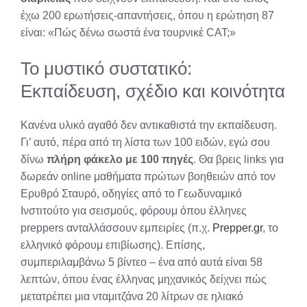
έχω 200 ερωτήσεις-απαντήσεις, όπου η ερώτηση 87
είναι: «Πώς δένω σωστά ένα τουρνικέ CAT;»
Το μυστικό συστατικό:
Εκπαίδευση, σχέδιο και κοινότητα
Κανένα υλικό αγαθό δεν αντικαθιστά την εκπαίδευση.
Γι’ αυτό, πέρα από τη λίστα των 100 ειδών, εγώ σου
δίνω
πλήρη φάκελο με 100 πηγές
. Θα βρεις links για
δωρεάν online μαθήματα πρώτων βοηθειών από τον
Ερυθρό Σταυρό, οδηγίες από το Γεωδυναμικό
Ινστιτούτο για σεισμούς, φόρουμ όπου έλληνες
preppers ανταλλάσσουν εμπειρίες (π.χ.
Prepper.gr
, το
ελληνικό φόρουμ επιβίωσης). Επίσης,
συμπεριλαμβάνω 5 βίντεο – ένα από αυτά είναι 58
λεπτών, όπου ένας έλληνας μηχανικός δείχνει πώς
μετατρέπει μια νταμιτζάνα 20 λίτρων σε ηλιακό