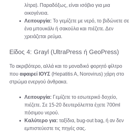
λίτρα). Παραδόξως, είναι ισόβιο για μια
οικογένεια.
Λειτουργία:
Το γεμίζετε με νερό, το βιδώνετε σε
ένα μπουκάλι ή σακούλα και πιέζετε. Δεν
χρειάζεται ρεύμα.
Είδος 4: Grayl (UltraPress ή GeoPress)
Το ακριβότερο, αλλά και το μοναδικό φορητό φίλτρο
που
αφαιρεί ΙΟΥΣ
(Hepatitis A, Norovirus) χάρη στο
στρώμα ενεργού άνθρακα.
Λειτουργία:
Γεμίζετε το εσωτερικό δοχείο,
πιέζετε. Σε 15-20 δευτερόλεπτα έχετε 700ml
πόσιμου νερού.
Καλύτερο για:
ταξίδια, bug-out bag, ή αν δεν
εμπιστεύεστε τις πηγές σας.