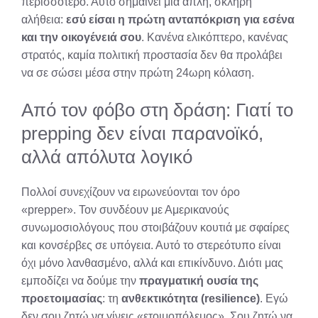
περισσότερο. Αυτό σημαίνει μια απλή, σκληρή
αλήθεια:
εσύ είσαι η πρώτη ανταπόκριση για εσένα
και την οικογένειά σου
. Κανένα ελικόπτερο, κανένας
στρατός, καμία πολιτική προστασία δεν θα προλάβει
να σε σώσει μέσα στην πρώτη 24ωρη κόλαση.
Από τον φόβο στη δράση: Γιατί το
prepping δεν είναι παρανοϊκό,
αλλά απόλυτα λογικό
Πολλοί συνεχίζουν να ειρωνεύονται τον όρο
«prepper». Τον συνδέουν με Αμερικανούς
συνωμοσιολόγους που στοιβάζουν κουτιά με σφαίρες
και κονσέρβες σε υπόγεια. Αυτό το στερεότυπο είναι
όχι μόνο λανθασμένο, αλλά και επικίνδυνο. Διότι μας
εμποδίζει να δούμε την
πραγματική ουσία της
προετοιμασίας
: τη
ανθεκτικότητα (resilience)
. Εγώ
δεν σου ζητώ να γίνεις «ετοιμοπόλεμος». Σου ζητώ να