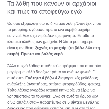
Τα λάθη που κάνουν οι αρχάριοι –
και πώς τα αποφεύγω εγώ
Θα σου εξομολογηθώ τα δικά μου λάθη. Όταν ξεκίνησα
το prepping, αγόρασα πρώτα ένα ακριβό μαχαίρι
survival. Δεν είχα νερό. Δεν είχα φαγητό. Έπαθα το
κλασικό «λάθος των gadget». Η λίστα μου σήμερα
είναι η αντίθετη:
ξεχνάς το μαχαίρι (το βάζω 84ο στη
σειρά). Πρώτα κουβαλάς νερό.
Άλλο συχνό λάθος: αποθηκεύω τρόφιμα που απαιτούν
μαγείρεμα, αλλά δεν έχω τρόπο να ανάψω φωτιά. Γι’
αυτό στην
Ενότητα 4
βάζω 4 διαφορετικές μεθόδους
ανάφλεξης (αναπτήρας, σπίρτα, φερρορόβδος, φακός).
Τρίτο λάθος: αγοράζω ιατρικό κιτ χωρίς να ξέρω να
χρησιμοποιώ το τουρνικέ. Εγώ σε αυτό το άρθρο δεν
δίνω απλά λίστα – παραπέμπω σε
5 βίντεο μεγάλης
διάρκειας
που δείχνουν εκπαίδευση. Και στο τέλος