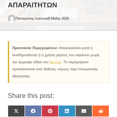
ΑΠΑΡΑΊΤΗΤΩΝ
Παναγιώτης Ιωάννου
9 Μαΐου 2026
Προστασία Περιεχομένου:
Απαγορεύεται ρητά η
αναδημοσίευση ή η χρήση μέρους του κειμένου χωρίς
την έγγραφη άδεια του
do-it.gr
. Το περιεχόμενο
προστατεύεται από διεθνείς νόμους περί πνευματικής
ιδιοκτησίας.
Share this post:
Share
Share
Share
Share
Share
Share
on
on
on
on
on
on