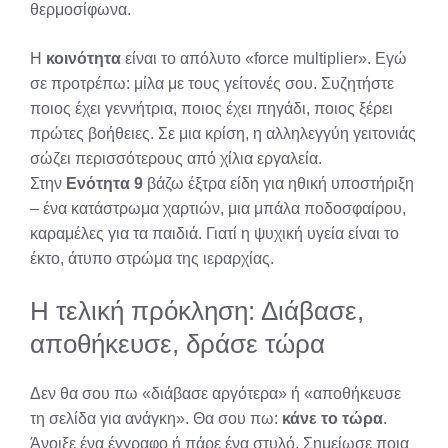
θερμοσίφωνα.
Η
κοινότητα
είναι το απόλυτο «force multiplier». Εγώ
σε προτρέπω: μίλα με τους γείτονές σου. Συζητήστε
ποιος έχει γεννήτρια, ποιος έχει πηγάδι, ποιος ξέρει
πρώτες βοήθειες. Σε μια κρίση, η αλληλεγγύη γειτονιάς
σώζει περισσότερους από χίλια εργαλεία.
Στην
Ενότητα 9
βάζω έξτρα είδη για ηθική υποστήριξη
– ένα κατάστρωμα χαρτιών, μια μπάλα ποδοσφαίρου,
καραμέλες για τα παιδιά. Γιατί η ψυχική υγεία είναι το
έκτο, άτυπο στρώμα της ιεραρχίας.
Η τελική πρόκληση: Διάβασε,
αποθήκευσε, δράσε τώρα
Δεν θα σου πω «διάβασε αργότερα» ή «αποθήκευσε
τη σελίδα για ανάγκη». Θα σου πω:
κάνε το τώρα
.
Άνοιξε ένα έγγραφο ή πάρε ένα στυλό. Σημείωσε ποια