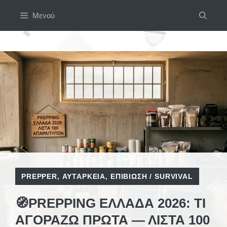
Μετάβαση
Μενού
σε
περιεχόμενο
PREPPER
,
ΑΥΤΆΡΚΕΙΑ
,
ΕΠΙΒΊΩΣΗ / SURVIVAL
🧭PREPPING ΕΛΛΆΔΑ 2026: ΤΙ
ΑΓΟΡΆΖΩ ΠΡΏΤΑ — ΛΊΣΤΑ 100