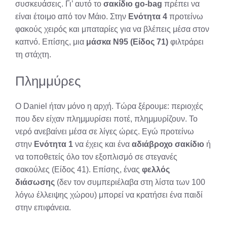
συσκευάσεις. Γι’ αυτό το
σακίδιο go-bag
πρέπει να
είναι έτοιμο από τον Μάιο. Στην
Ενότητα 4
προτείνω
φακούς χειρός και μπαταρίες για να βλέπεις μέσα στον
καπνό. Επίσης, μια
μάσκα N95 (Είδος 71)
φιλτράρει
τη στάχτη.
Πλημμύρες
Ο Daniel ήταν μόνο η αρχή. Τώρα ξέρουμε: περιοχές
που δεν είχαν πλημμυρίσει ποτέ, πλημμυρίζουν. Το
νερό ανεβαίνει μέσα σε λίγες ώρες. Εγώ προτείνω
στην
Ενότητα 1
να έχεις και ένα
αδιάβροχο σακίδιο
ή
να τοποθετείς όλο τον εξοπλισμό σε στεγανές
σακούλες (Είδος 41). Επίσης, ένας
φελλός
διάσωσης
(δεν τον συμπεριέλαβα στη λίστα των 100
λόγω έλλειψης χώρου) μπορεί να κρατήσει ένα παιδί
στην επιφάνεια.