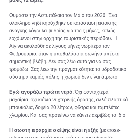
μόλις 72 ώρες.
Θυμάστε την Αστυπάλαια τον Μάιο του 2026; Ένα
ολόκληρο νηδί κηρύχθηκε σε κατάσταση έκτακτης
ανάγκης λόγω λειψυδρίας για τρεις μήνες, καλώς
ερχόμενοι στην αρχή της τουριστικής περιόδου
. Η
Αίγινα ακολούθησε λίγους μήνες νωρίτερα τον
Φεβρουάριο, όταν η υποθαλάσσια σωλήνα υπέστη
σημαντική βλάβη. Δεν σας λέω αυτά για να σας
τρομάξω. Σας λέω την πραγματικότητα: το υδροδοτικό
σύστημα καμιάς πόλης ή χωριού δεν είναι άτρωτο.
Εγώ αγοράζω πρώτα νερό.
Όχι φανταχτερά
μαχαίρια, όχι κιάλια νυχτερινής όρασης, αλλά πλαστικά
μπουκάλια, δοχεία 20 λίτρων, φίλτρα και ταμπλέτες
χλωρίου. Και σας προτείνω να κάνετε ακριβώς το ίδιο.
Η σωστή ιεραρχία σκέψης είναι η εξής
(με cross-
reference στις υπόλοιπες ενότητες του οδηγού):