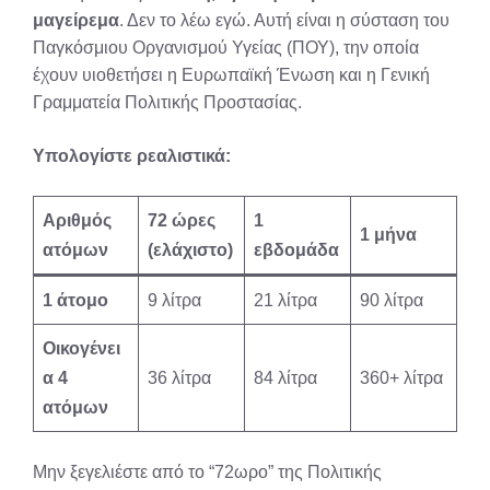
μαγείρεμα
. Δεν το λέω εγώ. Αυτή είναι η σύσταση του
Παγκόσμιου Οργανισμού Υγείας (ΠΟΥ), την οποία
έχουν υιοθετήσει η Ευρωπαϊκή Ένωση και η Γενική
Γραμματεία Πολιτικής Προστασίας.
Υπολογίστε ρεαλιστικά:
Αριθμός
72 ώρες
1
1 μήνα
ατόμων
(ελάχιστο)
εβδομάδα
1 άτομο
9 λίτρα
21 λίτρα
90 λίτρα
Οικογένει
α 4
36 λίτρα
84 λίτρα
360+ λίτρα
ατόμων
Μην ξεγελιέστε από το “72ωρο” της Πολιτικής