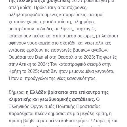
της πολυκρίσης» (polycrisis)
. Δεν πρόκειται για μια
απλή κρίση. Πρόκειται για ταυτόχρονες,
αλληλοτροφοδοτούμενες καταρρεύσεις: σεισμοί
χτυπούν χωρίς προειδοποίηση, πλημμύρες
μετατρέπουν πεδιάδες σε λίμνες, πυρκαγιές
κατακαίουν πεύκα και σπίτια μέσα σε ώρες, μπλακάουτ
αφήνουν νοσοκομεία στο σκοτάδι, και γεωπολιτικές
εντάσεις φράζουν τις εισαγωγές βασικών αγαθών.
Θυμάσαι τον Daniel στη Θεσσαλία το 2023; Τις φωτιές
στην Αττική το 2024; Τον καταστροφικό σεισμό στην
Κρήτη το 2025; Αυτά δεν ήταν μεμονωμένα γεγονότα.
Ήταν οι προάγγελοι της νέας κανονικότητας.
Σήμερα,
η Ελλάδα βρίσκεται στο επίκεντρο της
κλιματικής και γεωδυναμικής αστάθειας
. Ο
Ελληνικός Οργανισμός Πολιτικής Προστασίας
παραδέχεται πλέον δημόσια: σε μια μεγάλη κρίση, η
πρώτη βοήθεια μπορεί να καθυστερήσει 72 ώρες ή και