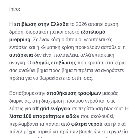
X
Facebook
Pinterest
LinkedIn
Email
Reddit
Intro:
(Twitter)
Η
επιβίωση στην Ελλάδα
το 2026 απαιτεί άμεση
δράση, διορατικότητα και σωστό
εξοπλισμό
prepping
. Σε έναν κόσμο όπου οι γεωπολιτικές
εντάσεις και η κλιματική κρίση προκαλούν αστάθεια, η
αυτάρκεια
δεν είναι πολυτέλεια, αλλά επιτακτική
ανάγκη. Ο
οδηγός επιβίωσης
που κρατάτε στα χέρια
σας αναλύει βήμα προς βήμα τι πρέπει να αγοράσετε
πρώτα για να θωρακίσετε το σπίτι σας.
Εστιάζουμε στην
αποθήκευση τροφίμων
μακράς
διαρκείας, στη διαχείριση πόσιμου νερού και στις
λύσεις για
off-grid ενέργεια
σε περίπτωση blackout. Η
λίστα 100 απαραίτητων ειδών
που ακολουθεί,
περιλαμβάνει τα πάντα: από
φίλτρα νερού
και ηλιακά
πάνελ μέχρι ιατρικά κιτ πρώτων βοηθειών και εργαλεία