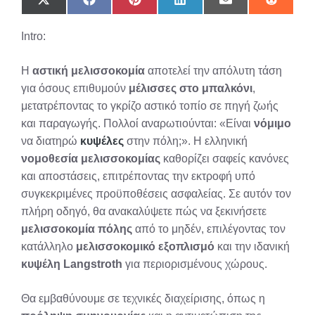
Share
Share
Share
Share
Share
Share
on
on
on
on
on
on
X
Facebook
Pinterest
LinkedIn
Email
Reddit
Intro:
(Twitter)
Η
αστική μελισσοκομία
αποτελεί την απόλυτη τάση
για όσους επιθυμούν
μέλισσες στο μπαλκόνι
,
μετατρέποντας το γκρίζο αστικό τοπίο σε πηγή ζωής
και παραγωγής. Πολλοί αναρωτιούνται: «Είναι
νόμιμο
να διατηρώ
κυψέλες
στην πόλη;». Η ελληνική
νομοθεσία μελισσοκομίας
καθορίζει σαφείς κανόνες
και αποστάσεις, επιτρέποντας την εκτροφή υπό
συγκεκριμένες προϋποθέσεις ασφαλείας. Σε αυτόν τον
πλήρη οδηγό, θα ανακαλύψετε πώς να ξεκινήσετε
μελισσοκομία πόλης
από το μηδέν, επιλέγοντας τον
κατάλληλο
μελισσοκομικό εξοπλισμό
και την ιδανική
κυψέλη Langstroth
για περιορισμένους χώρους.
Θα εμβαθύνουμε σε τεχνικές διαχείρισης, όπως η