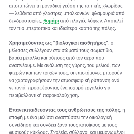
αποτυπώνει τη μοναδική γεύση της τοπικής χλωρίδας
— λεβάντα από γλάστρες μπαλκονιών, φλαμουριά από
δενδροστοιχίες,
θυμάρι
από πλαγιές λόφων. Αποτελεί
τον πιο υπερτοπικό και ιδιαίτερο καρπό της πόλης
.
Χρησιμεύοντας ως “βιολογικοί αισθητήρες”
, οι
μέλισσες συλλέγουν στα σώματά τους σωματίδια,
βαρέα μέταλλα και ρύπους από τον αέρα που
αναπνέουμε. Με ανάλυση της γύρης, του μελιού, των
φτερών και των τριχών τους, οι επιστήμονες μπορούν
να χαρτογραφήσουν την ατμοσφαιρική ρύπανση ανά
γειτονιά, προσφέροντας ένα ισχυρό εργαλείο για
περιβαλλοντική παρακολούχηση
.
Επανεκπαιδεύοντας τους ανθρώπους της πόλης
, η
επαφή με ένα μελίσσι αναπτύσσει την οικολογική
συνείδηση και συνδέει ξανά τους κατοίκους με τους
φυσικούς κύκλους. Σχολεία, σύλλογοι και μεμονωμένοι