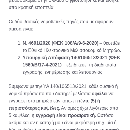
μελισσοκομία στην Ελλάδα ψηφιοποιήθηκε και τέθηκε
υπό κρατική εποπτεία.
Οι δύο βασικές νομοθετικές πηγές που με αφορούν
άμεσα είναι:
Ν. 4691/2020 (ΦΕΚ 108/Α/9-6-2020)
– θεσπίζει
το Εθνικό Ηλεκτρονικό Μελισσοκομικό Μητρώο.
Υπουργική Απόφαση 140/106513/2021 (ΦΕΚ
1560/Β/17-4-2021)
– εξειδικεύει τη διαδικασία
εγγραφής, ενημέρωσης και λειτουργίας.
Σύμφωνα με την ΥΑ 140/106513/2021, κάθε φυσικό ή
νομικό πρόσωπο που διατηρεί μελίσσια
οφείλει
να
εγγραφεί στο μητρώο εάν κατέχει
πέντε (5) ή
περισσότερες κυψέλες
. Αν όμως έχω λιγότερες από
5 κυψέλες,
η εγγραφή είναι προαιρετική
. Ωστόσο,
ακόμα και αν η κατοχή μου είναι μικρότερη (π.χ. μία ή
δύο κυψέλες),
συνιστώ ανεπιφύλακτα την εγγραφή
.