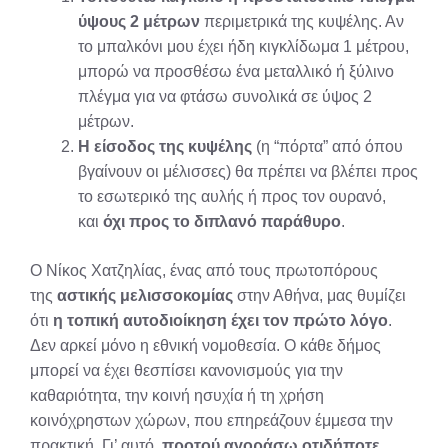
ύψους 2 μέτρων
περιμετρικά της κυψέλης. Αν
το μπαλκόνι μου έχει ήδη κιγκλίδωμα 1 μέτρου,
μπορώ να προσθέσω ένα μεταλλικό ή ξύλινο
πλέγμα για να φτάσω συνολικά σε ύψος 2
μέτρων.
Η είσοδος της κυψέλης
(η “πόρτα” από όπου
βγαίνουν οι μέλισσες) θα πρέπει να βλέπει προς
το εσωτερικό της αυλής ή προς τον ουρανό,
και
όχι προς το διπλανό παράθυρο
.
Ο Νίκος Χατζηλίας, ένας από τους πρωτοπόρους
της
αστικής μελισσοκομίας
στην Αθήνα, μας θυμίζει
ότι
η τοπική αυτοδιοίκηση έχει τον πρώτο λόγο
.
Δεν αρκεί μόνο η εθνική νομοθεσία. Ο κάθε δήμος
μπορεί να έχει θεσπίσει κανονισμούς για την
καθαριότητα, την κοινή ησυχία ή τη χρήση
κοινόχρηστων χώρων, που επηρεάζουν έμμεσα την
πρακτική. Γι’ αυτό,
προτού αγοράσω οτιδήποτε,