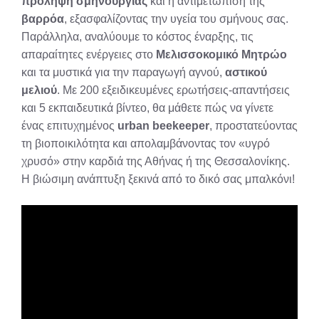
πρόληψη σμηνουργίας
και η αντιμετώπιση της
βαρρόα
, εξασφαλίζοντας την υγεία του σμήνους σας.
Παράλληλα, αναλύουμε το κόστος έναρξης, τις
απαραίτητες ενέργειες στο
Μελισσοκομικό Μητρώο
και τα μυστικά για την παραγωγή αγνού,
αστικού
μελιού
. Με 200 εξειδικευμένες ερωτήσεις-απαντήσεις
και 5 εκπαιδευτικά βίντεο, θα μάθετε πώς να γίνετε
ένας επιτυχημένος
urban beekeeper
, προστατεύοντας
τη βιοποικιλότητα και απολαμβάνοντας τον «υγρό
χρυσό» στην καρδιά της Αθήνας ή της Θεσσαλονίκης.
Η βιώσιμη ανάπτυξη ξεκινά από το δικό σας μπαλκόνι!