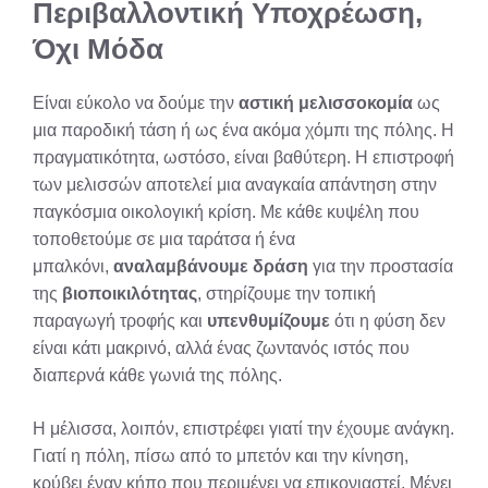
Περιβαλλοντική Υποχρέωση,
Όχι Μόδα
Είναι εύκολο να δούμε την
αστική μελισσοκομία
ως
μια παροδική τάση ή ως ένα ακόμα χόμπι της πόλης. Η
πραγματικότητα, ωστόσο, είναι βαθύτερη. Η επιστροφή
των μελισσών αποτελεί μια αναγκαία απάντηση στην
παγκόσμια οικολογική κρίση. Με κάθε κυψέλη που
τοποθετούμε σε μια ταράτσα ή ένα
μπαλκόνι,
αναλαμβάνουμε δράση
για την προστασία
της
βιοποικιλότητας
, στηρίζουμε την τοπική
παραγωγή τροφής και
υπενθυμίζουμε
ότι η φύση δεν
είναι κάτι μακρινό, αλλά ένας ζωντανός ιστός που
διαπερνά κάθε γωνιά της πόλης.
Η μέλισσα, λοιπόν, επιστρέφει γιατί την έχουμε ανάγκη.
Γιατί η πόλη, πίσω από το μπετόν και την κίνηση,
κρύβει έναν κήπο που περιμένει να επικονιαστεί. Μένει