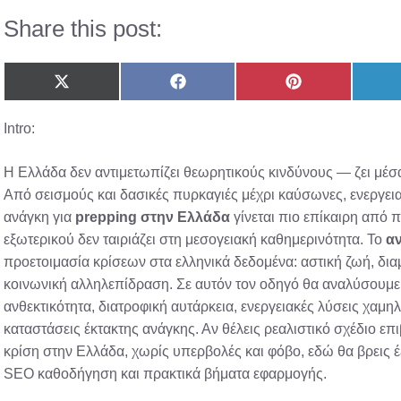
Share this post:
Share
Share
Share
on
on
on
X
Facebook
Pinterest
Intro:
(Twitter)
Η Ελλάδα δεν αντιμετωπίζει θεωρητικούς κινδύνους — ζει μέσ
Από σεισμούς και δασικές πυρκαγιές μέχρι καύσωνες, ενεργειακ
ανάγκη για
prepping στην Ελλάδα
γίνεται πιο επίκαιρη από π
εξωτερικού δεν ταιριάζει στη μεσογειακή καθημερινότητα. Το
αν
προετοιμασία κρίσεων στα ελληνικά δεδομένα: αστική ζωή, δια
κοινωνική αλληλεπίδραση. Σε αυτόν τον οδηγό θα αναλύσουμε 
ανθεκτικότητα, διατροφική αυτάρκεια, ενεργειακές λύσεις χαμη
καταστάσεις έκτακτης ανάγκης. Αν θέλεις ρεαλιστικό σχέδιο επ
κρίση στην Ελλάδα, χωρίς υπερβολές και φόβο, εδώ θα βρεις έ
SEO καθοδήγηση και πρακτικά βήματα εφαρμογής.