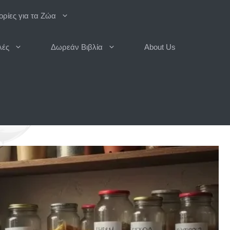
ρίες για τα Ζώα
λές
Δωρεάν Βιβλία
About Us