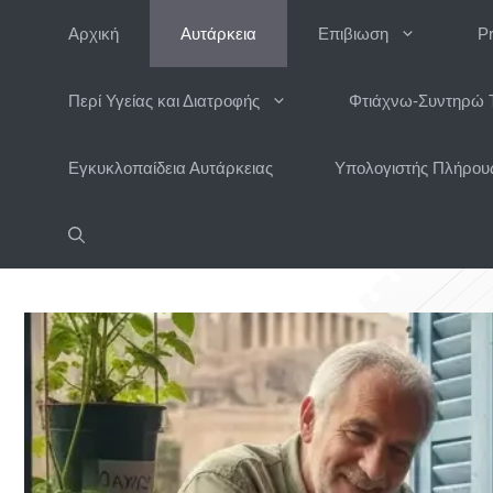
Μετάβαση
Αρχική
Αυτάρκεια
Επιβιωση
P
σε
περιεχόμενο
Περί Υγείας και Διατροφής
Φτιάχνω-Συντηρώ 
Εγκυκλοπαίδεια Αυτάρκειας
Υπολογιστής Πλήρους