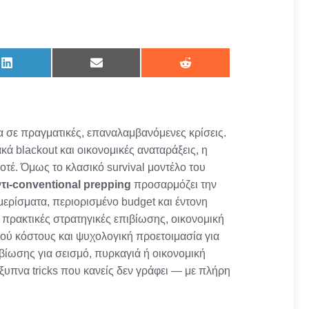
Share
Share
Share
on
on
on
LinkedIn
Email
Reddit
α σε πραγματικές, επαναλαμβανόμενες κρίσεις.
ά blackout και οικονομικές αναταράξεις, η
οτέ. Όμως το κλασικό survival μοντέλο του
τι-conventional prepping
προσαρμόζει την
μερίσματα, περιορισμένο budget και έντονη
πρακτικές στρατηγικές επιβίωσης, οικονομική
λού κόστους και ψυχολογική προετοιμασία για
ιβίωσης για σεισμό, πυρκαγιά ή οικονομική
ξυπνα tricks που κανείς δεν γράφει — με πλήρη