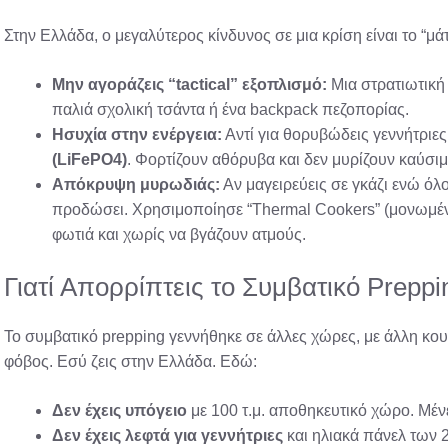
Στην Ελλάδα, ο μεγαλύτερος κίνδυνος σε μια κρίση είναι το “μάτι
Μην αγοράζεις “tactical” εξοπλισμό:
Μια στρατιωτική 
παλιά σχολική τσάντα ή ένα backpack πεζοπορίας.
Ησυχία στην ενέργεια:
Αντί για θορυβώδεις γεννήτριες
(LiFePO4)
. Φορτίζουν αθόρυβα και δεν μυρίζουν καύσιμ
Απόκρυψη μυρωδιάς:
Αν μαγειρεύεις σε γκάζι ενώ όλ
προδώσει. Χρησιμοποίησε “Thermal Cookers” (μονωμέν
φωτιά και χωρίς να βγάζουν ατμούς.
Γιατί Απορρίπτεις το Συμβατικό Preppi
Το συμβατικό prepping γεννήθηκε σε άλλες χώρες, με άλλη κο
φόβος. Εσύ ζεις στην Ελλάδα. Εδώ:
Δεν έχεις υπόγειο
με 100 τ.μ. αποθηκευτικό χώρο. Μένε
Δεν έχεις λεφτά για γεννήτριες
και ηλιακά πάνελ των 