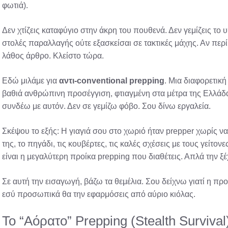
φωτιά).
Δεν χτίζεις καταφύγιο στην άκρη του πουθενά. Δεν γεμίζεις το
στολές παραλλαγής ούτε εξασκείσαι σε τακτικές μάχης. Αν περί
λάθος άρθρο. Κλείστο τώρα.
Εδώ μιλάμε για
αντι-conventional prepping
. Μια διαφορετική
βαθιά ανθρώπινη προσέγγιση, φτιαγμένη στα μέτρα της Ελλάδ
συνδέω με αυτόν. Δεν σε γεμίζω φόβο. Σου δίνω εργαλεία.
Σκέψου το εξής: Η γιαγιά σου στο χωριό ήταν prepper χωρίς να τ
της, το πηγάδι, τις κουβέρτες, τις καλές σχέσεις με τους γείτον
είναι η μεγαλύτερη προίκα prepping που διαθέτεις. Απλά την ξ
Σε αυτή την εισαγωγή, βάζω τα θεμέλια. Σου δείχνω γιατί η π
εσύ προσωπικά θα την εφαρμόσεις από αύριο κιόλας.
Το “Αόρατο” Prepping (Stealth Survival