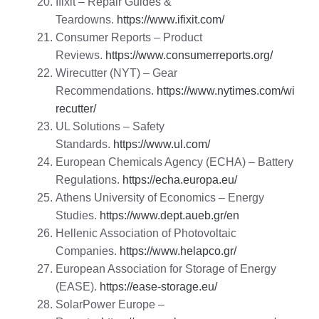
Ifixit – Repair Guides &
Teardowns.
https://www.ifixit.com/
Consumer Reports – Product
Reviews.
https://www.consumerreports.org/
Wirecutter (NYT) – Gear
Recommendations.
https://www.nytimes.com/wi
recutter/
UL Solutions – Safety
Standards.
https://www.ul.com/
European Chemicals Agency (ECHA) – Battery
Regulations.
https://echa.europa.eu/
Athens University of Economics – Energy
Studies.
https://www.dept.aueb.gr/en
Hellenic Association of Photovoltaic
Companies.
https://www.helapco.gr/
European Association for Storage of Energy
(EASE).
https://ease-storage.eu/
SolarPower Europe –