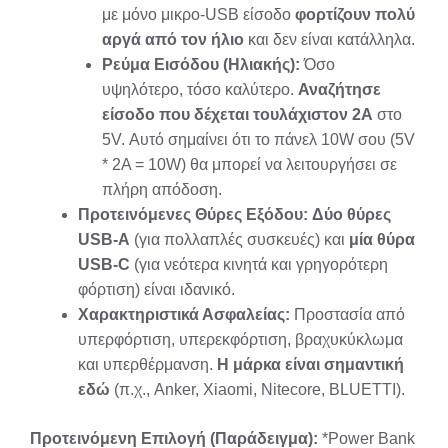
με μόνο μικρο-USB είσοδο
φορτίζουν πολύ
αργά από τον ήλιο
και δεν είναι κατάλληλα.
Ρεύμα Εισόδου (Ηλιακής):
Όσο
υψηλότερο, τόσο καλύτερο.
Αναζήτησε
είσοδο που δέχεται τουλάχιστον 2A
στο
5V. Αυτό σημαίνει ότι το πάνελ 10W σου (5V
* 2A = 10W) θα μπορεί να λειτουργήσει σε
πλήρη απόδοση.
Προτεινόμενες Θύρες Εξόδου:
Δύο θύρες
USB-A
(για πολλαπλές συσκευές) και
μία θύρα
USB-C
(για νεότερα κινητά και γρηγορότερη
φόρτιση) είναι ιδανικό.
Χαρακτηριστικά Ασφαλείας:
Προστασία από
υπερφόρτιση, υπερεκφόρτιση, βραχυκύκλωμα
και υπερθέρμανση.
Η μάρκα είναι σημαντική
εδώ
(π.χ., Anker, Xiaomi, Nitecore, BLUETTI).
Προτεινόμενη Επιλογή (Παράδειγμα):
*Power Bank