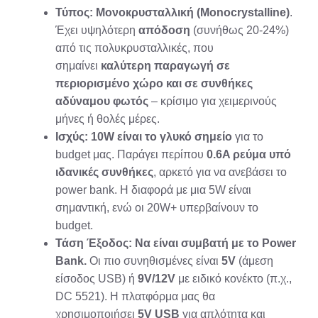
Τύπος:
Μονокρυσταλλική (Monocrystalline)
.
Έχει υψηλότερη
απόδοση
(συνήθως 20-24%)
από τις πολυκρυσταλλικές, που
σημαίνει
καλύτερη παραγωγή σε
περιορισμένο χώρο και σε συνθήκες
αδύναμου φωτός
– κρίσιμο για χειμερινούς
μήνες ή θολές μέρες.
Ισχύς:
10W είναι το γλυκό σημείο
για το
budget μας. Παράγει περίπου
0.6A ρεύμα υπό
ιδανικές συνθήκες
, αρκετό για να ανεβάσει το
power bank. Η διαφορά με μια 5W είναι
σημαντική, ενώ οι 20W+ υπερβαίνουν το
budget.
Τάση Έξοδος:
Να είναι συμβατή με το Power
Bank.
Οι πιο συνηθισμένες είναι
5V
(άμεση
είσοδος USB) ή
9V/12V
με ειδικό κονέκτο (π.χ.,
DC 5521). Η πλατφόρμα μας θα
χρησιμοποιήσει
5V USB
για απλότητα και