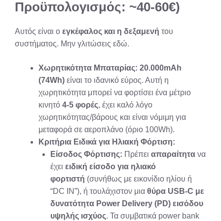
Προϋπολογισμός: ~40-60€)
Αυτός είναι ο
εγκέφαλος και η δεξαμενή
του
συστήματος. Μην γλιτώσεις εδώ.
Χωρητικότητα Μπαταρίας:
20.000mAh
(74Wh)
είναι το ιδανικό εύρος. Αυτή η
χωρητικότητα μπορεί να φορτίσει ένα μέτριο
κινητό
4-5 φορές
, έχει καλό λόγο
χωρητικότητας/βάρους και είναι νόμιμη για
μεταφορά σε αεροπλάνο (όριο 100Wh).
Κριτήρια Ειδικά για Ηλιακή Φόρτιση:
Είσοδος Φόρτισης:
Πρέπει
απαραίτητα
να
έχει
ειδική είσοδο για ηλιακό
φορτιστή
(συνήθως με εικονίδιο ηλίου ή
“DC IN”), ή τουλάχιστον μια
θύρα USB-C με
δυνατότητα Power Delivery (PD) εισόδου
υψηλής ισχύος
. Τα συμβατικά power bank