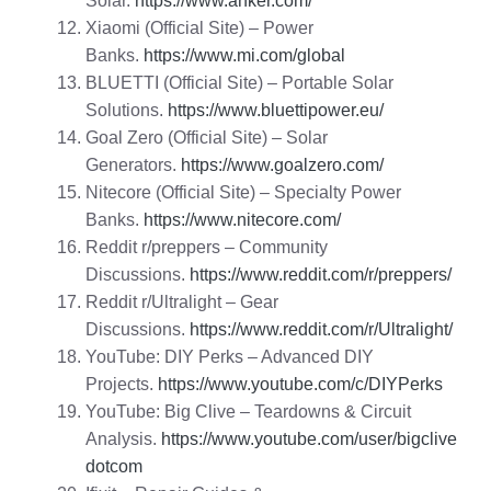
Solar.
https://www.anker.com/
Xiaomi (Official Site) – Power
Banks.
https://www.mi.com/global
BLUETTI (Official Site) – Portable Solar
Solutions.
https://www.bluettipower.eu/
Goal Zero (Official Site) – Solar
Generators.
https://www.goalzero.com/
Nitecore (Official Site) – Specialty Power
Banks.
https://www.nitecore.com/
Reddit r/preppers – Community
Discussions.
https://www.reddit.com/r/preppers/
Reddit r/Ultralight – Gear
Discussions.
https://www.reddit.com/r/Ultralight/
YouTube: DIY Perks – Advanced DIY
Projects.
https://www.youtube.com/c/DIYPerks
YouTube: Big Clive – Teardowns & Circuit
Analysis.
https://www.youtube.com/user/bigclive
dotcom