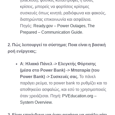
(blackout), φυσικές καταστροφές ή άλλες
κρίσεις, μπορείς να φορτίσεις κρίσιμες
συσκευές όπως κινητά, ραδιόφωνα και φακούς,
διατηρώντας επικοινωνία και ασφάλεια.
Πηγές:
Ready.gov – Power Outages
,
The
Prepared – Communication Guide
.
2. Πώς λειτουργεί το σύστημα; Ποια είναι η βασική
ροή ενέργειας;
Α:
Ηλιακό Πάνελ -> Ελεγκτής Φόρτισης
(μέσα στο Power Bank) -> Μπαταρία (του
Power Bank) -> Συσκευές σας.
Το πάνελ
παράγει ρεύμα, το power bank το ρυθμίζει και το
αποθηκεύει ασφαλώς, και εσύ το χρησιμοποιείς
όταν χρειάζεσαι. Πηγή:
PVEducation.org –
System Overview
.
3. Είναι επικίνδυνο για έναν αρχάριο να φτιάξει κάτι