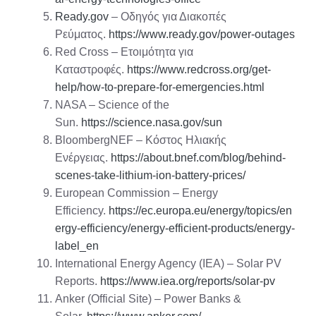
Ready.gov
– Οδηγός για Διακοπές
Ρεύματος.
https://www.ready.gov/power-outages
Red Cross – Ετοιμότητα για
Καταστροφές.
https://www.redcross.org/get-
help/how-to-prepare-for-emergencies.html
NASA – Science of the
Sun.
https://science.nasa.gov/sun
BloombergNEF – Κόστος Ηλιακής
Ενέργειας.
https://about.bnef.com/blog/behind-
scenes-take-lithium-ion-battery-prices/
European Commission – Energy
Efficiency.
https://ec.europa.eu/energy/topics/en
ergy-efficiency/energy-efficient-products/energy-
label_en
International Energy Agency (IEA) – Solar PV
Reports.
https://www.iea.org/reports/solar-pv
Anker (Official Site) – Power Banks &