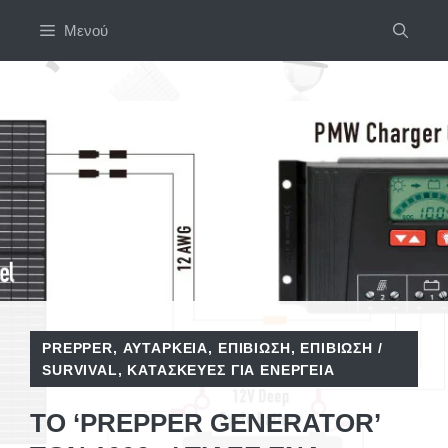
Μετάβαση
Μενού
σε
περιεχόμενο
PREPPER
,
ΑΥΤΆΡΚΕΙΑ
,
ΕΠΙΒΙΩΣΗ
,
ΕΠΙΒΊΩΣΗ /
SURVIVAL
,
ΚΑΤΑΣΚΕΥΈΣ ΓΙΑ ΕΝΈΡΓΕΙΑ
ΤΟ ‘PREPPER GENERATOR’