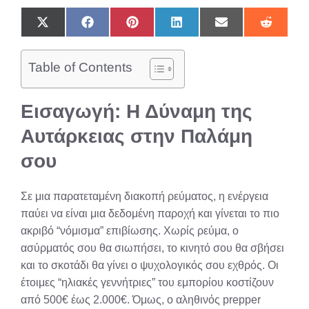
Share
Share
Share
Share
Share
Share
on
on
on
on
on
on
X
Facebook
Pinterest
LinkedIn
Email
Reddit
(Twitter)
Table of Contents
Εισαγωγή: Η Δύναμη της
Αυτάρκειας στην Παλάμη
σου
Σε μια παρατεταμένη διακοπή ρεύματος, η ενέργεια
παύει να είναι μια δεδομένη παροχή και γίνεται το πιο
ακριβό “νόμισμα” επιβίωσης. Χωρίς ρεύμα, ο
ασύρματός σου θα σιωπήσει, το κινητό σου θα σβήσει
και το σκοτάδι θα γίνει ο ψυχολογικός σου εχθρός. Οι
έτοιμες “ηλιακές γεννήτριες” του εμπορίου κοστίζουν
από 500€ έως 2.000€. Όμως, ο αληθινός prepper