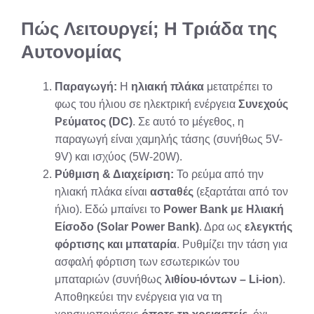
Πώς Λειτουργεί; Η Τριάδα της
Αυτονομίας
Παραγωγή:
Η
ηλιακή πλάκα
μετατρέπει το
φως του ήλιου σε ηλεκτρική ενέργεια
Συνεχούς
Ρεύματος (DC)
. Σε αυτό το μέγεθος, η
παραγωγή είναι χαμηλής τάσης (συνήθως 5V-
9V) και ισχύος (5W-20W).
Ρύθμιση & Διαχείριση:
Το ρεύμα από την
ηλιακή πλάκα είναι
ασταθές
(εξαρτάται από τον
ήλιο). Εδώ μπαίνει το
Power Bank με Ηλιακή
Είσοδο (Solar Power Bank)
. Δρα ως
ελεγκτής
φόρτισης και μπαταρία
. Ρυθμίζει την τάση για
ασφαλή φόρτιση των εσωτερικών του
μπαταριών (συνήθως
λιθίου-ιόντων – Li-ion
).
Αποθηκεύει την ενέργεια για να τη