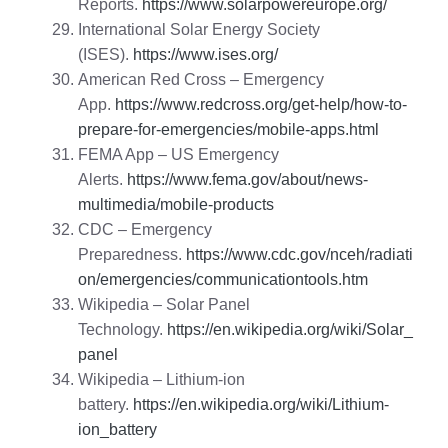
Reports.
https://www.solarpowereurope.org/
International Solar Energy Society
(ISES).
https://www.ises.org/
American Red Cross – Emergency
App.
https://www.redcross.org/get-help/how-to-
prepare-for-emergencies/mobile-apps.html
FEMA App – US Emergency
Alerts.
https://www.fema.gov/about/news-
multimedia/mobile-products
CDC – Emergency
Preparedness.
https://www.cdc.gov/nceh/radiati
on/emergencies/communicationtools.htm
Wikipedia – Solar Panel
Technology.
https://en.wikipedia.org/wiki/Solar_
panel
Wikipedia – Lithium-ion
battery.
https://en.wikipedia.org/wiki/Lithium-
ion_battery