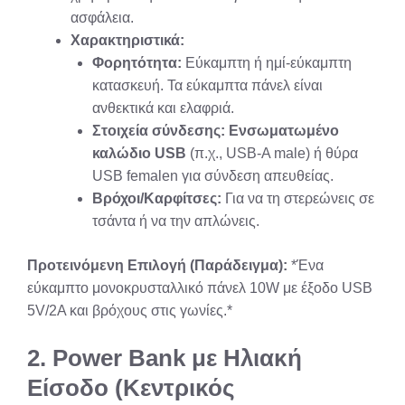
ασφάλεια.
Χαρακτηριστικά:
Φορητότητα:
Εύκαμπτη ή ημί-εύκαμπτη
κατασκευή. Τα εύκαμπτα πάνελ είναι
ανθεκτικά και ελαφριά.
Στοιχεία σύνδεσης:
Ενσωματωμένο
καλώδιο USB
(π.χ., USB-A male) ή θύρα
USB femalen για σύνδεση απευθείας.
Βρόχοι/Καρφίτσες:
Για να τη στερεώνεις σε
τσάντα ή να την απλώνεις.
Προτεινόμενη Επιλογή (Παράδειγμα):
*Ένα
εύκαμπτο μονοκρυσταλλικό πάνελ 10W με έξοδο USB
5V/2A και βρόχους στις γωνίες.*
2. Power Bank με Ηλιακή
Είσοδο (Κεντρικός