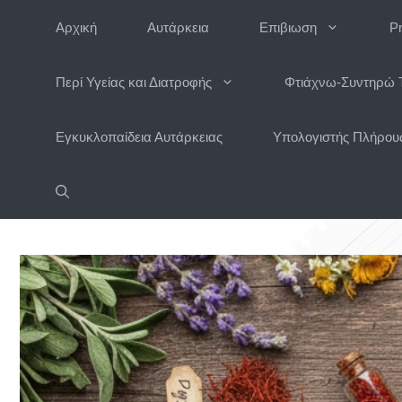
Μετάβαση
Αρχική
Αυτάρκεια
Επιβιωση
P
σε
περιεχόμενο
Περί Υγείας και Διατροφής
Φτιάχνω-Συντηρώ 
Εγκυκλοπαίδεια Αυτάρκειας
Υπολογιστής Πλήρους