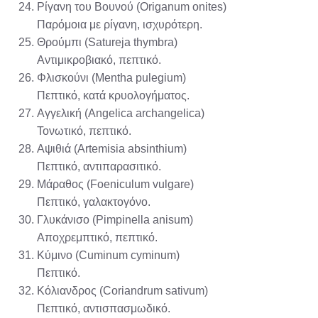
Ρίγανη του Βουνού (Origanum onites)
Παρόμοια με ρίγανη, ισχυρότερη.
Θρούμπι (Satureja thymbra)
Αντιμικροβιακό, πεπτικό.
Φλισκούνι (Mentha pulegium)
Πεπτικό, κατά κρυολογήματος.
Αγγελική (Angelica archangelica)
Τονωτικό, πεπτικό.
Αψιθιά (Artemisia absinthium)
Πεπτικό, αντιπαρασιτικό.
Μάραθος (Foeniculum vulgare)
Πεπτικό, γαλακτογόνο.
Γλυκάνισο (Pimpinella anisum)
Αποχρεμπτικό, πεπτικό.
Κύμινο (Cuminum cyminum)
Πεπτικό.
Κόλιανδρος (Coriandrum sativum)
Πεπτικό, αντισπασμωδικό.