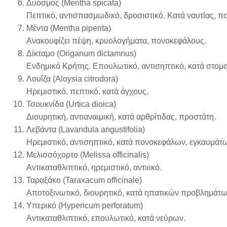
Δυόσμος (Mentha spicata)
Πεπτικό, αντισπασμωδικό, δροσιστικό. Κατά ναυτίας, π
Μέντα (Mentha piperita)
Ανακουφίζει πέψη, κρυολογήματα, πονοκεφάλους.
Δίκταμο (Origanum dictamnus)
Ενδημικό Κρήτης. Επουλωτικό, αντισηπτικό, κατά στομ
Λουΐζα (Aloysia citrodora)
Ηρεμιστικό, πεπτικό, κατά άγχους.
Τσουκνίδα (Urtica dioica)
Διουρητική, αντιαναιμική, κατά αρθρίτιδας, προστάτη.
Λεβάντα (Lavandula angustifolia)
Ηρεμιστικό, αντισηπτικό, κατά πονοκεφάλων, εγκαυμάτ
Μελισσόχορτο (Melissa officinalis)
Αντικαταθλιπτικό, ηρεμιστικό, αντιιικό.
Ταραξάκο (Taraxacum officinale)
Αποτοξινωτικό, διουρητικό, κατά ηπατικών προβλημάτω
Υπερικό (Hypericum perforatum)
Αντικαταθλιπτικό, επουλωτικό, κατά νεύρων.