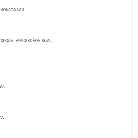
ονοκεφάλου.
αχικών, γυναικολογικών.
ων.
ν.