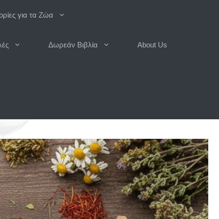
ρίες για τα Ζώα
λές
Δωρεάν Βιβλία
About Us