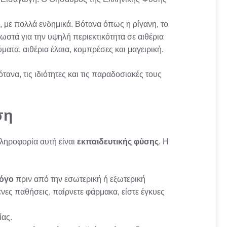
 με πολλά ενδημικά. Βότανα όπως η ρίγανη, το
νωστά για την υψηλή περιεκτικότητα σε αιθέρια
ατα, αιθέρια έλαια, κομπρέσες και μαγειρική.
τανα, τις ιδιότητες και τις παραδοσιακές τους
ση
πληροφορία αυτή είναι
εκπαιδευτικής φύσης
. Η
λόγο
πριν από την εσωτερική ή εξωτερική
νες παθήσεις, παίρνετε φάρμακα, είστε έγκυες
ίας.