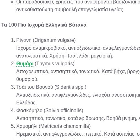
Οι παραδοσιακές χρήσεις που αναφέρονται βασίζονται σε
αντικαθιστούν τη συμβουλή επαγγελματία υγείας.
Τα 100 Πιο Ισχυρά Ελληνικά Βότανα
Ρίγανη (Origanum vulgare)
Ισχυρό αντιμικροβιακό, αντιοξειδωτικό, αντιφλεγμονώδ
αναπνευστικά. Χρήση: Τσάι, λάδι, μαγειρική.
Θυμάρι
(Thymus vulgaris)
Αποχρεμπτικό, αντισηπτικό, τονωτικό. Κατά βήχα, βρογ
θυμαριού.
Τσάι του Βουνού (Sideritis spp.)
Αντιοξειδωτικό, αντιφλεγμονώδες, ενισχύει ανοσοποιητ
Ελλάδας.
Φασκόμηλο (Salvia officinalis)
Αντισηπτικό, τονωτικό, κατά εφίδρωσης. Βοηθά μνήμη,
Χαμομήλι (Matricaria chamomilla)
Ηρεμιστικό, αντιφλεγμονώδες, πεπτικό. Κατά αϋπνίας, 