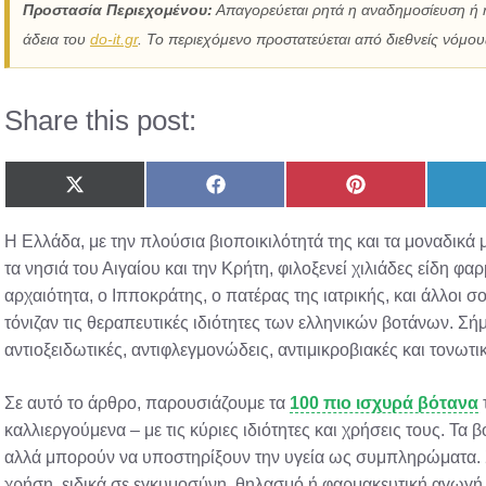
Προστασία Περιεχομένου:
Απαγορεύεται ρητά η αναδημοσίευση ή 
άδεια του
do-it.gr
. Το περιεχόμενο προστατεύεται από διεθνείς νόμους
Share this post:
Share
Share
Share
on
on
on
X
Facebook
Pinterest
Η Ελλάδα, με την πλούσια βιοποικιλότητά της και τα μοναδικά
(Twitter)
τα νησιά του Αιγαίου και την Κρήτη, φιλοξενεί χιλιάδες είδη 
αρχαιότητα, ο Ιπποκράτης, ο πατέρας της ιατρικής, και άλλοι
τόνιζαν τις θεραπευτικές ιδιότητες των ελληνικών βοτάνων. Σή
αντιοξειδωτικές, αντιφλεγμονώδεις, αντιμικροβιακές και τονωτι
Σε αυτό το άρθρο, παρουσιάζουμε τα
100 πιο ισχυρά βότανα
καλλιεργούμενα – με τις κύριες ιδιότητες και χρήσεις τους. Τα 
αλλά μπορούν να υποστηρίξουν την υγεία ως συμπληρώματα. Συ
χρήση, ειδικά σε εγκυμοσύνη, θηλασμό ή φαρμακευτική αγωγ