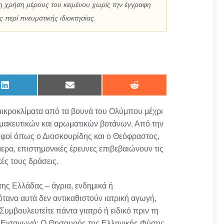
η χρήση μέρους του κειμένου χωρίς την έγγραφη
 περί πνευματικής ιδιοκτησίας.
Share
Share
Share
on
on
on
LinkedIn
Email
Reddit
 μικροκλίματα από τα βουνά του Ολύμπου μέχρι
φαρμακευτικών και αρωματικών βοτάνων. Από την
 σοφοί όπως ο Διοσκουρίδης και ο Θεόφραστος,
μερα, επιστημονικές έρευνες επιβεβαιώνουν τις
κές τους δράσεις.
της Ελλάδας – άγρια, ενδημικά ή
βότανα αυτά δεν αντικαθιστούν ιατρική αγωγή,
μβουλευτείτε πάντα γιατρό ή ειδικό πριν τη
ή.Εισαγωγή: Ο Θησαυρός της Ελληνικής Φύσης