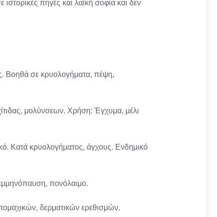
 ιστορικές πηγές και λαϊκή σοφία και δεν
ες. Βοηθά σε κρυολογήματα, πέψη,
χίτιδας, μολύνσεων. Χρήση: Έγχυμα, μέλι
ικό. Κατά κρυολογήματος, άγχους. Ενδημικό
 εμμηνόπαυση, πονόλαιμο.
στομαχικών, δερματικών ερεθισμών.