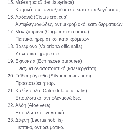
Μαλοτήρα (Sideritis syriaca)
Κρητικό τσάι, αντιοξειδωτικό, κατά κρυολογήματος.
Λαδανιά (Cistus creticus)
Αντιφλεγμονώδες, αντιμικροβιακό, κατά δερματικών.
Μαντζουράνα (Origanum majorana)
Πεπτικό, ηρεμιστικό, κατά κράμπων.
Βαλεριάνα (Valeriana officinalis)
Υπνωτικό, ηρεμιστικό.
Εχινάκεια (Echinacea purpurea)
Ενισχύει ανοσοποιητικό (καλλιεργείται).
Γαϊδουράγκαθο (Silybum marianum)
Προστατεύει ήπαρ.
Καλέντουλα (Calendula officinalis)
Επουλωτικό, αντιφλεγμονώδες.
Αλόη (Aloe vera)
Επουλωτικό, ενυδατικό.
Δάφνη (Laurus nobilis)
Πεπτικό, αντιρευματικό.