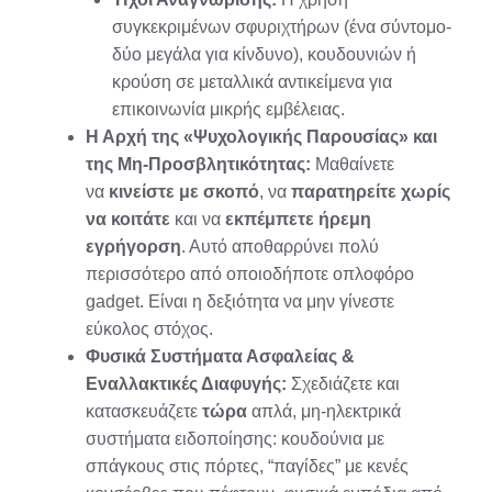
συγκεκριμένων σφυριχτήρων (ένα σύντομο-
δύο μεγάλα για κίνδυνο), κουδουνιών ή
κρούση σε μεταλλικά αντικείμενα για
επικοινωνία μικρής εμβέλειας.
Η Αρχή της «Ψυχολογικής Παρουσίας» και
της Μη-Προσβλητικότητας:
Μαθαίνετε
να
κινείστε με σκοπό
, να
παρατηρείτε χωρίς
να κοιτάτε
και να
εκπέμπετε ήρεμη
εγρήγορση
. Αυτό αποθαρρύνει πολύ
περισσότερο από οποιοδήποτε οπλοφόρο
gadget. Είναι η δεξιότητα να μην γίνεστε
εύκολος στόχος.
Φυσικά Συστήματα Ασφαλείας &
Εναλλακτικές Διαφυγής:
Σχεδιάζετε και
κατασκευάζετε
τώρα
απλά, μη-ηλεκτρικά
συστήματα ειδοποίησης: κουδούνια με
σπάγκους στις πόρτες, “παγίδες” με κενές