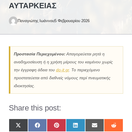
ΑΥΤΆΡΚΕΙΑΣ
Παναγιώτης Ιωάννου
5 Φεβρουαρίου 2026
Προστασία Περιεχομένου:
Απαγορεύεται ρητά η
αναδημοσίευση ή η χρήση μέρους του κειμένου χωρίς
την έγγραφη άδεια του
do-it.gr
. Το περιεχόμενο
προστατεύεται από διεθνείς νόμους περί πνευματικής
ιδιοκτησίας.
Share this post:
Share
Share
Share
Share
Share
Share
on
on
on
on
on
on