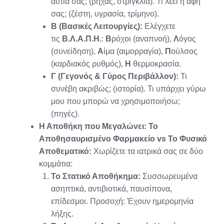
αυτιά σας; (βήχας, στριγκλιά). Τι λέει η αφή
σας; (ζέστη, υγρασία, τρίμηνο).
Β (Βασικές Λειτουργίες):
Ελέγχετε
τις
Β.Λ.Α.Π.Η.
:
B
ρόχοι (αναπνοή),
Λ
όγος
(συνείδηση),
Α
ίμα (αιμορραγία),
Π
ούλσος
(καρδιακός ρυθμός),
Η
θερμοκρασία.
Γ (Γεγονός & Γύρος Περιβάλλον):
Τι
συνέβη ακριβώς; (ιστορία). Τι υπάρχει γύρω
μου που μπορώ να χρησιμοποιήσω;
(πηγές).
Η Αποθήκη που Μεγαλώνει: Το
Αποθησαυρισμένο Φαρμακείο vs Το Φυσικό
Αποθεματικό:
Χωρίζετε τα ιατρικά σας σε δύο
κομμάτια:
Το Στατικό Αποθήκημα:
Συσσωρευμένα
ασηπτικά, αντιβιοτικά, παυσίπονα,
επίδεσμοι. Προσοχή: Έχουν ημερομηνία
λήξης.