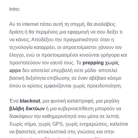
X
Facebook
Pinterest
LinkedIn
Email
Reddit
Intro:
(Twitter)
Αν το internet πέσει αυτή τη στιγμή, θα αναλάβεις
δράση ή θα περιμένεις μια εφαρμογή να σου δείξει τι
να κάνεις; Αποδέξου την πραγματικότητα: όταν η
τεχνολογία καταρρέει, οι απροετοίμαστοι χάνουν τον
έλεγχο, ενώ οι προετοιμασμένοι κινούνται γρήγορα και
προστατεύουν τον εαυτό τους. Το
prepping
χωρίς
apps
δεν αποτελεί υπερβολή ούτε μόδα· αποτελεί
βασική δεξιότητα επιβίωσης σε έναν αβέβαιο κόσμο
όπου οι κρίσεις εμφανίζονται χωρίς προειδοποίηση.
Ένα
blackout
, μια φυσική καταστροφή, μια μεγάλη
βλάβη δικτύων
ή μια κυβερνοεπίθεση μπορούν να
διακόψουν την καθημερινότητά σου μέσα σε λεπτά.
Χωρίς σήμα, χωρίς GPS, χωρίς ενημερώσεις, καλείσαι
να βασιστείς αποκλειστικά στις γνώσεις και στην