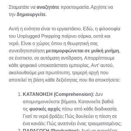
Σταματάτε να
αναζητάτε
προετοιμασία. Αρχίστε να
την
δημιουργείτε
.
Αυτή η ενότητα είναι το εργαστάσιο. Εδώ, η φιλοσοφία
του Unplugged Prepping παίρνει σάρκα, οστά και
νερό. Είναι ο χώρος όπου η θεωρητική σας
συνειδητοποίηση
μεταμορφώνεται σε μυϊκή μνήμη
,
σε ένστικτο, σε αυτόματη αντίδραση. Απορρίπτουμε
κάθε ψηφιακό υποκατάστατο εμπειρίας. Αντ’ αυτού,
ακολουθούμε μια πρωτότυπη, τριμερή αρχή που
αποτελεί τη βάση κάθε δεξιότητας που θα αποκτήσετε:
ΚΑΤΑΝΟΗΣΗ (Comprehension):
Δεν
απομνημονεύεστε βήματα. Κατανοείτε βαθιά
τις
φυσικές αρχές
πίσω από κάθε διαδικασία.
Γιατί το νερό βράζει; Πώς δουλεύει η πίεση σε
ένα κανάλι; Πώς αναπνέει ένας τραυματισμένος;
ΠΑΡΑΓΩΓΗ (Production):
Αντί να αγοράζετε