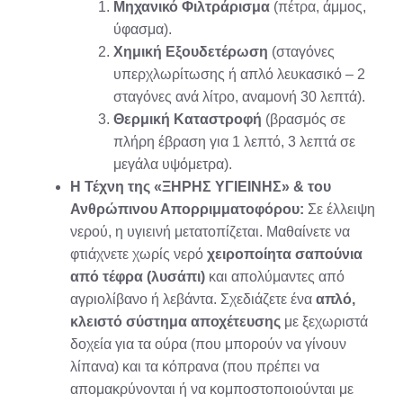
Μηχανικό Φιλτράρισμα
(πέτρα, άμμος,
ύφασμα).
Χημική Εξουδετέρωση
(σταγόνες
υπερχλωρίτωσης ή απλό λευκασικό – 2
σταγόνες ανά λίτρο, αναμονή 30 λεπτά).
Θερμική Καταστροφή
(βρασμός σε
πλήρη έβραση για 1 λεπτό, 3 λεπτά σε
μεγάλα υψόμετρα).
Η Τέχνη της «ΞΗΡΗΣ ΥΓΙΕΙΝΗΣ» & του
Ανθρώπινου Απορριμματοφόρου:
Σε έλλειψη
νερού, η υγιεινή μετατοπίζεται. Μαθαίνετε να
φτιάχνετε χωρίς νερό
χειροποίητα σαπούνια
από τέφρα (λυσάπι)
και απολύμαντες από
αγριολίβανο ή λεβάντα. Σχεδιάζετε ένα
απλό,
κλειστό σύστημα αποχέτευσης
με ξεχωριστά
δοχεία για τα ούρα (που μπορούν να γίνουν
λίπανα) και τα κόπρανα (που πρέπει να
απομακρύνονται ή να κομποστοποιούνται με