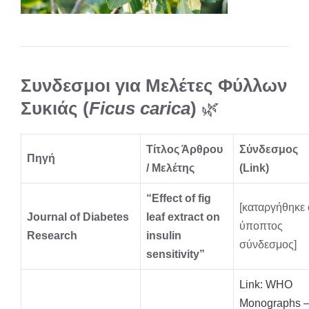
Συνδεσμοι για Μελέτες Φύλλων
Συκιάς (
Ficus carica
)
🌿
Τίτλος Άρθρου
Σύνδεσμος
Πηγή
/ Μελέτης
(Link)
“Effect of fig
[καταργήθηκε 
Journal of Diabetes
leaf extract on
ύποπτος
Research
insulin
σύνδεσμος]
sensitivity”
Link: WHO
Monographs 