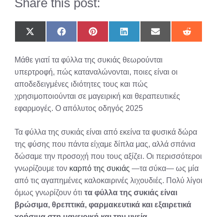
Share this post:
Share
Share
Share
Share
Share
Share
on
on
on
on
on
on
X
Facebook
Pinterest
LinkedIn
Email
Reddit
(Twitter)
Μάθε γιατί τα φύλλα της συκιάς θεωρούνται
υπερτροφή, πώς καταναλώνονται, ποιες είναι οι
αποδεδειγμένες ιδιότητες τους και πώς
χρησιμοποιούνται σε μαγειρική και θεραπευτικές
εφαρμογές. Ο απόλυτος οδηγός 2025
Τα φύλλα της συκιάς είναι από εκείνα τα φυσικά δώρα
της φύσης που πάντα είχαμε δίπλα μας, αλλά σπάνια
δώσαμε την προσοχή που τους αξίζει. Οι περισσότεροι
γνωρίζουμε τον
καρπό της συκιάς
―τα σύκα― ως μία
από τις αγαπημένες καλοκαιρινές λιχουδιές. Πολύ λίγοι
όμως γνωρίζουν ότι
τα φύλλα της συκιάς είναι
βρώσιμα, θρεπτικά, φαρμακευτικά και εξαιρετικά
χρήσιμα στη μαγειρική και την υγεία
.