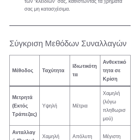
των “κλειδιών” σας, καθιστώντας τα χρήματά
σας μη κατασχέσιμα.
Σύγκριση Μεθόδων Συναλλαγών
Ανθεκτικό
Ιδιωτικότη
Μέθοδος
Ταχύτητα
τητα σε
τα
Κρίση
Χαμηλή
Μετρητά
(λόγω
(Εκτός
Υψηλή
Μέτρια
πληθωρισ
Τράπεζας)
μού)
Ανταλλαγ
Χαμηλή
Απόλυτη
Μέγιστη