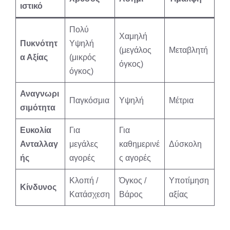
ιστικό
Πολύ
Χαμηλή
Πυκνότητ
Υψηλή
(μεγάλος
Μεταβλητή
α Αξίας
(μικρός
όγκος)
όγκος)
Αναγνωρι
Παγκόσμια
Υψηλή
Μέτρια
σιμότητα
Ευκολία
Για
Για
Ανταλλαγ
μεγάλες
καθημερινέ
Δύσκολη
ής
αγορές
ς αγορές
Κλοπή /
Όγκος /
Υποτίμηση
Κίνδυνος
Κατάσχεση
Βάρος
αξίας