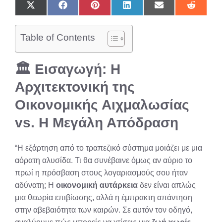
Share
Share
Share
Share
Share
Share
on
on
on
on
on
on
X
Facebook
Pinterest
LinkedIn
Email
Reddit
(Twitter)
Table of Contents
🏛️ Εισαγωγή: Η
Αρχιτεκτονική της
Οικονομικής Αιχμαλωσίας
vs. Η Μεγάλη Απόδραση
“Η εξάρτηση από το τραπεζικό σύστημα μοιάζει με μια
αόρατη αλυσίδα. Τι θα συνέβαινε όμως αν αύριο το
πρωί η πρόσβαση στους λογαριασμούς σου ήταν
αδύνατη; Η
οικονομική αυτάρκεια
δεν είναι απλώς
μια θεωρία επιβίωσης, αλλά η έμπρακτη απάντηση
στην αβεβαιότητα των καιρών. Σε αυτόν τον οδηγό,