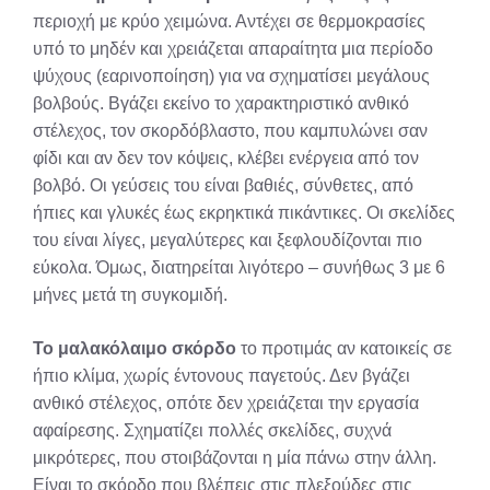
περιοχή με κρύο χειμώνα. Αντέχει σε θερμοκρασίες
υπό το μηδέν και χρειάζεται απαραίτητα μια περίοδο
ψύχους (εαρινοποίηση) για να σχηματίσει μεγάλους
βολβούς. Βγάζει εκείνο το χαρακτηριστικό ανθικό
στέλεχος, τον σκορδόβλαστο, που καμπυλώνει σαν
φίδι και αν δεν τον κόψεις, κλέβει ενέργεια από τον
βολβό. Οι γεύσεις του είναι βαθιές, σύνθετες, από
ήπιες και γλυκές έως εκρηκτικά πικάντικες. Οι σκελίδες
του είναι λίγες, μεγαλύτερες και ξεφλουδίζονται πιο
εύκολα. Όμως, διατηρείται λιγότερο – συνήθως 3 με 6
μήνες μετά τη συγκομιδή.
Το μαλακόλαιμο σκόρδο
το προτιμάς αν κατοικείς σε
ήπιο κλίμα, χωρίς έντονους παγετούς. Δεν βγάζει
ανθικό στέλεχος, οπότε δεν χρειάζεται την εργασία
αφαίρεσης. Σχηματίζει πολλές σκελίδες, συχνά
μικρότερες, που στοιβάζονται η μία πάνω στην άλλη.
Είναι το σκόρδο που βλέπεις στις πλεξούδες στις