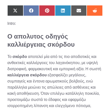
Share
Share
Share
Share
Share
Share
on
on
on
on
on
on
X
Facebook
Pinterest
LinkedIn
Email
Reddit
Intro:
(Twitter)
Ο απολυτος οδηγός
καλλιέργειας σκόρδου
Το
σκόρδο
αποτελεί μία από τις πιο αποδοτικές και
ανθεκτικές καλλιέργειες του λαχανόκηπου, με υψηλή
διατροφική, φαρμακευτική και εμπορική αξία. Η σωστή
καλλιέργεια σκόρδου
εξασφαλίζει μεγάλους,
συμπαγείς και έντονα αρωματικούς βολβούς, ενώ
παράλληλα μειώνει τις απώλειες από ασθένειες και
κακή αποθήκευση. Όταν επιλέγω κατάλληλη ποικιλία,
προετοιμάζω σωστά το έδαφος και εφαρμόζω
ισορροπημένη λίπανση και ελεγχόμενο πότισμα,