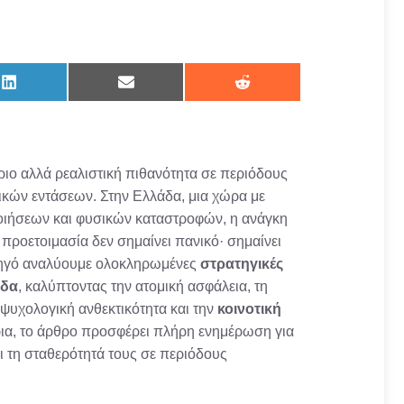
Share
Share
Share
on
on
on
LinkedIn
Email
Reddit
ριο αλλά ρεαλιστική πιθανότητα σε περιόδους
τικών εντάσεων. Στην Ελλάδα, μια χώρα με
ποιήσεων και φυσικών καταστροφών, η ανάγκη
 προετοιμασία δεν σημαίνει πανικό· σημαίνει
δηγό αναλύουμε ολοκληρωμένες
στρατηγικές
άδα
, καλύπτοντας την ατομική ασφάλεια, τη
 ψυχολογική ανθεκτικότητα και την
κοινοτική
άρια, το άρθρο προσφέρει πλήρη ενημέρωση για
ι τη σταθερότητά τους σε περιόδους