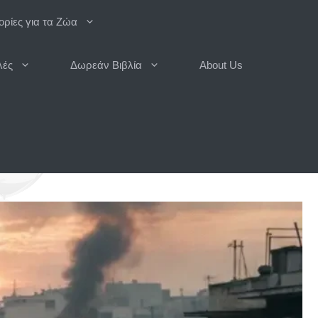
ρίες για τα Ζώα
λές
Δωρεάν Βιβλία
About Us