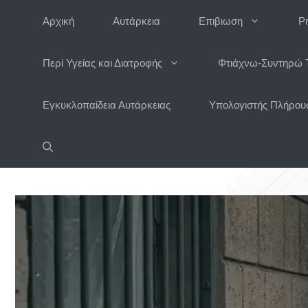
Μετάβαση
Αρχική
Αυτάρκεια
Επιβιωση
P
σε
περιεχόμενο
Περί Υγείας και Διατροφής
Φτιάχνω-Συντηρώ 
Εγκυκλοπαίδεια Αυτάρκειας
Υπολογιστής Πλήρους