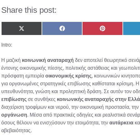
Share this post:
Share
Share
Share
on
on
on
X
Facebook
Pinterest
Intro:
(Twitter)
Η μαζική
κοινωνική αναταραχή
δεν αποτελεί θεωρητικό σενά
έντονης οικονομικής πίεσης, πολιτικής αστάθειας και γεωπολι
πρόσφατη εμπειρία
οικονομικής κρίσης
, κοινωνικών κινητο
για οργανωμένες στρατηγικές επιβίωσης καθίσταται κρίσιμη. Η
υπευθυνότητα, γνώση και προληπτική δράση. Σε αυτόν τον ο
επιβίωσης
σε συνθήκες
κοινωνικής αναταραχής στην Ελλ
διαχείριση τροφίμων και νερού, την οικονομική προστασία, την
οργάνωση
. Μέσα από πρακτικές οδηγίες και ρεαλιστικά σεν
όσους θέλουν να ενισχύσουν την ετοιμότητα, την
αυτάρκεια
κα
αβεβαιότητας.