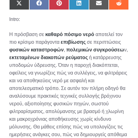
Share
Share
Share
Share
Share
Share
on
on
on
on
on
on
X
Facebook
Pinterest
LinkedIn
Email
Reddit
Intro:
(Twitter)
Η πρόσβαση σε
καθαρό πόσιμο νερό
αποτελεί τον
πιο κρίσιμο παράγοντα
επιβίωσης
σε περιπτώσεις
φυσικών καταστροφών
,
πολεμικών συγκρούσεω
ν,
εκτεταμένων διακοπών ρεύματος
ή κατάρρευσης
υποδομών ύδρευσης. Όταν η παροχή διακόπτεται,
οφείλεις να γνωρίζεις πώς να συλλέγεις, να φιλτράρεις
και να αποθηκεύεις νερό με ασφαλή και
αποτελεσματικό τρόπο. Σε αυτόν τον πλήρη οδηγό θα
αναλύσουμε πρακτικές τεχνικές συλλογής βρόχινου
νερού, αξιοποίησης φυσικών πηγών, σωστού
φιλτραρίσματος, απολύμανσης με βρασμό ή χλωρίνη
και μακροχρόνιας αποθήκευσης χωρίς κίνδυνο
μόλυνσης. Θα μάθεις επίσης πώς να υπολογίζεις τις
ημερήσιες ανάγκες σου, πώς να δημιουργείς απόθεμα