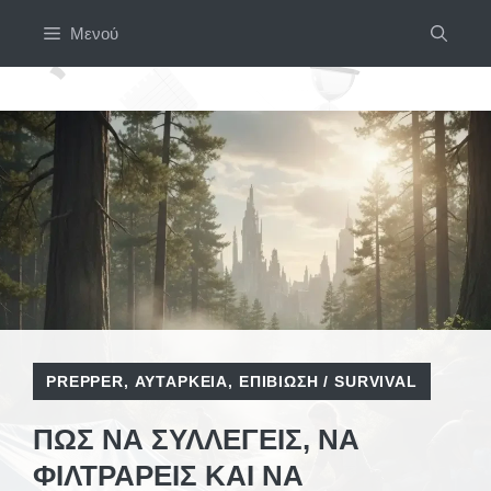
Μετάβαση
Μενού
σε
περιεχόμενο
PREPPER
,
ΑΥΤΆΡΚΕΙΑ
,
ΕΠΙΒΊΩΣΗ / SURVIVAL
ΠΏΣ ΝΑ ΣΥΛΛΈΓΕΙΣ, ΝΑ
ΦΙΛΤΡΆΡΕΙΣ ΚΑΙ ΝΑ