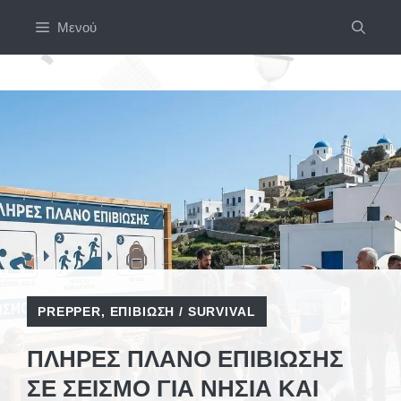
Μετάβαση
Μενού
σε
περιεχόμενο
PREPPER
,
ΕΠΙΒΊΩΣΗ / SURVIVAL
ΠΛΉΡΕΣ ΠΛΆΝΟ ΕΠΙΒΊΩΣΗΣ
ΣΕ ΣΕΙΣΜΌ ΓΙΑ ΝΗΣΙΆ ΚΑΙ