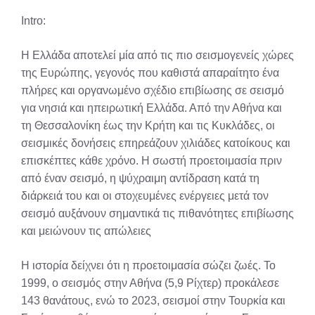
X
Facebook
Pinterest
LinkedIn
Email
Reddit
Intro:
(Twitter)
Η Ελλάδα αποτελεί μία από τις πιο σεισμογενείς χώρες
της Ευρώπης, γεγονός που καθιστά απαραίτητο ένα
πλήρες και οργανωμένο σχέδιο επιβίωσης σε σεισμό
για νησιά και ηπειρωτική Ελλάδα. Από την Αθήνα και
τη Θεσσαλονίκη έως την Κρήτη και τις Κυκλάδες, οι
σεισμικές δονήσεις επηρεάζουν χιλιάδες κατοίκους και
επισκέπτες κάθε χρόνο. Η σωστή προετοιμασία πριν
από έναν σεισμό, η ψύχραιμη αντίδραση κατά τη
διάρκειά του και οι στοχευμένες ενέργειες μετά τον
σεισμό αυξάνουν σημαντικά τις πιθανότητες επιβίωσης
και μειώνουν τις απώλειες
Η ιστορία δείχνει ότι η προετοιμασία σώζει ζωές. Το
1999, ο σεισμός στην Αθήνα (5,9 Ρίχτερ) προκάλεσε
143 θανάτους, ενώ το 2023, σεισμοί στην Τουρκία και