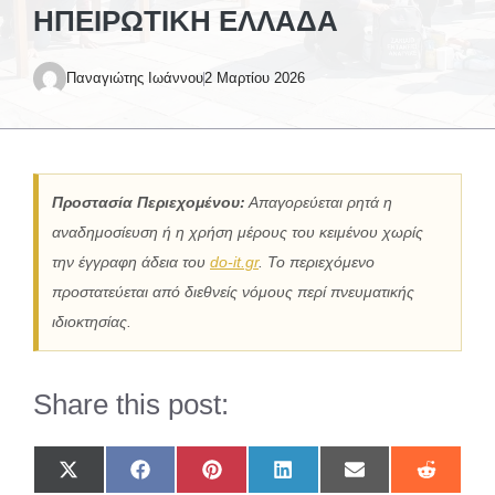
ΗΠΕΙΡΩΤΙΚΉ ΕΛΛΆΔΑ
Παναγιώτης Ιωάννου
2 Μαρτίου 2026
Προστασία Περιεχομένου:
Απαγορεύεται ρητά η
αναδημοσίευση ή η χρήση μέρους του κειμένου χωρίς
την έγγραφη άδεια του
do-it.gr
. Το περιεχόμενο
προστατεύεται από διεθνείς νόμους περί πνευματικής
ιδιοκτησίας.
Share this post:
Share
Share
Share
Share
Share
Share
on
on
on
on
on
on