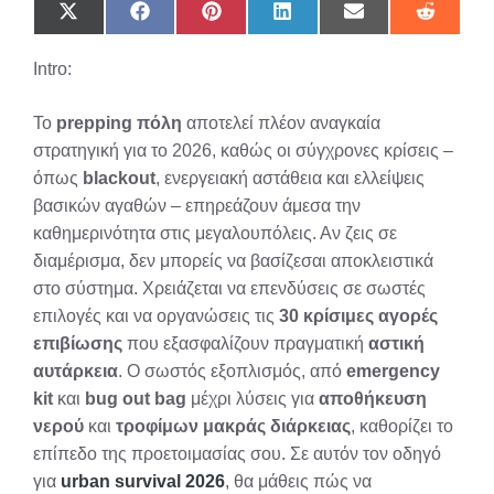
Share
Share
Share
Share
Share
Share
on
on
on
on
on
on
X
Facebook
Pinterest
LinkedIn
Email
Reddit
Intro:
(Twitter)
Το
prepping πόλη
αποτελεί πλέον αναγκαία
στρατηγική για το 2026, καθώς οι σύγχρονες κρίσεις –
όπως
blackout
, ενεργειακή αστάθεια και ελλείψεις
βασικών αγαθών – επηρεάζουν άμεσα την
καθημερινότητα στις μεγαλουπόλεις. Αν ζεις σε
διαμέρισμα, δεν μπορείς να βασίζεσαι αποκλειστικά
στο σύστημα. Χρειάζεται να επενδύσεις σε σωστές
επιλογές και να οργανώσεις τις
30 κρίσιμες αγορές
επιβίωσης
που εξασφαλίζουν πραγματική
αστική
αυτάρκεια
. Ο σωστός εξοπλισμός, από
emergency
kit
και
bug out bag
μέχρι λύσεις για
αποθήκευση
νερού
και
τροφίμων μακράς διάρκειας
, καθορίζει το
επίπεδο της προετοιμασίας σου. Σε αυτόν τον οδηγό
για
urban survival 2026
, θα μάθεις πώς να