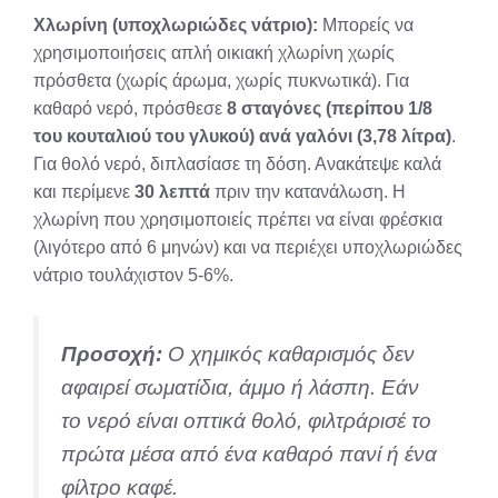
Χλωρίνη (υποχλωριώδες νάτριο):
Μπορείς να
χρησιμοποιήσεις απλή οικιακή χλωρίνη χωρίς
πρόσθετα (χωρίς άρωμα, χωρίς πυκνωτικά). Για
καθαρό νερό, πρόσθεσε
8 σταγόνες (περίπου 1/8
του κουταλιού του γλυκού) ανά γαλόνι (3,78 λίτρα)
.
Για θολό νερό, διπλασίασε τη δόση. Ανακάτεψε καλά
και περίμενε
30 λεπτά
πριν την κατανάλωση. Η
χλωρίνη που χρησιμοποιείς πρέπει να είναι φρέσκια
(λιγότερο από 6 μηνών) και να περιέχει υποχλωριώδες
νάτριο τουλάχιστον 5-6%.
Προσοχή:
Ο χημικός καθαρισμός δεν
αφαιρεί σωματίδια, άμμο ή λάσπη. Εάν
το νερό είναι οπτικά θολό, φιλτράρισέ το
πρώτα μέσα από ένα καθαρό πανί ή ένα
φίλτρο καφέ.