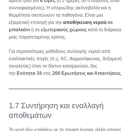
άμεσο ήλιο για
6 ώρες
(ή 2 ημέρες αν ο ουρανός είναι
συννεφιασμένος). Η υπεριώδης ακτινοβολία και η
θερμότητα σκοτώνουν τα παθογόνα. Είναι μια
εξαιρετική επιλογή για την
αποθήκευση νερού
σε
μπαλκόνι
ή σε
εξωτερικούς χώρους
κατά τη διάρκεια
μιας παρατεταμένης κρίσης.
Για περισσότερες μεθόδους συλλογής νερού από
εναλλακτικές πηγές (π.χ. AC, θερμοσίφωνας, δεξαμενή
τουαλέτας) όταν το δίκτυο καταρρεύσει, δες
την
Ενότητα 34
στις
200 Ερωτήσεις και Απαντήσεις
.
1.7 Συντήρηση και εναλλαγή
αποθεμάτων
Το νερό δεν «χαλάει» με τη χημική έννοια, αλλά μπορεί