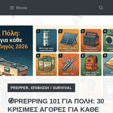
Μετάβαση
Μενού
σε
περιεχόμενο
PREPPER
,
ΕΠΙΒΊΩΣΗ / SURVIVAL
🧭PREPPING 101 ΓΙΑ ΠΌΛΗ: 30
ΚΡΊΣΙΜΕΣ ΑΓΟΡΈΣ ΓΙΑ ΚΆΘΕ