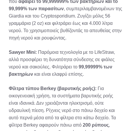
που
αφαιρεί το 99,999999% των βακτηρίων και το
99,999% των παρασίτων
, συμπεριλαμβανομένων της
Giardia και του Cryptosporidium. Ζυγίζει μόλις 56
γραμμάρια (2 oz) και φιλτράρει έως και 4.000 λίτρα
νερού. Το χρησιμοποιείς βυθίζοντάς το απευθείας στην
πηγή νερού και ρουφώντας.
Sawyer Mini:
Παρόμοια τεχνολογία με το LifeStraw,
αλλά προσφέρει τη δυνατότητα σύνδεσης σε φιάλες
νερού και σακούλες. Φιλτράρει το
99,99999% των
βακτηρίων
και είναι ελαφρύ επίσης.
Φίλτρα τύπου Berkey (βαρυτικής ροής):
Για
οικογενειακή χρήση, τα συστήματα βαρυτικής ροής
είναι ιδανικά. Δεν χρειάζονται ηλεκτρισμό, ούτε
υδραυλική πίεση. Ρίχνεις νερό στο πάνω δοχείο και
αυτό περνά μέσα από τα φίλτρα στο κάτω δοχείο. Τα
φίλτρα Berkey αφαιρούν πάνω από
200 ρύπους
,