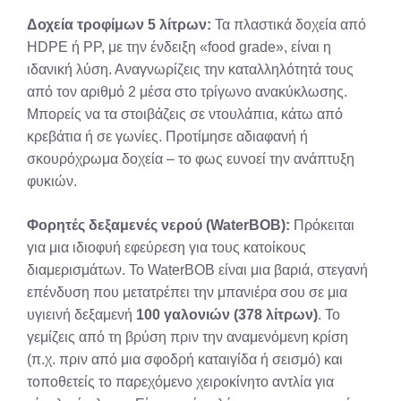
Δοχεία τροφίμων 5 λίτρων:
Τα πλαστικά δοχεία από
HDPE ή PP, με την ένδειξη «food grade», είναι η
ιδανική λύση. Αναγνωρίζεις την καταλληλότητά τους
από τον αριθμό 2 μέσα στο τρίγωνο ανακύκλωσης.
Μπορείς να τα στοιβάζεις σε ντουλάπια, κάτω από
κρεβάτια ή σε γωνίες. Προτίμησε αδιαφανή ή
σκουρόχρωμα δοχεία – το φως ευνοεί την ανάπτυξη
φυκιών.
Φορητές δεξαμενές νερού (WaterBOB):
Πρόκειται
για μια ιδιοφυή εφεύρεση για τους κατοίκους
διαμερισμάτων. Το WaterBOB είναι μια βαριά, στεγανή
επένδυση που μετατρέπει την μπανιέρα σου σε μια
υγιεινή δεξαμενή
100 γαλονιών (378 λίτρων)
. Το
γεμίζεις από τη βρύση πριν την αναμενόμενη κρίση
(π.χ. πριν από μια σφοδρή καταιγίδα ή σεισμό) και
τοποθετείς το παρεχόμενο χειροκίνητο αντλία για