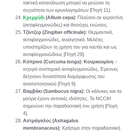
τακτική κατανάλωση μπορεί να μειώσει τη
συχνότητα των κρυολογημάτων [Πηγή 11].
Κρεμμύδι
(Allium cepa):
Πλούσιο σε κερσετίνη
(αντιφλεγμονώδες) και θειούχες ενώσεις.
Τζίντζερ (Zingiber officinale):
Θερμαντικό,
αντιφλεγμονώδες, αναλγητικό. Μελέτες
υποστηρίζουν τη χρήση του για ναυτία και ως
αντιφλεγμονώδους [Πηγή 29].
Κύπρινο (Curcuma longa):
Κουρκουμίνη
–
ισχυρό συστημικό αντιφλεγμονώδες. Έρευνες
δείχνουν δυνατότητα διαμόρφωσης του
ανοσοποιητικού [Πηγή 9].
Βαμβάκι (Sambucus nigra):
Οι κάλυκες και τα
μούρα έχουν αντιιικές ιδιότητες. Το NCCIH
σημειώνει την παραδοσιακή του χρήση [Πηγή
4].
Αστράγαλος (Astragalus
membranaceus):
Χρήσιμο στην παραδοσιακή