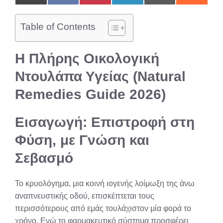
on
on
on
on
on
on
X
Facebook
Pinterest
LinkedIn
Email
Reddit
(Twitter)
Table of Contents
Η Πλήρης Οικολογική
Ντουλάπα Υγείας (Natural
Remedies Guide 2026)
Εισαγωγή: Επιστροφή στη
Φύση, με Γνώση και
Σεβασμό
Το κρυολόγημα, μια κοινή ιογενής λοίμωξη της άνω
αναπνευστικής οδού, επισκέπτεται τους
περισσότερους από εμάς τουλάχιστον μία φορά το
χρόνο. Ενώ το φαρμακευτικό σύστημα προσφέρει