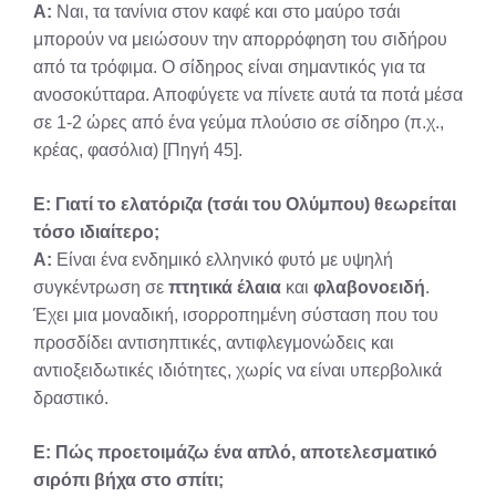
Α:
Ναι, τα τανίνια στον καφέ και στο μαύρο τσάι
μπορούν να μειώσουν την απορρόφηση του σιδήρου
από τα τρόφιμα. Ο σίδηρος είναι σημαντικός για τα
ανοσοκύτταρα. Αποφύγετε να πίνετε αυτά τα ποτά μέσα
σε 1-2 ώρες από ένα γεύμα πλούσιο σε σίδηρο (π.χ.,
κρέας, φασόλια) [Πηγή 45].
Ε: Γιατί το ελατόριζα (τσάι του Ολύμπου) θεωρείται
τόσο ιδιαίτερο;
Α:
Είναι ένα ενδημικό ελληνικό φυτό με υψηλή
συγκέντρωση σε
πτητικά έλαια
και
φλαβονοειδή
.
Έχει μια μοναδική, ισορροπημένη σύσταση που του
προσδίδει αντισηπτικές, αντιφλεγμονώδεις και
αντιοξειδωτικές ιδιότητες, χωρίς να είναι υπερβολικά
δραστικό.
Ε: Πώς προετοιμάζω ένα απλό, αποτελεσματικό
σιρόπι βήχα στο σπίτι;