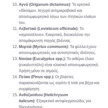
Αγνό (Origanum dictamnus):
Το κρητικό
«δίκταμο». Ισχυρό αντιμικροβιακό και
αποσυμφωρητικό λόγω των πτητικών ελαίων
του.
Λεβιστικό (Levisticum officinale):
Το
«αγριοσέλινο». Εκκριτικό, διευκολύνει την
απομάκρυνση παχιάς βλέννας.
Μυρτιά (Myrtus communis):
Τα φύλλα έχουν
αποσυμφωρητικές και αντισηπτικές ιδιότητες.
Νιούκα (Eucalyptus spp.):
Το αιθέριο έλαιο
(ευκαλυπτόλη) είναι κλασικό αποσυμφωρητικό.
Χρήση μόνο σε ατμούς.
Πεύκο (Pinus spp.):
Οι βλάστες
παρασκευάζονται ως σιρόπι ή τσάι για βήχα και
συμφόρηση.
Ανθόξanthου (Helichrysum
italicum):
Εξαιρετικό αντιφλεγμονώδες για
βλεννογόνους.