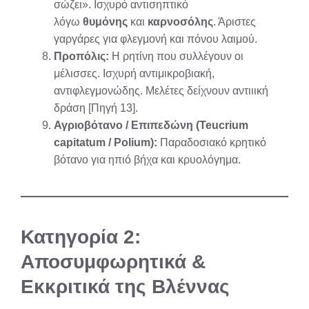
σώζει». Ισχυρό αντισηπτικό
λόγω
θυμόνης
και
καρνοσόλης
. Άριστες
γαργάρες για φλεγμονή και πόνου λαιμού.
Προπόλις:
Η ρητίνη που συλλέγουν οι
μέλισσες. Ισχυρή αντιμικροβιακή,
αντιφλεγμονώδης. Μελέτες δείχνουν αντιιική
δράση [Πηγή 13].
Αγριοβότανο / Επιπεδώνη (Teucrium
capitatum / Polium):
Παραδοσιακό κρητικό
βότανο για ηπιό βήχα και κρυολόγημα.
Κατηγορία 2:
Αποσυμφωρητικά &
Εκκριτικά της Βλέννας