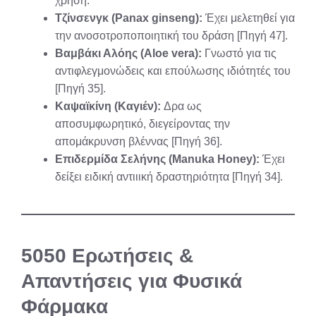
χρήση.
Τζίνσενγκ (Panax ginseng):
Έχει μελετηθεί για
την ανοσοτροποποιητική του δράση [Πηγή 47].
Βαμβάκι Αλόης (Aloe vera):
Γνωστό για τις
αντιφλεγμονώδεις και επούλωσης ιδιότητές του
[Πηγή 35].
Καψαϊκίνη (Καγιέν):
Δρα ως
αποσυμφωρητικό, διεγείροντας την
απομάκρυνση βλέννας [Πηγή 36].
Επιδερμίδα Σελήνης (Manuka Honey):
Έχει
δείξει ειδική αντιιική δραστηριότητα [Πηγή 34].
50
50 Ερωτήσεις &
Απαντήσεις για Φυσικά
Φάρμακα