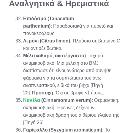
Αναλγητικά & Ηρεμιστικά
Επιδόσμο (Tanacetum
parthenium):
Παραδοσιακά για πυρετό και
πονοκεφάλους.
Λεμόνι (Citrus limon):
Πλούσιο σε βιταμίνη C
και αντιοξειδωτικά.
Μέλι (καθαρό, ακατέργαστο):
Ισχυρό
αντιμικροβιακό. Μια μελέτη στο BMJ
διαπίστωσε ότι είναι ανώτερο από συνήθη
φάρμακα για τα συμπτώματα του άνω
αναπνευστικού, ειδικά του βήχα [Πηγή
20].
Προσοχή:
Όχι σε βρέφη <1 έτους.
Κανέλα
(Cinnamomum verum):
Θερμαντική,
αντιμικροβιακή. Έρευνες δείχνουν
αντιμικροβιακή δράση του αιθέριου ελαίου της
[Πηγή 26].
Γαρίφαλλο (Syzygium aromaticum):
Το