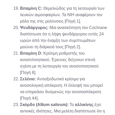
Βιταμίνη C:
Θεμελιώδης για τη λειτουργία των
λευκών αιμοσφαιρίων. Τα NIH αναφέρουν τον
ρόλο της στις μολύνσεις [Πηγή 1].
Ψευδάργυρος:
Μια ανασκόπηση του Cochrane
διαπίστωσε ότι η λήψη ψευδάργυρου εντός 24
ωρών από την έναρξη των συμπτωμάτων
μειώνει τη διάρκειά τους [Πηγή 2].
Βιταμίνη D:
Κρίσιμη ρυθμιστής του
ανοσοποιητικού. Έρευνες δείχνουν στενή
σχέση με τη λειτουργία του ανοσοποιητικού
[Πηγή 8].
Σελένιο:
Αντιοξειδωτικό κρίσιμο για
ανοσολογική απόκριση. Η έλλειψή του μπορεί
να επηρεάσει δυσμενώς την ανοσοαπόκριση
[Πηγή 44].
Σκόρδο (Allium sativum):
Το
αλλικίνης
έχει
αντιιικές ιδιότητες. Μια μελέτη διαπίστωσε ότι η