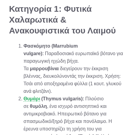
Κατηγορία 1: Φυτικά
Χαλαρωτικά &
Ανακουφιστικά του Λαιμού
Φασκόμητο (Marrubium
vulgare):
Παραδοσιακό ευρωπαϊκό βότανο για
παραγωγική ηχώδη βήχα.
Τα
μαρρουβίνια
διεγείρουν την έκκριση
βλέννας, διευκολύνοντάς την έκκριση. Χρήση:
Τσάι από αποξηραμένα φύλλα (1 κουτ. γλυκού
ανά φλιτζάνι).
Θυμάρι
(Thymus vulgaris):
Πλούσιο
σε
θυμόλη
, ένα ισχυρό αντισηπτικό και
αντιμικροβιακό. Ηπειρωτικό βότανο για
σπασμωδικό/ξηρό βήχα και πονόλαιμο. Η
έρευνα υποστηρίζει τη χρήση του για