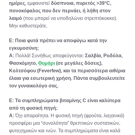
ημέρες
, εμφανιστεί
δύσπνοια, πυρετός >39°C,
πονοκέφαλος που δεν περνάει, ή λήθη στον
λαιμό
(που μπορεί να υποδηλώνει στρεπτόκοκκο).
Μην καθυστεράτε.
Ε: Ποια φυτά πρέπει να αποφύγω κατά την
εγκυμοσύνη;
Α:
Πολλά! Συνήθως αποφεύγονται:
Σαλβία, Ροδόλα,
Φασκόμητο,
Θυμάρι
(σε μεγάλες δόσεις),
Κολτσόφου (Feverfew), και τα περισσότερα αιθέρια
έλαια για εσωτερική χρήση.
Πάντα συμβουλευτείτε
τον γυναικολόγο σας.
Ε: Τα συμπληρώματα βιταμίνης C είναι καλύτερα
από τη φυσική πηγή;
Α:
Όχι απαραίτητα. Η φυσική πηγή (φρούτα, λαχανικά)
προσφέρει μια “συνολότητα” θρεπτικών συστατικών,
φυτοχημικών και ινών. Τα συμπληρώματα είναι καλά