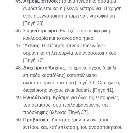
Ατμοί/Εισπνοές:
Το αναπνευστικό σύστημα
ενυδατώνεται και η βλέννα λεπτραίνει. Η χρήση
ενός αφεγγοποιητή μπορεί να είναι ωφέλιμη
[Πηγή 28].
Στεγνό τρίψιμο:
Ενισχύει την περιφερική
κυκλοφορία και το ανοσοποιητικό.
Ύπνος:
Η στέρηση ύπνου επιδεινώνει
σημαντικά τη λειτουργία του ανοσοποιητικού
[Πηγή 17].
Διαχείριση Άγχους:
Το χρόνιο άγχος (υψηλά
επίπεδα κορτιζόλης) καταστέλλει το
ανοσοποιητικό σύστημα [Πηγή 30]. Οι τεχνικές
διαχείρισης άγχους είναι βασικές [Πηγή 41].
Ενυδάτωση:
Κρίσιμη για όλες τις λειτουργίες
του σώματος, συμπεριλαμβανομένης της
πρόσληψης βλέννας [Πηγή 37].
Προβιοτικά:
Υποστηρίζουν την υγεία του
εντέρου και, κατ’ επέκταση, του ανοσοποιητικού