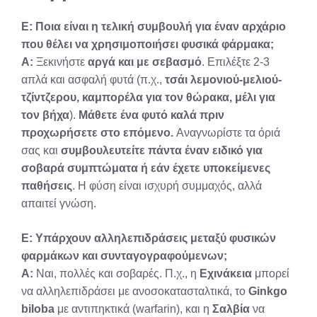
Ε: Ποια είναι η τελική συμβουλή για έναν αρχάριο
που θέλει να χρησιμοποιήσει φυσικά φάρμακα;
Α:
Ξεκινήστε
αργά και με σεβασμό
. Επιλέξτε 2-3
απλά και ασφαλή φυτά (π.χ.,
τσάι λεμονιού-μελιού-
τζίντζερου, καμπορέλα για τον θώρακα, μέλι για
τον βήχα
).
Μάθετε ένα φυτό καλά πριν
προχωρήσετε στο επόμενο.
Αναγνωρίστε τα όριά
σας και
συμβουλευτείτε πάντα έναν ειδικό για
σοβαρά συμπτώματα ή εάν έχετε υποκείμενες
παθήσεις
. Η φύση είναι ισχυρή συμμαχός, αλλά
απαιτεί γνώση.
Ε: Υπάρχουν αλληλεπιδράσεις μεταξύ φυσικών
φαρμάκων και συνταγογραφούμενων;
Α:
Ναι, πολλές και σοβαρές. Π.χ., η
Εχινάκεια
μπορεί
να αλληλεπιδράσει με ανοσοκατασταλτικά, το
Ginkgo
biloba
με αντιπηκτικά (warfarin), και η
Σαλβία
να