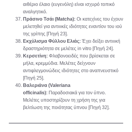
αιθέριο έλαιο (ευγενόλη) είναι ισχυρό τοπικό
αναλγητικό.
Πράσινο Τσάι (Matcha):
Οι κατεχίνες του έχουν
μελετηθεί για αντιιικές ιδιότητες εναντίον του ιού
της γρίπης [Πηγή 23].
Εκχύλισμα Φύλλου Ελιάς:
Έχει δείξει αντιιική
δραστηριότητα σε μελέτες in vitro [Πηγή 24].
Κερσετίνη:
Φλαβονοειδές που βρίσκεται σε
μήλα, κρεμμύδια. Μελέτες δείχνουν
αντιφλεγμονώδεις ιδιότητες στο αναπνευστικό
[Πηγή 25].
Βαλεριάνα (Valeriana
officinalis):
Παραδοσιακά για τον ύπνο.
Μελέτες υποστηρίζουν τη χρήση της για
βελτίωση της ποιότητας ύπνου [Πηγή 32].