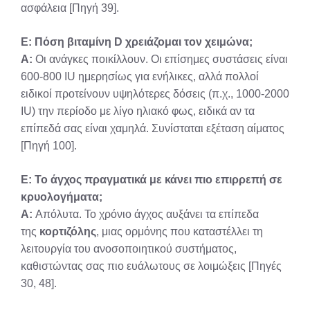
ασφάλεια [Πηγή 39].
Ε: Πόση βιταμίνη D χρειάζομαι τον χειμώνα;
Α:
Οι ανάγκες ποικίλλουν. Οι επίσημες συστάσεις είναι
600-800 IU ημερησίως για ενήλικες, αλλά πολλοί
ειδικοί προτείνουν υψηλότερες δόσεις (π.χ., 1000-2000
IU) την περίοδο με λίγο ηλιακό φως, ειδικά αν τα
επίπεδά σας είναι χαμηλά. Συνίσταται εξέταση αίματος
[Πηγή 100].
Ε: Το άγχος πραγματικά με κάνει πιο επιρρεπή σε
κρυολογήματα;
Α:
Απόλυτα. Το χρόνιο άγχος αυξάνει τα επίπεδα
της
κορτιζόλης
, μιας ορμόνης που καταστέλλει τη
λειτουργία του ανοσοποιητικού συστήματος,
καθιστώντας σας πιο ευάλωτους σε λοιμώξεις [Πηγές
30, 48].