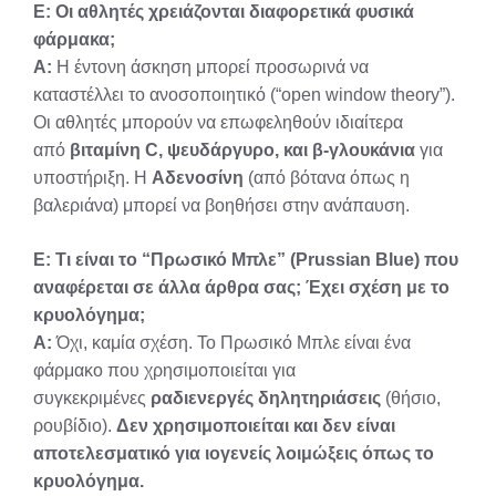
Ε: Οι αθλητές χρειάζονται διαφορετικά φυσικά
φάρμακα;
Α:
Η έντονη άσκηση μπορεί προσωρινά να
καταστέλλει το ανοσοποιητικό (“open window theory”).
Οι αθλητές μπορούν να επωφεληθούν ιδιαίτερα
από
βιταμίνη C, ψευδάργυρο, και β-γλουκάνια
για
υποστήριξη. Η
Αδενοσίνη
(από βότανα όπως η
βαλεριάνα) μπορεί να βοηθήσει στην ανάπαυση.
Ε: Τι είναι το “Πρωσικό Μπλε” (Prussian Blue) που
αναφέρεται σε άλλα άρθρα σας; Έχει σχέση με το
κρυολόγημα;
Α:
Όχι, καμία σχέση. Το Πρωσικό Μπλε είναι ένα
φάρμακο που χρησιμοποιείται για
συγκεκριμένες
ραδιενεργές δηλητηριάσεις
(θήσιο,
ρουβίδιο).
Δεν χρησιμοποιείται και δεν είναι
αποτελεσματικό για ιογενείς λοιμώξεις όπως το
κρυολόγημα.