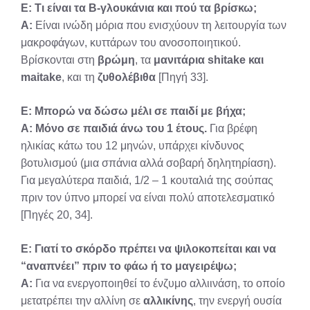
Ε: Τι είναι τα Β-γλουκάνια και πού τα βρίσκω;
Α:
Είναι ινώδη μόρια που ενισχύουν τη λειτουργία των
μακροφάγων, κυττάρων του ανοσοποιητικού.
Βρίσκονται στη
βρώμη
, τα
μανιτάρια shitake και
maitake
, και τη
ζυθολέβιθα
[Πηγή 33].
Ε: Μπορώ να δώσω μέλι σε παιδί με βήχα;
Α:
Μόνο σε παιδιά άνω του 1 έτους.
Για βρέφη
ηλικίας κάτω του 12 μηνών, υπάρχει κίνδυνος
βοτυλισμού (μια σπάνια αλλά σοβαρή δηλητηρίαση).
Για μεγαλύτερα παιδιά, 1/2 – 1 κουταλιά της σούπας
πριν τον ύπνο μπορεί να είναι πολύ αποτελεσματικό
[Πηγές 20, 34].
Ε: Γιατί το σκόρδο πρέπει να ψιλοκοπείται και να
“αναπνέει” πριν το φάω ή το μαγειρέψω;
Α:
Για να ενεργοποιηθεί το ένζυμο αλλιινάση, το οποίο
μετατρέπει την αλλίνη σε
αλλικίνης
, την ενεργή ουσία