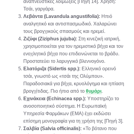
αναπνευστικές λοιμώξεις [Πηγή 14]. Χρήση:
Τσάι, γαργάρα.
Λεβάντα (Lavandula angustifolia):
Ηπιό
αναλγητικό και αντισπασμωδικό. Χαλαρώνει
τους βρογχικούς σπασμούς και ηρεμεί.
Ζιζύφι (Ziziphus jujuba):
Στη κινεζική ιατρική,
χρησιμοποιείται για τον ηρεμιστικό βήχα και τον
ενοχλητικό βήχα που επιδεινώνεται το βράδυ.
Προστατεύει το λαρυγγικό βλεννογόνο.
Ελατόριζα (Sidertis spp.):
Ελληνικό ορεινό
τσάι, γνωστό ως «τσάι της Ολύμπου».
Παραδοσιακά για βήχα, κρυολόγημα και ηπίαση
βρογχίτιδας. Πιο ήπιο από το
θυμάρι
.
Εχινάκεια (Echinacea spp.):
Υποστηρίζει το
ανοσοποιητικό σύστημα. Η Ευρωπαϊκή
Υπηρεσία Φαρμάκων (EMA) έχει εκδώσει
επίσημη μονογραφία για τη χρήση της [Πηγή 3].
Σαλβία (Salvia officinalis):
«Το βότανο που