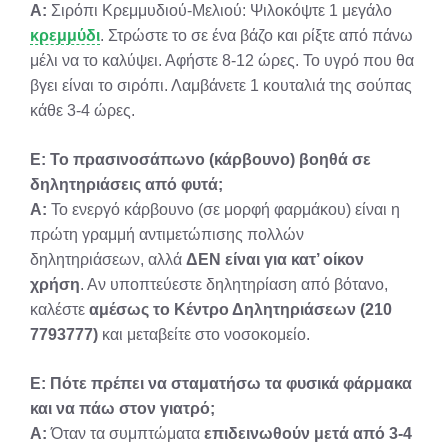
Α:
Σιρόπι Κρεμμυδιού-Μελιού: Ψιλοκόψτε 1 μεγάλο
κρεμμύδι
. Στρώστε το σε ένα βάζο και ρίξτε από πάνω
μέλι να το καλύψει. Αφήστε 8-12 ώρες. Το υγρό που θα
βγει είναι το σιρόπι. Λαμβάνετε 1 κουταλιά της σούπας
κάθε 3-4 ώρες.
Ε: Το πρασινοσάπωνο (κάρβουνο) βοηθά σε
δηλητηριάσεις από φυτά;
Α:
Το ενεργό κάρβουνο (σε μορφή φαρμάκου) είναι η
πρώτη γραμμή αντιμετώπισης πολλών
δηλητηριάσεων, αλλά
ΔΕΝ είναι για κατ’ οίκον
χρήση
. Αν υποπτεύεστε δηλητηρίαση από βότανο,
καλέστε
αμέσως το Κέντρο Δηλητηριάσεων (210
7793777)
και μεταβείτε στο νοσοκομείο.
Ε: Πότε πρέπει να σταματήσω τα φυσικά φάρμακα
και να πάω στον γιατρό;
Α:
Όταν τα συμπτώματα
επιδεινωθούν μετά από 3-4