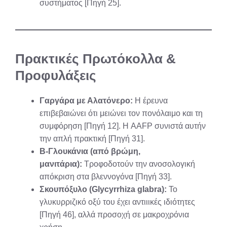
συστήματος [Πηγή 25].
Πρακτικές Πρωτόκολλα &
Προφυλάξεις
Γαργάρα με Αλατόνερο:
Η έρευνα
επιβεβαιώνει ότι μειώνει τον πονόλαιμο και τη
συμφόρηση [Πηγή 12]. Η AAFP συνιστά αυτήν
την απλή πρακτική [Πηγή 31].
Β-Γλουκάνια (από βρώμη,
μανιτάρια):
Τροφοδοτούν την ανοσολογική
απόκριση στα βλεννογόνα [Πηγή 33].
Σκουπόξυλο (Glycyrrhiza glabra):
Το
γλυκυρριζικό οξύ του έχει αντιιικές ιδιότητες
[Πηγή 46], αλλά προσοχή σε μακροχρόνια