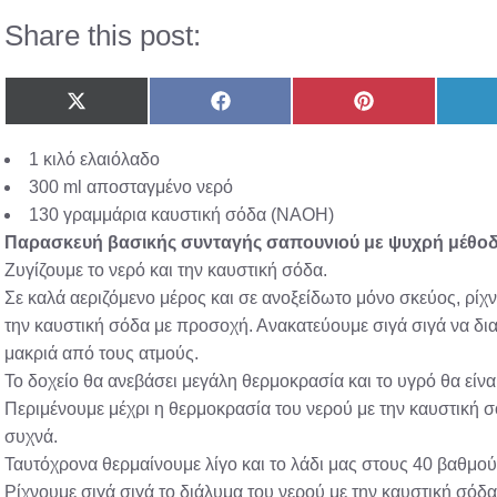
Share this post:
Share
Share
Share
on
on
on
X
Facebook
Pinterest
1 κιλό ελαιόλαδο
(Twitter)
300 ml αποσταγμένο νερό
130 γραμμάρια καυστική σόδα (NAOH)
Παρασκευή βασικής συνταγής σαπουνιού με ψυχρή μέθο
Ζυγίζουμε το νερό και την καυστική σόδα.
Σε καλά αεριζόμενο μέρος και σε ανοξείδωτο μόνο σκεύος, ρίχ
την καυστική σόδα με προσοχή. Ανακατεύουμε σιγά σιγά να δια
μακριά από τους ατμούς.
Το δοχείο θα ανεβάσει μεγάλη θερμοκρασία και το υγρό θα είνα
Περιμένουμε μέχρι η θερμοκρασία του νερού με την καυστική σ
συχνά.
Ταυτόχρονα θερμαίνουμε λίγο και το λάδι μας στους 40 βαθμού
Ρίχνουμε σιγά σιγά το διάλυμα του νερού με την καυστική σόδα