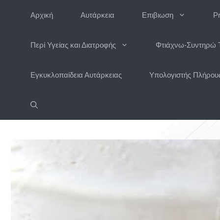
Μετάβαση
Αρχική
Αυτάρκεια
Επιβιωση
P
σε
περιεχόμενο
Περί Υγείας και Διατροφής
Φτιάχνω-Συντηρώ 
Εγκυκλοπαίδεια Αυτάρκειας
Υπολογιστής Πλήρους