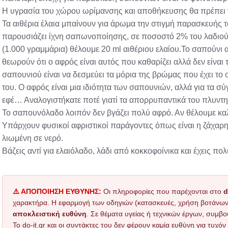
Η υγρασία του χώρου ωρίμανσης και αποθήκευσης θα πρέπει ν
Τα αιθέρια έλαια μπαίνουν για άρωμα την στιγμή παρασκευής τ
παρουσιάζει ίχνη σαπωνοποίησης, σε ποσοστό 2% του λαδιού 
(1.000 γραμμάρια) θέλουμε 20 ml αιθέριου ελαίου.Το σαπούνι 
θεωρούν ότι ο αφρός είναι αυτός που καθαρίζει αλλά δεν είναι 
σαπουνιού είναι να δεσμεύει τα μόρια της βρώμας που έχει το σ
του. Ο αφρός είναι μια ιδιότητα των σαπουνιών, αλλά για τα σ
εφέ… Αναλογιστήκατε ποτέ γιατί τα απορρυπαντικά του πλυντη
Το σαπουνόλαδο λοιπόν δεν βγάζει πολύ αφρό. Αν θέλουμε καλ
Υπάρχουν φυσικοί αφριστικοί παράγοντες όπως είναι η ζάχαρη
λιωμένη σε νερό.
Βάζεις αντί για ελαιόλαδο, λάδι από κοκκοφοίνικα και έχεις πο
⚠️ ΑΠΟΠΟΙΗΣΗ ΕΥΘΥΝΗΣ:
Οι πληροφορίες που παρέχονται στο
d
χαρακτήρα. Η εφαρμογή των οδηγιών (κατασκευές, χρήση βοτάνων, τ
αποκλειστική ευθύνη
. Σε θέματα υγείας ή τεχνικών έργων, συμβο
Το do-it.gr και οι συντάκτες του δεν φέρουν καμία ευθύνη για τυχ