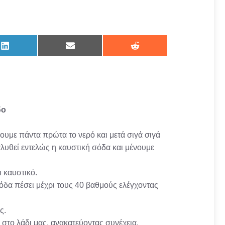
Share
Share
Share
on
on
on
LinkedIn
Email
Reddit
δο
νουμε πάντα πρώτα το νερό και μετά σιγά σιγά
λυθεί εντελώς η καυστική σόδα και μένουμε
ι καυστικό.
όδα πέσει μέχρι τους 40 βαθμούς ελέγχοντας
ς.
 στο λάδι μας, ανακατεύοντας συνέχεια.