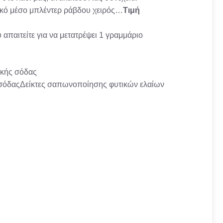
νικό μέσο μπλέντερ ράβδου χειρός…
Τιμή
απαιτείτε για να μετατρέψει 1 γραμμάριο
ικής σόδας
ς σόδαςΔείκτες σαπωνοποίησης φυτικών ελαίων