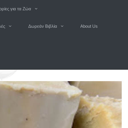
ρίες για τα Ζώα
λές
Δωρεάν Βιβλία
About Us