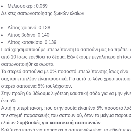
Μελισσοκερί: 0.069
Δείκτες σαπωνοποίησης ζωικών ελαίων
Λίπος χοιρινό: 0.138
Λίπος βοδινό: 0.140
Λίπος κατσικίσιο: 0.139
Γιατί χρησιμοποιούμε υπερλίπανσηΤο σαπούνι μας θα πρέπει ν
από 10 ίσως ερεθίσει το δέρμα. Εάν έχουμε μεγαλύτερο ph ίσ
σαπωνοποιήθηκε σωστά.
Τα στερεά σαπούνια με 0% ποσοστό υπερλίπανσης ίσως είναι 
σας και επιπλέον είναι καυστικά. Για αυτό το λόγο χρησιμοπ
στερεά σαπούνια 5% τουλάχιστον.
Στην πράξη θα βάλουμε λιγότερη καυστική σόδα για να μην γίν
ένα 5%.
Αυτή η υπερίπανση, που στην ουσία είναι ένα 5% ποσοστό λαδι
την στιγμή παρασκευής του σαπουνιού, όταν το μείγμα παρου
ελαίων.
Συμβουλές για κατασκευή σαπουνιών
Καλύτερη εποχή για παρασκευή σαπουνιών είναι το φθινόπωρο