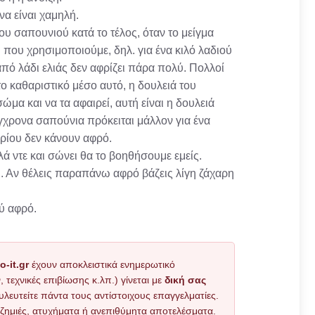
α είναι χαμηλή.
ου σαπουνιού κατά το τέλος, όταν το μείγμα
που χρησιμοποιούμε, δηλ. για ένα κιλό λαδιού
από λάδι ελιάς δεν αφρίζει πάρα πολύ. Πολλοί
το καθαριστικό μέσο αυτό, η δουλειά του
ώμα και να τα αφαιρεί, αυτή είναι η δουλειά
ύγχρονα σαπούνια πρόκειται μάλλον για ένα
ρίου δεν κάνουν αφρό.
ά ντε και σώνει θα το βοηθήσουμε εμείς.
. Αν θέλεις παραπάνω αφρό βάζεις λίγη ζάχαρη
λύ αφρό.
o-it.gr
έχουν αποκλειστικά ενημερωτικό
εχνικές επιβίωσης κ.λπ.) γίνεται με
δική σας
υλευτείτε πάντα τους αντίστοιχους επαγγελματίες.
όν ζημιές, ατυχήματα ή ανεπιθύμητα αποτελέσματα.