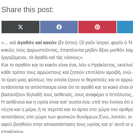
Share this post:
Share
Share
Share
on
on
on
X
Facebook
Pinterest
«… καὶ
ἀγαθὸν καὶ κακὸν
(ἕν ἐστιν). Οἱ γοῦν ἰατροί, φησὶν ὁ 
(Twitter)
κακῶς τοὺς ἀρρωστοῦντας, ἐπαιτέονται μηδὲν ἄξιοι μισθόν λ
ἐργαζόμενοι, τὰ ἀγαθὰ καὶ τὰς νόσους».
Και το αγαθόν και το κακόν είναι ένα, λέει ο Ηράκλειτος, εκτελ
κάθε τρόπο τους αρρώστους και ζητούν επιπλέον αμοιβή, ενώ δ
το έργο μιας φύσεως την οποία έχουν οι θεραπείες και οι αρρώ
εντάσσεται το απόσπασμα είναι ότι το αγαθό και το κακό είναι έν
βασανίζουν δηλαδή τους ασθενείς, τους αναφέρει ο Ιππόλυτος,
Η ασθένεια και η υγεία είναι κατ’ ουσία ένα, υπό την έννοια ότι
νύχτα και η μέρα, ή το περιττό και το άρτιο στο χώρο του αριθμ
αντιστάσεις στο χώρο των φυσικών δυνάμεων.Ενώ, λοιπόν, οι το
αφού βοηθούν στην αποκατάσταση τους υγείας και γι’ αυτό οι γ
επιφέρουν.