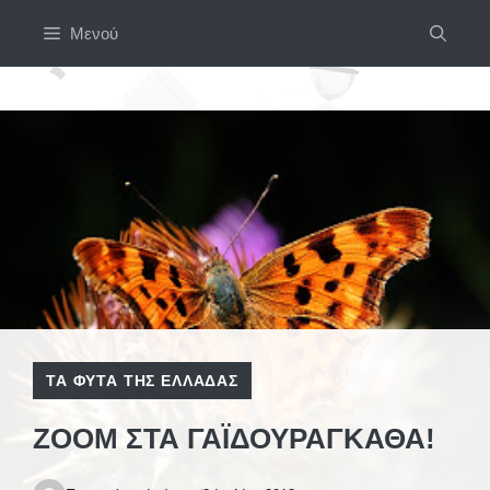
Μετάβαση
Μενού
σε
περιεχόμενο
ΤΑ ΦΥΤΆ ΤΗΣ ΕΛΛΆΔΑΣ
ZOOM ΣΤΑ ΓΑΪΔΟΥΡΆΓΚΑΘΑ!