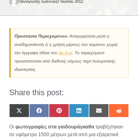
Παναγιώτης Ιωάννου
2 Ιουλίου 2012
Προστασία Περιεχομένου:
Απαγορεύεται ρητά η
αναδημοσίευση ή η χρήση μέρους του κειμένου χωρίς
την έγγραφη άδεια του
do-it.gr
. Το περιεχόμενο
προστατεύεται από διεθνείς νόμους περί πνευματικής
ιδιοκτησίας.
Share this post:
Share
Share
Share
Share
Share
Share
on
on
on
on
on
on
X
Facebook
Pinterest
LinkedIn
Email
Reddit
Οι
φωτογραφίες στα γαιδουράγκαθα
τραβήχτηκαν
(Twitter)
σε υψόμετρο 1500 μέτρων μετά από μια εξαιρετικά