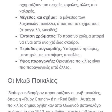
σχηματίζουν πιο σφιχτές κεφαλές, άλλες πιο
χαλαρές.
Μέγεθος και σχήμα:
Το μέγεθος των
λαχανικών ποικίλλει, όπως και το σχήμα τους
(στρογγυλό, ωοειδές).
Ένταση χρώματος:
Το πράσινο χρώμα μπορεί
να είναι από ανοιχτό έως σκούρο.
Περίοδος συγκομιδής:
Υπάρχουν πρώιμες,
μεσοπρώιμες και όψιμες ποικιλίες.
Υψος παραγωγής:
Ορισμένες ποικιλίες είναι
πιο παραγωγικές από άλλες
.
Οι Μωβ Ποικιλίες
Ιδιαίτερο ενδιαφέρον παρουσιάζουν οι μωβ ποικιλίες,
όπως η «Ruby Crunch» ή η «Red Bull»
. Αυτές οι
ποικιλίες δημιουργήθηκαν από Ολλανδό βοτανολόγο
τη δεκαετία του 1940, ως υβρίδια μεταξύ μωβ λάχανου