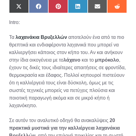
Share
Share
Share
Share
Share
Share
on
on
on
on
on
on
X
Facebook
Pinterest
LinkedIn
Email
Reddit
Intro:
(Twitter)
Τα
λαχανάκια Βρυξελλών
αποτελούν ένα από τα πιο
θρεπτικά και ενδιαφέροντα λαχανικά που μπορεί να
καλλιεργήσει κάποιος στον κήπο του. Αν και ανήκουν
στην ίδια οικογένεια με το
λάχανο
και το
μπρόκολο
,
έχουν τις δικές τους ιδιαίτερες απαιτήσεις σε φροντίδα,
θερμοκρασία και έδαφος. Πολλοί κηπουροί πιστεύουν
ότι η καλλιέργειά τους είναι δύσκολη, όμως με τις
σωστές τεχνικές μπορείς να πετύχεις πλούσια και
ποιοτική παραγωγή ακόμα και σε μικρό κήπο ή
λαχανόκηπο.
Σε αυτόν τον αναλυτικό οδηγό θα ανακαλύψεις
20
πρακτικά μυστικά για την καλλιέργεια λαχανάκια
Βρυξελλών
, από την επιλογή ποικιλίας και τη σωστή