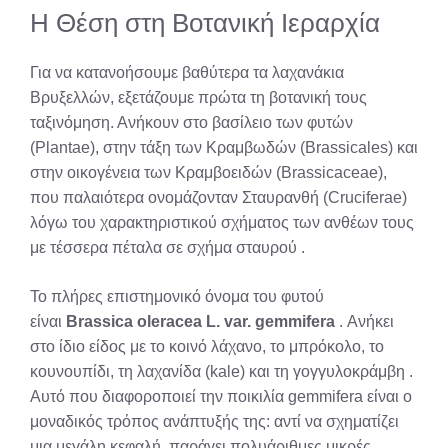
Η Θέση στη Βοτανική Ιεραρχία
Για να κατανοήσουμε βαθύτερα τα λαχανάκια
Βρυξελλών, εξετάζουμε πρώτα τη βοτανική τους
ταξινόμηση. Ανήκουν στο βασίλειο των φυτών
(Plantae), στην τάξη των Κραμβωδών (Brassicales) και
στην οικογένεια των Κραμβοειδών (Brassicaceae),
που παλαιότερα ονομάζονταν Σταυρανθή (Cruciferae)
λόγω του χαρακτηριστικού σχήματος των ανθέων τους
με τέσσερα πέταλα σε σχήμα σταυρού
.
Το πλήρες επιστημονικό όνομα του φυτού
είναι
Brassica oleracea L. var. gemmifera
. Ανήκει
στο ίδιο είδος με το κοινό λάχανο, το μπρόκολο, το
κουνουπίδι, τη λαχανίδα (kale) και τη γογγυλοκράμβη
.
Αυτό που διαφοροποιεί την ποικιλία gemmifera είναι ο
μοναδικός τρόπος ανάπτυξής της: αντί να σχηματίζει
μια μεγάλη κεφαλή, παράγει πολυάριθμες μικρές