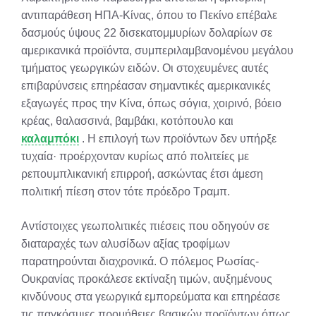
αντιπαράθεση ΗΠΑ-Κίνας, όπου το Πεκίνο επέβαλε
δασμούς ύψους 22 δισεκατομμυρίων δολαρίων σε
αμερικανικά προϊόντα, συμπεριλαμβανομένου μεγάλου
τμήματος γεωργικών ειδών. Οι στοχευμένες αυτές
επιβαρύνσεις επηρέασαν σημαντικές αμερικανικές
εξαγωγές προς την Κίνα, όπως σόγια, χοιρινό, βόειο
κρέας, θαλασσινά, βαμβάκι, κοτόπουλο και
καλαμπόκι
. Η επιλογή των προϊόντων δεν υπήρξε
τυχαία· προέρχονταν κυρίως από πολιτείες με
ρεπουμπλικανική επιρροή, ασκώντας έτσι άμεση
πολιτική πίεση στον τότε πρόεδρο Τραμπ.
Αντίστοιχες γεωπολιτικές πιέσεις που οδηγούν σε
διαταραχές των αλυσίδων αξίας τροφίμων
παρατηρούνται διαχρονικά. Ο πόλεμος Ρωσίας-
Ουκρανίας προκάλεσε εκτίναξη τιμών, αυξημένους
κινδύνους στα γεωργικά εμπορεύματα και επηρέασε
τις παγκόσμιες προμήθειες βασικών προϊόντων όπως