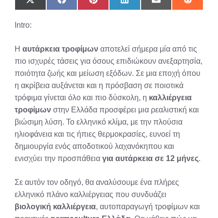
Share
Share
Share
Share
Share
Share
on
on
on
on
on
on
X
Facebook
Pinterest
LinkedIn
Email
Reddit
Intro:
(Twitter)
Η
αυτάρκεια τροφίμων
αποτελεί σήμερα μία από τις
πιο ισχυρές τάσεις για όσους επιδιώκουν ανεξαρτησία,
ποιότητα ζωής και μείωση εξόδων. Σε μια εποχή όπου
η ακρίβεια αυξάνεται και η πρόσβαση σε ποιοτικά
τρόφιμα γίνεται όλο και πιο δύσκολη, η
καλλιέργεια
τροφίμων
στην Ελλάδα προσφέρει μια ρεαλιστική και
βιώσιμη λύση. Το ελληνικό κλίμα, με την πλούσια
ηλιοφάνεια και τις ήπιες θερμοκρασίες, ευνοεί τη
δημιουργία ενός αποδοτικού λαχανόκηπου και
ενισχύει την προσπάθεια
για αυτάρκεια σε 12 μήνες
.
Σε αυτόν τον οδηγό, θα αναλύσουμε ένα πλήρες
ελληνικό πλάνο καλλιέργειας που συνδυάζει
βιολογική καλλιέργεια
, αυτοπαραγωγή τροφίμων και