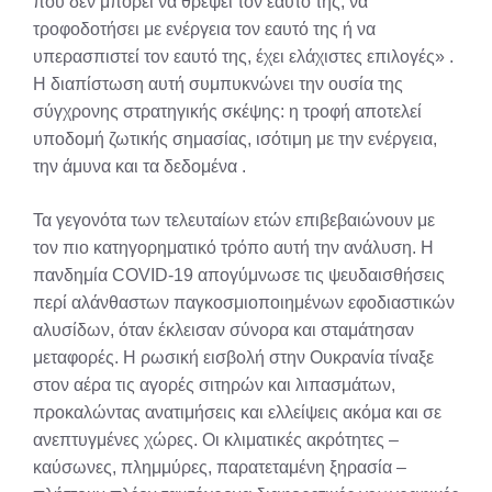
που δεν μπορεί να θρέψει τον εαυτό της, να
τροφοδοτήσει με ενέργεια τον εαυτό της ή να
υπερασπιστεί τον εαυτό της, έχει ελάχιστες επιλογές»
.
Η διαπίστωση αυτή συμπυκνώνει την ουσία της
σύγχρονης στρατηγικής σκέψης: η τροφή αποτελεί
υποδομή ζωτικής σημασίας, ισότιμη με την ενέργεια,
την άμυνα και τα δεδομένα
.
Τα γεγονότα των τελευταίων ετών επιβεβαιώνουν με
τον πιο κατηγορηματικό τρόπο αυτή την ανάλυση. Η
πανδημία COVID-19 απογύμνωσε τις ψευδαισθήσεις
περί αλάνθαστων παγκοσμιοποιημένων εφοδιαστικών
αλυσίδων, όταν έκλεισαν σύνορα και σταμάτησαν
μεταφορές. Η ρωσική εισβολή στην Ουκρανία τίναξε
στον αέρα τις αγορές σιτηρών και λιπασμάτων,
προκαλώντας ανατιμήσεις και ελλείψεις ακόμα και σε
ανεπτυγμένες χώρες. Οι κλιματικές ακρότητες –
καύσωνες, πλημμύρες, παρατεταμένη ξηρασία –