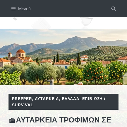
Μετάβαση
Μενού
σε
περιεχόμενο
PREPPER
,
ΑΥΤΆΡΚΕΙΑ
,
ΕΛΛΆΔΑ
,
ΕΠΙΒΊΩΣΗ /
SURVIVAL
🧺ΑΥΤΆΡΚΕΙΑ ΤΡΟΦΊΜΩΝ ΣΕ