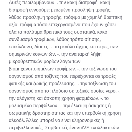
Αυτές περιλαμβάνουν -. την κακή διατροφή- κακή
διατροφή εννοούμε: μειωμένη πρόσληψη τροφής,
λάθος πρόσληψη τροφής, τρόφιμα με χαμηλή θρεπτική
αξία, τρόφιμα τόσο επεξεργασμένα που έχουν χάσει
όλα τα πολύτιμα θρεπτικά τους συστατικά, κακό
συνδυασμό τροφίμων, λάθος τρόπο σίτισης,
επικίνδυνες δίαιτες. -. το μεγάλο άγχος και στρες των
σημερινών κοινωνιών, -. την ανεπαρκή λήψη
μικροθρεπτικών μορίων λόγω των
βιομηχανοποιημένων τροφίμων. -. την τοξίνωση του
οργανισμού από τοξίνες που περιέχονται σε τροφές
φυτικής και ζωικής προέλευσης. -. την τοξίνωση του
οργανισμού από το πλούσιο σε τοξικές ουσίες νερό. -.
την αλόγιστη και άσκοπη χρήση φαρμάκων. -. το
μολυσμένο περιβάλλον. -. την έλλειψη άσκησης ή
σωματικής δραστηριότητας και την υπερβολική χρήση
αλκοόλ. Άλλες μπορεί να είναι κληρονομικές ή
περιβαλλοντικές. Συμβατικές έναντι/VS εναλλακτικών