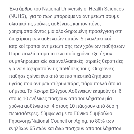
X
Facebook
Pinterest
LinkedIn
Email
Reddit
Ένα άρθρο του National University of Health Sciences
(Twitter)
(NUHS), για το πως μπορούμε να αντιμετωπίσουμε
ολιστικά τις χρόνιες ασθένειες και τον πόνο,
χρησιμοποιώντας μια ολοκληρωμένη προσέγγιση στη
διαχείριση των ασθενειών αυτών. 5 εναλλακτικοί
ιατρικοί τρόποι αντιμετώπισης των χρόνιων παθήσεων
Πάρα πολλά άτομα τα τελευταία χρόνια εξετάζουν
συμπληρωματικές και εναλλακτικές ιατρικές θεραπείες
για να διαχειριστούν τις παθήσεις τους. Οι χρόνιες
παθήσεις είναι ένα από τα πιο πιεστικά ζητήματα
υγείας που αντιμετωπίζουν πάρα, πάρα πολλά άτομα
σήμερα. Τα Κέντρα Ελέγχου Ασθενειών εκτιμούν ότι 6
στους 10 ενήλικες πάσχουν από τουλάχιστον μία
χρόνια ασθένεια και 4 στους 10 πάσχουν από δύο ή
περισσότερες. Σύμφωνα με το Εθνικό Συμβούλιο
Γήρανσης/National Council on Aging, το 80% των
ενηλίκων 65 ετών και άνω πάσχουν από τουλάχιστον