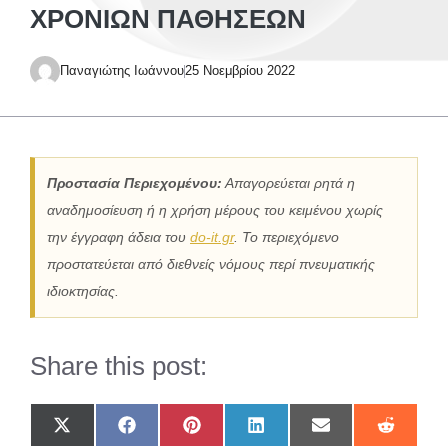
ΧΡΌΝΙΩΝ ΠΑΘΉΣΕΩΝ
Παναγιώτης Ιωάννου
25 Νοεμβρίου 2022
Προστασία Περιεχομένου:
Απαγορεύεται ρητά η
αναδημοσίευση ή η χρήση μέρους του κειμένου χωρίς
την έγγραφη άδεια του
do-it.gr
. Το περιεχόμενο
προστατεύεται από διεθνείς νόμους περί πνευματικής
ιδιοκτησίας.
Share this post:
Share
Share
Share
Share
Share
Share
on
on
on
on
on
on