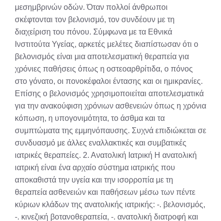
μεσημβρινών οδών. Όταν πολλοί άνθρωποι
σκέφτονται τον βελονισμό, τον συνδέουν με τη
διαχείριση του πόνου. Σύμφωνα με τα Εθνικά
Ινστιτούτα Υγείας, αρκετές μελέτες διαπίστωσαν ότι ο
βελονισμός είναι μια αποτελεσματική θεραπεία για
χρόνιες παθήσεις όπως η οστεοαρθρίτιδα, ο πόνος
στο γόνατο, οι πονοκέφαλοι έντασης και οι ημικρανίες.
Επίσης ο βελονισμός χρησιμοποιείται αποτελεσματικά
για την ανακούφιση χρόνιων ασθενειών όπως η χρόνια
κόπωση, η υπογονιμότητα, το άσθμα και τα
συμπτώματα της εμμηνόπαυσης. Συχνά επιδιώκεται σε
συνδυασμό με άλλες εναλλακτικές και συμβατικές
ιατρικές θεραπείες. 2. Ανατολική Ιατρική Η ανατολική
ιατρική είναι ένα αρχαίο σύστημα ιατρικής που
αποκαθιστά την υγεία και την ισορροπία με τη
θεραπεία ασθενειών και παθήσεων μέσω των πέντε
κύριων κλάδων της ανατολικής ιατρικής: -. βελονισμός,
-. κινεζική βοτανοθεραπεία, -. ανατολική διατροφή και