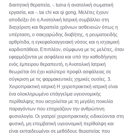
διαιτητική θεραπεία, -. tuina ή ανατολική σωματική
εργασία, και -. tai chi και qi gong. Μελέτες έχουν
αποδείξει ότι η Ανατολική Ιατρική συμβάλλει στη
διαχείριση και θεραπεία χρόνιων ασθενειών όπως η
υπέρταση, ο σακχαρώδης διαβήτης, η ρευματοειδής
αρθρίτιδα, η εγκεφαλοαγγειακή νόσος και η ισχαιμική
καρδιοπάθεια. Επιπλέον, σύμφωνα με τις μελέτες, όταν
εφαρμόζονται με ασφάλεια και υπό την καθοδήγηση
ενός έμπειρου θεραπευτή, η Ανατολική Ιατρική
θεωρείται ότι έχει καλύτερο προφίλ ασφάλειας σε
σύγκριση με τις φαρμακευτικές χημικές ουσίες. 3.
Χειροπρακτική ιατρική Η χειροπρακτική ιατρική είναι
ένα ολοκληρωμένο επάγγελμα υγειονομικής
περίθαλψης που ασχολείται με τη μεγάλη ποικιλία
παραγόντων που επηρεάζουν την ανθρώπινη
φυσιολογία. Οι γιατροί χειροπρακτικής ειδικεύονται στη
φυσική, μη επεμβατική υγειονομική περίθαλψη και
είναι εκπαιδευμένοι σε μεθόδους θεραπείας που