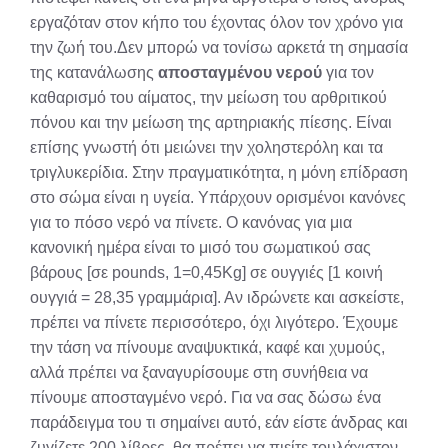
εργαζόταν στον κήπο του έχοντας όλον τον χρόνο για
την ζωή του.Δεν μπορώ να τονίσω αρκετά τη σημασία
της κατανάλωσης
αποσταγμένου νερού
για τον
καθαρισμό του αίματος, την μείωση του αρθριτικού
πόνου και την μείωση της αρτηριακής πίεσης. Είναι
επίσης γνωστή ότι μειώνει την χοληστερόλη και τα
τριγλυκερίδια. Στην πραγματικότητα, η μόνη επίδραση
στο σώμα είναι η υγεία. Υπάρχουν ορισμένοι κανόνες
για το πόσο νερό να πίνετε. Ο κανόνας για μια
κανονική ημέρα είναι το μισό του σωματικού σας
βάρους [σε pounds, 1=0,45Kg] σε ουγγιές [1 κοινή
ουγγιά = 28,35 γραμμάρια]. Αν ιδρώνετε και ασκείστε,
πρέπει να πίνετε περισσότερο, όχι λιγότερο. Έχουμε
την τάση να πίνουμε αναψυκτικά, καφέ και χυμούς,
αλλά πρέπει να ξαναγυρίσουμε στη συνήθεια να
πίνουμε αποσταγμένο νερό. Για να σας δώσω ένα
παράδειγμα του τι σημαίνει αυτό, εάν είστε άνδρας και
ζυγίζετε 200 λίβρες, θα πρέπει να πιείτε τουλάχιστον