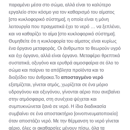
παραμένει μέσα στο σώμα, αλλά είναι το καλύτερο
εργαλείο στον κόσμο για τον καθαρισμό του αίματος
[στο κυκλοφορικό σύστημα], η οποία είναι η μόνη
λειτουργία που πραγματικά έχει το νερό … να ξεπλένει,
και να καθαρίζει το αίμα [στο κυκλοφορικό σύστημα].
Θυμηθείτε ότι η κυκλοφορία του αίματος είναι κυρίως
ένα όργανο μεταφοράς. Οι άνθρωποι το θεωρούν υγρό
και όχι όργανο, αλλά είναι όργανο. Μεταφέρει θρεπτικά
συστατικά, οξυγόνο και ερυθρά αιμοσφαίρια σε όλο το
σώμα και παίρνει τα απόβλητα προϊόντα και το
διοξείδιο του άνθρακα.Το
αποσταγμένο νερό
εξατμίζεται, γίνεται ατμός, χωρίζεται σε ένα μόριο
υδρογόνου και οξυγόνου, γίνονται αέριο που ανεβαίνει
στην ατμόσφαιρα, στη συνέχεια ψύχεται και
συμπυκνώνεται ξανά σε νερό. Η ίδια διαδικασία
συμβαίνει σε ένα αποστακτήριο [οινοπνευματοποιείο]
όταν αποστάζει νερό. Με την θέρμανση το νερό γίνεται
αέριο, όλες οι ακαθαρσίες μένουν πίσω, όλα τα