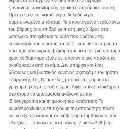
νερού, αποσταγμένου νερού που δεν περιέχει
ζωντανούς οργανισμούς, χημικά ή παρόμοιες ουσίες.
Πρέπει να είναι ‘νεκρό’ νερό, δηλαδή νερό
συμπυκνωμένο από ατμό. Το αποσταγμένο νερό, λόγω
του βάρους του: επιδρά με πίεση μιας λίβρας στα
μεταλλικά στοιχεία και τα οξέα που φράζουν την
κυκλοφορία του αίματος, τα πιέζει κατευθείαν προς το
σύστημα [απέκκρισης]. Ακόμα και μέσα σε ένα σύντομο
χρονικό διάστημα εξαλείφει υπολογίσιμες ποσότητες
ακαθαρσιών από το αίμα. Δεν υπάρχει κανένας
δύσκολος και βιαστικός κανόνας σχετικά με τον τρόπο
εφαρμογής Της Θεραπείας, μπορεί να εφαρμοστεί
γρήγορα ή αργά, ζεστή ή κρύα. Αφήνεται εξ ολοκλήρου
στο άτομο να αποφασίσει ανάλογα με την
ιδιοσυγκρασία και τη φυσική του κατάσταση.Το
κυριότερο είναι να επιτύχουμε την απαραίτητη πίεση
και να εξασφαλίσουμε ότι κάθε φορά λαμβάνονται δύο
φλιτζάνες – συνολικά επτά πάιντς [7 pints=3,3L] την