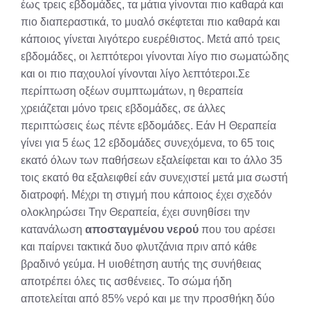
έως τρεις εβδομάδες, τα μάτια γίνονται πιο καθαρά και
πιο διαπεραστικά, το μυαλό σκέφτεται πιο καθαρά και
κάποιος γίνεται λιγότερο ευερέθιστος. Μετά από τρεις
εβδομάδες, οι λεπτότεροι γίνονται λίγο πιο σωματώδης
και οι πιο παχουλοί γίνονται λίγο λεπτότεροι.Σε
περίπτωση οξέων συμπτωμάτων, η θεραπεία
χρειάζεται μόνο τρεις εβδομάδες, σε άλλες
περιπτώσεις έως πέντε εβδομάδες. Εάν Η Θεραπεία
γίνει για 5 έως 12 εβδομάδες συνεχόμενα, το 65 τοις
εκατό όλων των παθήσεων εξαλείφεται και το άλλο 35
τοις εκατό θα εξαλειφθεί εάν συνεχιστεί μετά μια σωστή
διατροφή. Μέχρι τη στιγμή που κάποιος έχει σχεδόν
ολοκληρώσει Την Θεραπεία, έχει συνηθίσει την
κατανάλωση
αποσταγμένου νερού
που του αρέσει
και παίρνει τακτικά δυο φλυτζάνια πριν από κάθε
βραδινό γεύμα. Η υιοθέτηση αυτής της συνήθειας
αποτρέπει όλες τις ασθένειες. Το σώμα ήδη
αποτελείται από 85% νερό και με την προσθήκη δύο