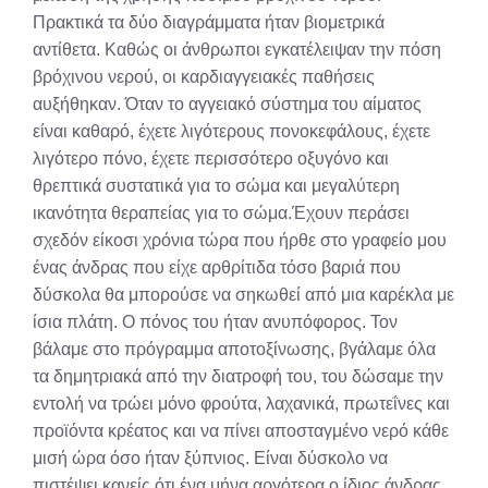
Πρακτικά τα δύο διαγράμματα ήταν βιομετρικά
αντίθετα. Καθώς οι άνθρωποι εγκατέλειψαν την πόση
βρόχινου νερού, οι καρδιαγγειακές παθήσεις
αυξήθηκαν. Όταν το αγγειακό σύστημα του αίματος
είναι καθαρό, έχετε λιγότερους πονοκεφάλους, έχετε
λιγότερο πόνο, έχετε περισσότερο οξυγόνο και
θρεπτικά συστατικά για το σώμα και μεγαλύτερη
ικανότητα θεραπείας για το σώμα.Έχουν περάσει
σχεδόν είκοσι χρόνια τώρα που ήρθε στο γραφείο μου
ένας άνδρας που είχε αρθρίτιδα τόσο βαριά που
δύσκολα θα μπορούσε να σηκωθεί από μια καρέκλα με
ίσια πλάτη. Ο πόνος του ήταν ανυπόφορος. Τον
βάλαμε στο πρόγραμμα αποτοξίνωσης, βγάλαμε όλα
τα δημητριακά από την διατροφή του, του δώσαμε την
εντολή να τρώει μόνο φρούτα, λαχανικά, πρωτεΐνες και
προϊόντα κρέατος και να πίνει αποσταγμένο νερό κάθε
μισή ώρα όσο ήταν ξύπνιος. Είναι δύσκολο να
πιστέψει κανείς ότι ένα μήνα αργότερα ο ίδιος άνδρας