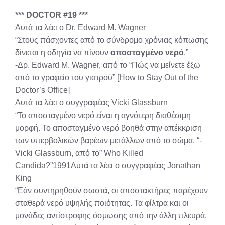
X
Facebook
Pinterest
LinkedIn
Email
Reddit
*** DOCTOR #19 ***
(Twitter)
Αυτά τα λέει ο Dr. Edward M. Wagner
“Στους πάσχοντες από το σύνδρομο χρόνιας κόπωσης
δίνεται η οδηγία να πίνουν
αποσταγμένο νερό
.”
-Δρ. Edward M. Wagner, από το “Πώς να μείνετε έξω
από το γραφείο του γιατρού” [How to Stay Out of the
Doctor’s Office]
Αυτά τα λέει ο συγγραφέας Vicki Glassburn
“Το αποσταγμένο νερό είναι η αγνότερη διαθέσιμη
μορφή. Το αποσταγμένο νερό βοηθά στην απέκκριση
των υπερβολικών βαρέων μετάλλων από το σώμα. “-
Vicki Glassburn, από το” Who Killed
Candida?”1991Αυτά τα λέει ο συγγραφέας Jonathan
King
“Εάν συντηρηθούν σωστά, οι αποστακτήρες παρέχουν
σταθερά νερό υψηλής ποιότητας. Τα φίλτρα και οι
μονάδες αντίστροφης όσμωσης από την άλλη πλευρά,