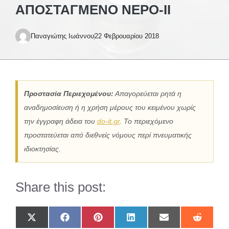
ΑΠΟΣΤΑΓΜΈΝΟ ΝΕΡΌ-II
Παναγιώτης Ιωάννου
22 Φεβρουαρίου 2018
Προστασία Περιεχομένου:
Απαγορεύεται ρητά η
αναδημοσίευση ή η χρήση μέρους του κειμένου χωρίς
την έγγραφη άδεια του
do-it.gr
. Το περιεχόμενο
προστατεύεται από διεθνείς νόμους περί πνευματικής
ιδιοκτησίας.
Share this post:
Share
Share
Share
Share
Share
Share
on
on
on
on
on
on