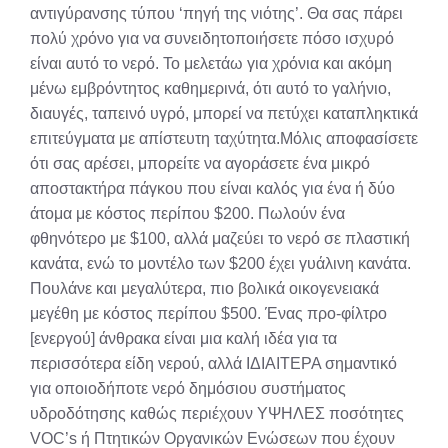
αντιγύρανσης τύπου ‘πηγή της νιότης’. Θα σας πάρει
πολύ χρόνο για να συνειδητοποιήσετε πόσο ισχυρό
είναι αυτό το νερό. Το μελετάω για χρόνια και ακόμη
μένω εμβρόντητος καθημερινά, ότι αυτό το γαλήνιο,
διαυγές, ταπεινό υγρό, μπορεί να πετύχει καταπληκτικά
επιτεύγματα με απίστευτη ταχύτητα.Μόλις αποφασίσετε
ότι σας αρέσει, μπορείτε να αγοράσετε ένα μικρό
αποστακτήρα πάγκου που είναι καλός για ένα ή δύο
άτομα με κόστος περίπου $200. Πωλούν ένα
φθηνότερο με $100, αλλά μαζεύει το νερό σε πλαστική
κανάτα, ενώ το μοντέλο των $200 έχει γυάλινη κανάτα.
Πουλάνε και μεγαλύτερα, πιο βολικά οικογενειακά
μεγέθη με κόστος περίπου $500. Ένας προ-φίλτρο
[ενεργού] άνθρακα είναι μια καλή ιδέα για τα
περισσότερα είδη νερού, αλλά ΙΔΙΑΙΤΕΡΑ σημαντικό
για οποιοδήποτε νερό δημόσιου συστήματος
υδροδότησης καθώς περιέχουν ΥΨΗΛΕΣ ποσότητες
VOC’s ή Πτητικών Οργανικών Ενώσεων που έχουν