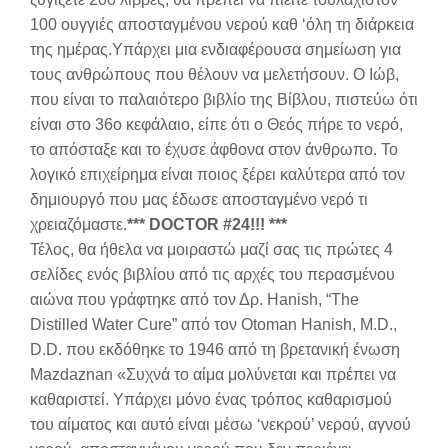
100 ουγγιές αποσταγμένου νερού καθ ‘όλη τη διάρκεια
της ημέρας.Υπάρχει μια ενδιαφέρουσα σημείωση για
τους ανθρώπους που θέλουν να μελετήσουν. Ο Ιώβ,
που είναι το παλαιότερο βιβλίο της Βίβλου, πιστεύω ότι
είναι στο 36ο κεφάλαιο, είπε ότι ο Θεός πήρε το νερό,
το απόσταξε και το έχυσε άφθονα στον άνθρωπο. Το
λογικό επιχείρημα είναι ποιος ξέρει καλύτερα από τον
δημιουργό που μας έδωσε αποσταγμένο νερό τι
χρειαζόμαστε.
*** DOCTOR #24!!! ***
Τέλος, θα ήθελα να μοιραστώ μαζί σας τις πρώτες 4
σελίδες ενός βιβλίου από τις αρχές του περασμένου
αιώνα που γράφτηκε από τον Δρ. Hanish, “The
Distilled Water Cure” από τον Otoman Hanish, M.D.,
D.D. που εκδόθηκε το 1946 από τη βρετανική ένωση
Mazdaznan «Συχνά το αίμα μολύνεται και πρέπει να
καθαριστεί. Υπάρχει μόνο ένας τρόπος καθαρισμού
του αίματος και αυτό είναι μέσω ‘νεκρού’ νερού, αγνού