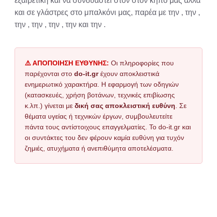
εξαιρετική και να συνδυαστεί στον στον κήπο μας αλλά
και σε γλάστρες στο μπαλκόνι μας, παρέα με την , την ,
την , την , την , την και την .
⚠️ ΑΠΟΠΟΙΗΣΗ ΕΥΘΥΝΗΣ:
Οι πληροφορίες που
παρέχονται στο
do-it.gr
έχουν αποκλειστικά
ενημερωτικό χαρακτήρα. Η εφαρμογή των οδηγιών
(κατασκευές, χρήση βοτάνων, τεχνικές επιβίωσης
κ.λπ.) γίνεται με
δική σας αποκλειστική ευθύνη
. Σε
θέματα υγείας ή τεχνικών έργων, συμβουλευτείτε
πάντα τους αντίστοιχους επαγγελματίες. Το do-it.gr και
οι συντάκτες του δεν φέρουν καμία ευθύνη για τυχόν
ζημιές, ατυχήματα ή ανεπιθύμητα αποτελέσματα.