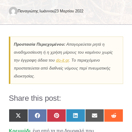
Παναγιώτης Ιωάννου
23 Μαρτίου 2022
Προστασία Περιεχομένου:
Απαγορεύεται ρητά η
αναδημοσίευση ή η χρήση μέρους του κειμένου χωρίς
την έγγραφη άδεια του
do-it.gr
. Το περιεχόμενο
προστατεύεται από διεθνείς νόμους περί πνευματικής
ιδιοκτησίας.
Share this post:
Share
Share
Share
Share
Share
Share
on
on
on
on
on
on
X
Facebook
Pinterest
LinkedIn
Email
Reddit
Κρεμμύδι
, ένα από τα πιο δημοφιλή που
(Twitter)