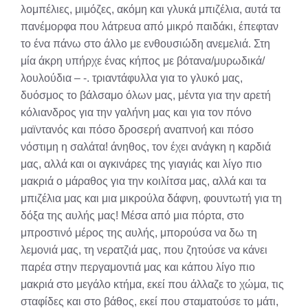
λομπέλιες, μιμόζες, ακόμη και γλυκά μπιζέλια, αυτά τα
πανέμορφα που λάτρευα από μικρό παιδάκι, έπεφταν
το ένα πάνω στο άλλο με ενθουσιώδη ανεμελιά. Στη
μία άκρη υπήρχε ένας κήπος με βότανα/μυρωδικά/
λουλούδια – -. τριαντάφυλλα για το γλυκό μας,
δυόσμος το βάλσαμο όλων μας, μέντα για την αρετή
κόλιανδρος για την γαλήνη μας και για τον πόνο
μαϊντανός και πόσο δροσερή αναπνοή και πόσο
νόστιμη η σαλάτα! άνηθος, τον έχει ανάγκη η καρδιά
μας, αλλά και οι αγκινάρες της γιαγιάς και λίγο πιο
μακριά ο μάραθος για την κοιλίτσα μας, αλλά και τα
μπιζέλια μας και μια μικρούλα δάφνη, φουντωτή για τη
δόξα της αυλής μας! Μέσα από μια πόρτα, στο
μπροστινό μέρος της αυλής, μπορούσα να δω τη
λεμονιά μας, τη νερατζιά μας, που ζητούσε να κάνει
παρέα στην περγαμοντιά μας και κάπου λίγο πιο
μακριά στο μεγάλο κτήμα, εκεί που άλλαζε το χώμα, τις
σταφίδες και στο βάθος, εκεί που σταματούσε το μάτι,