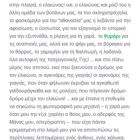
στην πλαγιά, ο ελαιώνας! ναι, ο ελαιώνας και μαζί του η
άλλη ομάδα των βοτάνων μας, τα πιο σκληροτράχηλα,
το φασκόμηλο για την “αθανασία” μας η λεβάντα για την
αφοσίωση, ο ύσσωπος για τον εξαγνισμό το υπερικό
για την εξυπνάδα, η ρίγανη για τη χαρά, το
θυμάρι
για
τις αναπνοές μας, αλλά και το ψάρι μας, το βόραγκο για
το θάρρος, το χαμομήλι για τη θαλπωρή, η λαδανιά,
όλα αυτοφυή της πατρογονικής Γης! …και στο πίσω
μέρος του σπιτιού, εκεί που ξεκινούσε ο δρόμος για
τον ελαιώνα, οι αγκινάρες της γιαγιάς! οι αγκινάρες της
γιαγιάς, που όταν ψήλωναν έκρυβαν τα αγκαθωτά
γαϊδουράγκαθα και τις μολόχες που πήγαιναν δρόμο-
δρόμο μέχρι τον ελαιώνα! …και με έπιανε η επιθυμία
να σηκώσω τη φωτογραφική μου μηχανή – η χαρά μου
όταν μου την είχε χαρίσει ο θείος μου, ο αδερφός της
Μάνας μου, απερίγραπτη – που είχα πάντα
κρεμασμένη στο λαιμό μου για να αποτυπώσω τις
περίπλοκες λεπτομέρειες ενός άνθους, ενός κάλυκα,