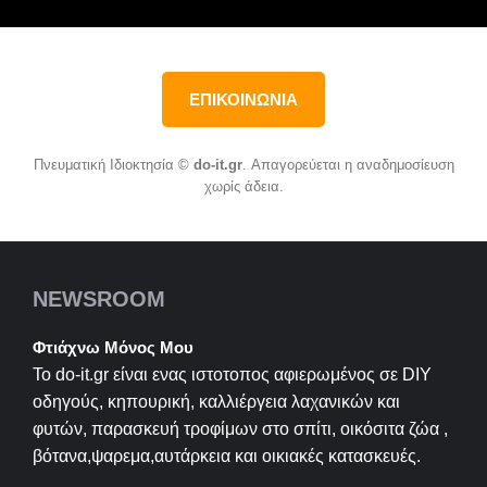
ΕΠΙΚΟΙΝΩΝΙΑ
Πνευματική Ιδιοκτησία ©
do-it.gr
. Απαγορεύεται η αναδημοσίευση
χωρίς άδεια.
NEWSROOM
Φτιάχνω Μόνος Μου
Το do-it.gr είναι ενας ιστοτοπος αφιερωμένος σε
DIY
οδηγούς, κηπουρική, καλλιέργεια λαχανικών και
φυτών, παρασκευή τροφίμων στο σπίτι, οικόσιτα ζώα ,
βότανα,ψαρεμα,αυτάρκεια και οικιακές κατασκευές.