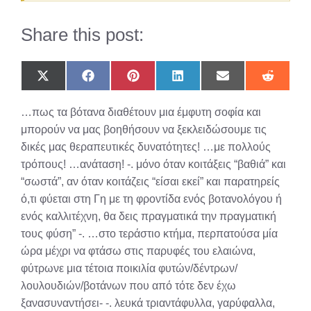
Share this post:
Share
Share
Share
Share
Share
Share
on
on
on
on
on
on
X
Facebook
Pinterest
LinkedIn
Email
Reddit
…πως τα βότανα διαθέτουν μια έμφυτη σοφία και
(Twitter)
μπορούν να μας βοηθήσουν να ξεκλειδώσουμε τις
δικές μας θεραπευτικές δυνατότητες! …με πολλούς
τρόπους! …ανάταση! -. μόνο όταν κοιτάξεις “βαθιά” και
“σωστά”, αν όταν κοιτάζεις “είσαι εκεί” και παρατηρείς
ό,τι φύεται στη Γη με τη φροντίδα ενός βοτανολόγου ή
ενός καλλιτέχνη, θα δεις πραγματικά την πραγματική
τους φύση” -. …στο τεράστιο κτήμα, περπατούσα μία
ώρα μέχρι να φτάσω στις παρυφές του ελαιώνα,
φύτρωνε μια τέτοια ποικιλία φυτών/δέντρων/
λουλουδιών/βοτάνων που από τότε δεν έχω
ξανασυναντήσει- -. λευκά τριαντάφυλλα, γαρύφαλλα,