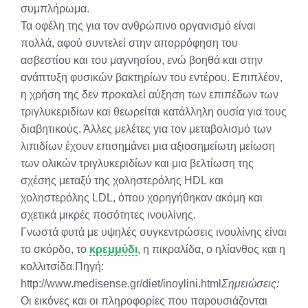
συμπλήρωμα.
Τα οφέλη της για τον ανθρώπινο οργανισμό είναι
πολλά, αφού συντελεί στην απορρόφηση του
ασβεστίου και του μαγνησίου, ενώ βοηθά και στην
ανάπτυξη φυσικών βακτηρίων του εντέρου. Επιπλέον,
η χρήση της δεν προκαλεί αύξηση των επιπέδων των
τριγλυκεριδίων και θεωρείται κατάλληλη ουσία για τους
διαβητικούς. Άλλες μελέτες για τον μεταβολισμό των
λιπιδίων έχουν επισημάνει μια αξιοσημείωτη μείωση
των ολικών τριγλυκεριδίων και μια βελτίωση της
σχέσης μεταξύ της χοληστερόλης HDL και
χοληστερόλης LDL, όπου χορηγήθηκαν ακόμη και
σχετικά μικρές ποσότητες ινουλίνης.
Γνωστά φυτά με υψηλές συγκεντρώσεις ινουλίνης είναι
το σκόρδο, το
κρεμμύδι
, η πικραλίδα, ο ηλίανθος και η
κολλιτσίδα.Πηγή:
http://www.medisense.gr/diet/inoylini.html
Σημειώσεις:
Οι εικόνες και οι πληροφορίες που παρουσιάζονται