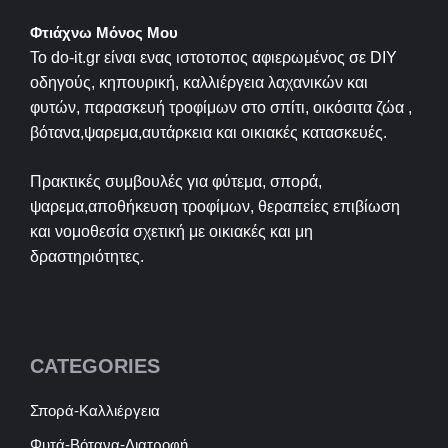
Φτιάχνω Μόνος Μου
Το do-it.gr είναι ενας ιστοτοπος αφιερωμένος σε
DIY
οδηγούς, κηπουρική, καλλιέργεια λαχανικών και
φυτών, παρασκευή τροφίμων στο σπίτι, οικόσιτα ζώα ,
βότανα,ψαρεμα,αυτάρκεια και οικιακές κατασκευές.
Πρακτικές συμβουλές για φύτεμα, σπορά,
ψαρεμα,αποθήκευση τροφίμων, θεραπείες επιβίωση
και νομοθεσία σχετική με οικιακές και μη
δραστηριότητες.
CATEGORIES
Σπορά-Καλλιέργεια
Φυτά-Βότανα-Διατροφή