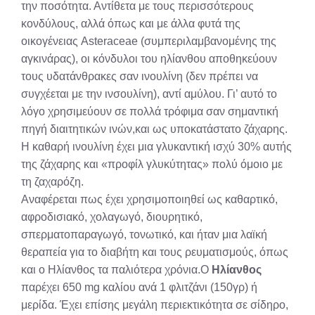
την ποσότητα. Αντίθετα με τους περισσότερους
κονδύλους, αλλά όπως και με άλλα φυτά της
οικογένειας Asteraceae (συμπεριλαμβανομένης της
αγκινάρας), οι κόνδυλοι του ηλίανθου αποθηκεύουν
τους υδατάνθρακες σαν ινουλίνη (δεν πρέπει να
συγχέεται με την ινσουλίνη), αντί αμύλου. Γι’ αυτό το
λόγο χρησιμεύουν σε πολλά τρόφιμα σαν σημαντική
πηγή διαιτητικών ινών,και ως υποκατάστατο ζάχαρης.
Η καθαρή ινουλίνη έχει μια γλυκαντική ισχύ 30% αυτής
της ζάχαρης και «προφίλ γλυκύτητας» πολύ όμοιο με
τη ζαχαρόζη.
Αναφέρεται πως έχει χρησιμοποιηθεί ως καθαρτικό,
αφροδισιακό, χολαγωγό, διουρητικό,
σπερματοπαραγωγό, τονωτικό, και ήταν μια λαϊκή
θεραπεία για το διαβήτη και τους ρευματισμούς, όπως
και ο Ηλίανθος τα παλιότερα χρόνια.Ο
Ηλίανθος
παρέχει 650 mg καλίου ανά 1 φλιτζάνι (150γρ) ή
μερίδα. Έχει επίσης μεγάλη περιεκτικότητα σε σίδηρο,