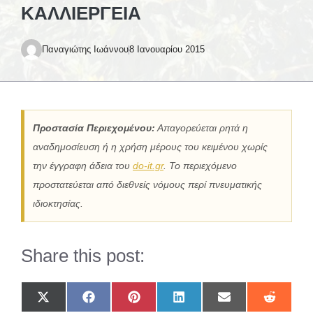
ΚΑΛΛΙΈΡΓΕΙΑ
Παναγιώτης Ιωάννου
8 Ιανουαρίου 2015
Προστασία Περιεχομένου:
Απαγορεύεται ρητά η
αναδημοσίευση ή η χρήση μέρους του κειμένου χωρίς
την έγγραφη άδεια του
do-it.gr
. Το περιεχόμενο
προστατεύεται από διεθνείς νόμους περί πνευματικής
ιδιοκτησίας.
Share this post:
Share
Share
Share
Share
Share
Share
on
on
on
on
on
on