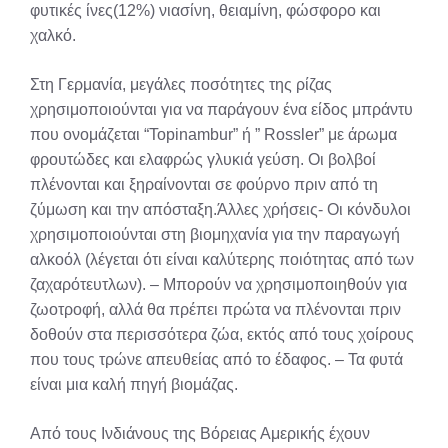
φυτικές ίνες(12%) νιασίνη, θειαμίνη, φώσφορο και
χαλκό.
Στη Γερμανία, μεγάλες ποσότητες της ρίζας
χρησιμοποιούνται για να παράγουν ένα είδος μπράντυ
που ονομάζεται “Topinambur” ή ” Rossler” με άρωμα
φρουτώδες και ελαφρώς γλυκιά γεύση. Οι βολβοί
πλένονται και ξηραίνονται σε φούρνο πριν από τη
ζύμωση και την απόσταξη.Άλλες χρήσεις- Οι κόνδυλοι
χρησιμοποιούνται στη βιομηχανία για την παραγωγή
αλκοόλ (λέγεται ότι είναι καλύτερης ποιότητας από των
ζαχαρότευτλων). – Μπορούν να χρησιμοποιηθούν για
ζωοτροφή, αλλά θα πρέπει πρώτα να πλένονται πριν
δοθούν στα περισσότερα ζώα, εκτός από τους χοίρους
που τους τρώνε απευθείας από το έδαφος. – Τα φυτά
είναι μια καλή πηγή βιομάζας.
Από τους Ινδιάνους της Βόρειας Αμερικής έχουν