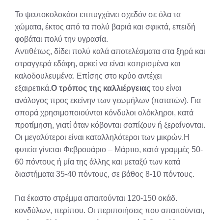
X
Facebook
Pinterest
LinkedIn
Email
Reddit
Το ψευτοκολοκάσι επιτυγχάνει σχεδόν σε όλα τα
(Twitter)
χώματα, έκτος από τα πολύ βαριά και σφικτά, επειδή
φοβάται πολύ την υγρασία.
Αντιθέτως, δίδει πολύ καλά αποτελέσματα στα ξηρά και
στραγγερά εδάφη, αρκεί να είναι κοπρισμένα και
καλοδουλευμένα. Επίσης στο κρύο αντέχει
εξαιρετικά.
O τρόπος της καλλιέργειας
του είναι
ανάλογος προς εκείνην των γεωμήλων (πατατών). Για
σπορά χρησιμοποιούνται κόνδυλοι ολόκληροι, κατά
προτίμηση, γιατί όταν κόβονται σαπίζουν ή ξεραίνονται.
Οι μεγαλύτεροι είναι καταλληλότεροι των μικρών.Η
φυτεία γίνεται Φεβρουάριο – Μάρτιο, κατά γραμμές 50-
60 πόντους ή μία της άλλης και μεταξύ των κατά
διαστήματα 35-40 πόντους, σε βάθος 8-10 πόντους.
Για έκαστο στρέμμα απαιτούνται 120-150 οκάδ.
κονδύλων, περίπου. Οι περιποιήσεις που απαιτούνται,