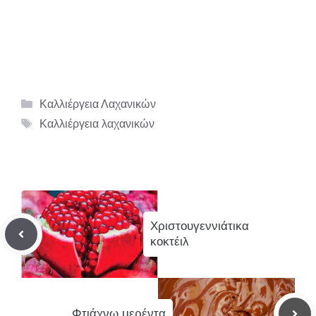
Κατηγορίες
Καλλιέργεια Λαχανικών
Ετικέτες
Καλλιέργεια λαχανικών
Χριστουγεννιάτικα
κοκτέιλ
Φτιάχνω μερέντα