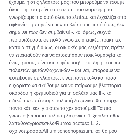
έχουμε, ή στις γλάστρες μας που μπορούμε να έχουμε
όλοι: -. η φύση είναι απίστευτα ποικιλόμορφη, το
γνωρίζουμε πια αυτό όλοι, το ελπίζω, και ξεχειλίζει από
αφθονία – μπορεί να μην το βλέπουμε, αυτό όμως δεν
σημαίνει πως δεν συμβαίνει! -. και όμως, συχνά
περιοριζόμαστε σε πολύ γνωστές οικιακές πρακτικές,
κάποια στιγμή όμως, οι οικιακές μας δεξιότητες πρέπει
να επεκταθούν και να αποκτήσουν ποικιλομορφία και
ένας τρόπος είναι και η φύτευση! -. και δη η φύτευση
πολυετών φυτών/λαχανικών – και ναι, μπορούμε να
φυτέψουμε σε γλάστρες, είναι πανεύκολο και τόσο
ευχάριστο να σκύβουμε και να παίρνουμε βλαστάρια
σκόρδου ή κρεμμυδιού για τη σαλάτα μας!!! -. και
ειδικά, αν φυτέψουμε πολυετή λαχανικά, θα υπάρχει
πάντα κάτι εκεί για όταν το χρειαστούμε!!! Τα πιο
γνωστά βρώσιμα πολυετή λαχανικά: 1. ξινολάπαθο/
λάπαθο/αγριοσέσκλο/Rumex acetosa L. 2.
σχοινόπρασσο/Allium schoenoprasum, και θα μου