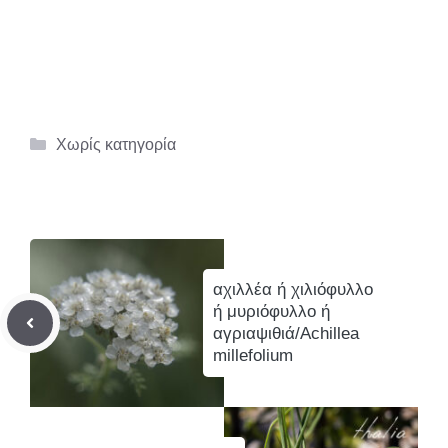
Κατηγορίες
Χωρίς κατηγορία
αχιλλέα ή χιλιόφυλλο
ή μυριόφυλλο ή
αγριαψιθιά/Achillea
millefolium