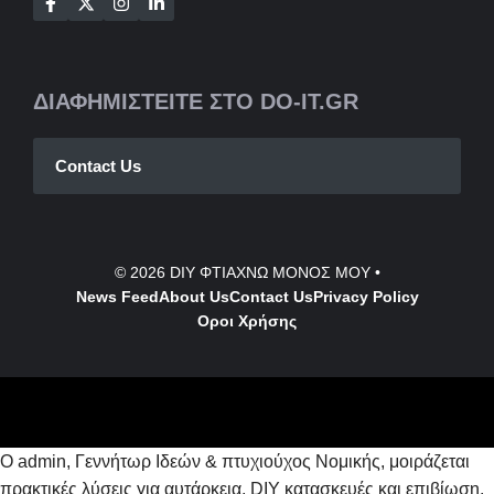
ΔΙΑΦΗΜΙΣΤΕΙΤΕ ΣΤΟ DO-IT.GR
Contact Us
© 2026
DIY ΦΤΙΑΧΝΩ ΜΟΝΟΣ ΜΟΥ
•
News Feed
About Us
Contact
Us
Privacy Policy
Οροι Χρήσης
Ο admin, Γεννήτωρ Ιδεών & πτυχιούχος Νομικής, μοιράζεται
πρακτικές λύσεις για αυτάρκεια, DIY κατασκευές και επιβίωση.