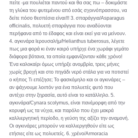
πείτε -μα πουλιέται παντού και θα σας πω – δοκιμάστε
τη γλύκα του φυτεμένου από εσάς σχοινόπρασσου, να
δείτε πόσο θεσπέσια είναι!!! 3. σπαράγγια/Asparagus
officinalis, πολυετή σπαράγγια που αναδύονται
περήφανα από το έδαφος και είναι εκεί για να μείνουν.
4. αγκινάρα Ιερουσαλήμ/Helianthus tuberosus, λέγετε
πως μια φορά κι έναν καιρό υπήρχε ένα χωράφι γεμάτο
διάφορα βότανα, τα οποία εμφανίζονταν κάθε χρόνο!
Ένα καλοκαίρι όμως υπήρξε ανομβρία, τρεις μήνες
χωρίς βροχή και στο πηγάδι νερό στάλα για να ποτιστεί
ο κήπος Τι επέζησε; Το φασκόμηλο και οι αγκινάρες –
αν ψάχνουμε λοιπόν για ένα πολυετές φυτό που
αντέχει στην ξηρασία, αυτό είναι το κατάλληλο. 5.
αγκινάρα/Cynara scolymus, είναι πανέμορφη από την
κορυφή ως τα νύχια, και παρόλο που έχει μακρά
καλλιεργητική περίοδο, η γεύση της αξίζει την αναμονή.
Οι αγκινάρες μπορούν να καλλιεργηθούν είτε ως
ετήσιες είτε ως πολυετείς. 6. χρένο/Armoracia