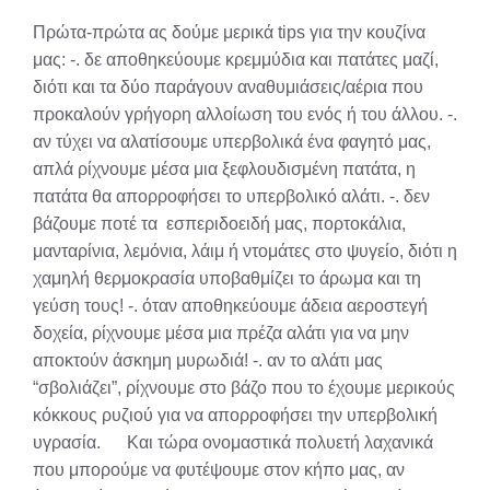
X
Facebook
Pinterest
LinkedIn
Email
Reddit
Πρώτα-πρώτα ας δούμε μερικά tips για την κουζίνα
(Twitter)
μας: -. δε αποθηκεύουμε κρεμμύδια και πατάτες μαζί,
διότι και τα δύο παράγουν αναθυμιάσεις/αέρια που
προκαλούν γρήγορη αλλοίωση του ενός ή του άλλου. -.
αν τύχει να αλατίσουμε υπερβολικά ένα φαγητό μας,
απλά ρίχνουμε μέσα μια ξεφλουδισμένη πατάτα, η
πατάτα θα απορροφήσει το υπερβολικό αλάτι. -. δεν
βάζουμε ποτέ τα εσπεριδοειδή μας, πορτοκάλια,
μανταρίνια, λεμόνια, λάιμ ή ντομάτες στο ψυγείο, διότι η
χαμηλή θερμοκρασία υποβαθμίζει το άρωμα και τη
γεύση τους! -. όταν αποθηκεύουμε άδεια αεροστεγή
δοχεία, ρίχνουμε μέσα μια πρέζα αλάτι για να μην
αποκτούν άσκημη μυρωδιά! -. αν το αλάτι μας
“σβολιάζει”, ρίχνουμε στο βάζο που το έχουμε μερικούς
κόκκους ρυζιού για να απορροφήσει την υπερβολική
υγρασία. Και τώρα ονομαστικά πολυετή λαχανικά
που μπορούμε να φυτέψουμε στον κήπο μας, αν