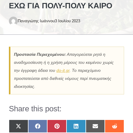
ΈΧΩ ΓΙΑ ΠΟΛΎ-ΠΟΛΎ ΚΑΙΡΌ
Παναγιώτης Ιωάννου
3 Ιουλίου 2023
Προστασία Περιεχομένου:
Απαγορεύεται ρητά η
αναδημοσίευση ή η χρήση μέρους του κειμένου χωρίς
την έγγραφη άδεια του
do-it.gr
. Το περιεχόμενο
προστατεύεται από διεθνείς νόμους περί πνευματικής
ιδιοκτησίας.
Share this post:
Share
Share
Share
Share
Share
Share
on
on
on
on
on
on