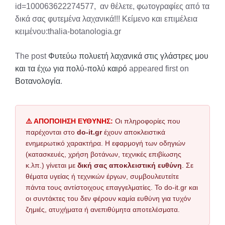
id=100063622274577, αν θέλετε, φωτογραφίες από τα
δικά σας φυτεμένα λαχανικά!!! Κείμενο και επιμέλεια
κειμένου:thalia-botanologia.gr
The post
Φυτεύω πολυετή λαχανικά στις γλάστρες μου
και τα έχω για πολύ-πολύ καιρό
appeared first on
Βοτανολογία
.
⚠️ ΑΠΟΠΟΙΗΣΗ ΕΥΘΥΝΗΣ:
Οι πληροφορίες που
παρέχονται στο
do-it.gr
έχουν αποκλειστικά
ενημερωτικό χαρακτήρα. Η εφαρμογή των οδηγιών
(κατασκευές, χρήση βοτάνων, τεχνικές επιβίωσης
κ.λπ.) γίνεται με
δική σας αποκλειστική ευθύνη
. Σε
θέματα υγείας ή τεχνικών έργων, συμβουλευτείτε
πάντα τους αντίστοιχους επαγγελματίες. Το do-it.gr και
οι συντάκτες του δεν φέρουν καμία ευθύνη για τυχόν
ζημιές, ατυχήματα ή ανεπιθύμητα αποτελέσματα.