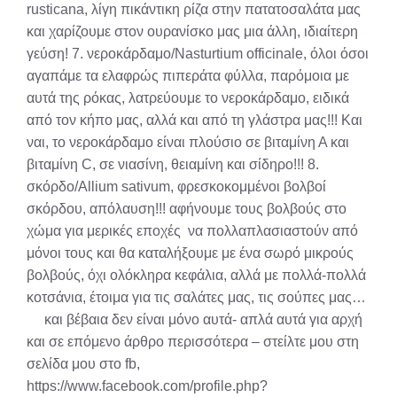
rusticana, λίγη πικάντικη ρίζα στην πατατοσαλάτα μας
και χαρίζουμε στον ουρανίσκο μας μια άλλη, ιδιαίτερη
γεύση! 7. νεροκάρδαμο/Nasturtium officinale, όλοι όσοι
αγαπάμε τα ελαφρώς πιπεράτα φύλλα, παρόμοια με
αυτά της ρόκας, λατρεύουμε το νεροκάρδαμο, ειδικά
από τον κήπο μας, αλλά και από τη γλάστρα μας!!! Και
ναι, το νεροκάρδαμο είναι πλούσιο σε βιταμίνη Α και
βιταμίνη C, σε νιασίνη, θειαμίνη και σίδηρο!!! 8.
σκόρδο/Allium sativum, φρεσκοκομμένοι βολβοί
σκόρδου, απόλαυση!!! αφήνουμε τους βολβούς στο
χώμα για μερικές εποχές να πολλαπλασιαστούν από
μόνοι τους και θα καταλήξουμε με ένα σωρό μικρούς
βολβούς, όχι ολόκληρα κεφάλια, αλλά με πολλά-πολλά
κοτσάνια, έτοιμα για τις σαλάτες μας, τις σούπες μας…
και βέβαια δεν είναι μόνο αυτά- απλά αυτά για αρχή
και σε επόμενο άρθρο περισσότερα – στείλτε μου στη
σελίδα μου στο fb,
https://www.facebook.com/profile.php?