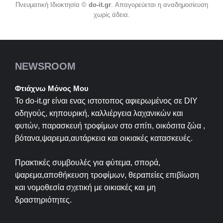
Πνευματική Ιδιοκτησία ©
do-it.gr
. Απαγορεύεται η αναδημοσίευση
χωρίς άδεια.
NEWSROOM
Φτιάχνω Μόνος Μου
Το do-it.gr είναι ενας ιστοτοπος αφιερωμένος σε
DIY
οδηγούς, κηπουρική, καλλιέργεια λαχανικών και
φυτών, παρασκευή τροφίμων στο σπίτι, οικόσιτα ζώα ,
βότανα,ψαρεμα,αυτάρκεια και οικιακές κατασκευές.
Πρακτικές συμβουλές για φύτεμα, σπορά,
ψαρεμα,αποθήκευση τροφίμων, θεραπείες επιβίωση
και νομοθεσία σχετική με οικιακές και μη
δραστηριότητες.