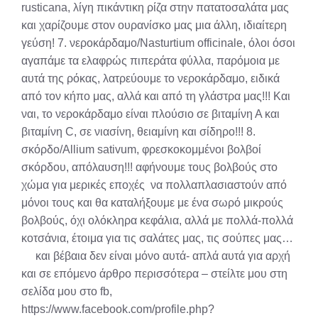
rusticana, λίγη πικάντικη ρίζα στην πατατοσαλάτα μας
και χαρίζουμε στον ουρανίσκο μας μια άλλη, ιδιαίτερη
γεύση! 7. νεροκάρδαμο/Nasturtium officinale, όλοι όσοι
αγαπάμε τα ελαφρώς πιπεράτα φύλλα, παρόμοια με
αυτά της ρόκας, λατρεύουμε το νεροκάρδαμο, ειδικά
από τον κήπο μας, αλλά και από τη γλάστρα μας!!! Και
ναι, το νεροκάρδαμο είναι πλούσιο σε βιταμίνη Α και
βιταμίνη C, σε νιασίνη, θειαμίνη και σίδηρο!!! 8.
σκόρδο/Allium sativum, φρεσκοκομμένοι βολβοί
σκόρδου, απόλαυση!!! αφήνουμε τους βολβούς στο
χώμα για μερικές εποχές να πολλαπλασιαστούν από
μόνοι τους και θα καταλήξουμε με ένα σωρό μικρούς
βολβούς, όχι ολόκληρα κεφάλια, αλλά με πολλά-πολλά
κοτσάνια, έτοιμα για τις σαλάτες μας, τις σούπες μας…
και βέβαια δεν είναι μόνο αυτά- απλά αυτά για αρχή
και σε επόμενο άρθρο περισσότερα – στείλτε μου στη
σελίδα μου στο fb,
https://www.facebook.com/profile.php?