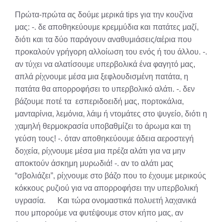
X
Facebook
Pinterest
LinkedIn
Email
Reddit
Πρώτα-πρώτα ας δούμε μερικά tips για την κουζίνα
(Twitter)
μας: -. δε αποθηκεύουμε κρεμμύδια και πατάτες μαζί,
διότι και τα δύο παράγουν αναθυμιάσεις/αέρια που
προκαλούν γρήγορη αλλοίωση του ενός ή του άλλου. -.
αν τύχει να αλατίσουμε υπερβολικά ένα φαγητό μας,
απλά ρίχνουμε μέσα μια ξεφλουδισμένη πατάτα, η
πατάτα θα απορροφήσει το υπερβολικό αλάτι. -. δεν
βάζουμε ποτέ τα εσπεριδοειδή μας, πορτοκάλια,
μανταρίνια, λεμόνια, λάιμ ή ντομάτες στο ψυγείο, διότι η
χαμηλή θερμοκρασία υποβαθμίζει το άρωμα και τη
γεύση τους! -. όταν αποθηκεύουμε άδεια αεροστεγή
δοχεία, ρίχνουμε μέσα μια πρέζα αλάτι για να μην
αποκτούν άσκημη μυρωδιά! -. αν το αλάτι μας
“σβολιάζει”, ρίχνουμε στο βάζο που το έχουμε μερικούς
κόκκους ρυζιού για να απορροφήσει την υπερβολική
υγρασία. Και τώρα ονομαστικά πολυετή λαχανικά
που μπορούμε να φυτέψουμε στον κήπο μας, αν