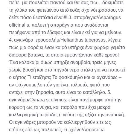
πείτε -μα πουλιέται παντού και θα σας πω – δοκιμάστε
τη γλύκα του φυτεμένου από εσάς σχοινόπρασσου, να
δείτε πόσο θεσπέσια είναι!!! 3. σπαράγγια/Asparagus
officinalis, πολυετή σπαράγγια που αναδύονται
περήφανα από το έδαφος και είναι εκεί για να μείνουν.
4. αγκινάρα Ιερουσαλήμ/Helianthus tuberosus, λέγετε
πως μια φορά κι έναν καιρό υπήρχε ένα χωράφι γεμάτο
διάφορα βότανα, τα οποία εμφανίζονταν κάθε χρόνο!
Ένα καλοκαίρι όμως υπήρξε ανομβρία, τρεις μήνες
χωρίς βροχή και στο πηγάδι νερό στάλα για να ποτιστεί
ο κήπος Τι επέζησε; Το φασκόμηλο και οι αγκινάρες –
αν ψάχνουμε λοιπόν για ένα πολυετές φυτό που
αντέχει στην ξηρασία, αυτό είναι το κατάλληλο. 5.
αγκινάρα/Cynara scolymus, είναι πανέμορφη από την
κορυφή ως τα νύχια, και παρόλο που έχει μακρά
καλλιεργητική περίοδο, η γεύση της αξίζει την αναμονή.
Οι αγκινάρες μπορούν να καλλιεργηθούν είτε ως
ετήσιες είτε ως πολυετείς. 6. χρένο/Armoracia