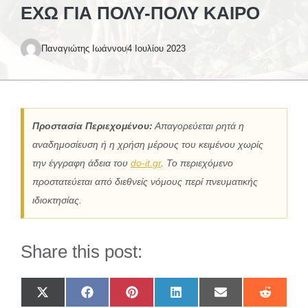
ΈΧΩ ΓΙΑ ΠΟΛΎ-ΠΟΛΎ ΚΑΙΡΌ
Παναγιώτης Ιωάννου
4 Ιουλίου 2023
Προστασία Περιεχομένου:
Απαγορεύεται ρητά η
αναδημοσίευση ή η χρήση μέρους του κειμένου χωρίς
την έγγραφη άδεια του
do-it.gr
. Το περιεχόμενο
προστατεύεται από διεθνείς νόμους περί πνευματικής
ιδιοκτησίας.
Share this post:
Share
Share
Share
Share
Share
Share
on
on
on
on
on
on