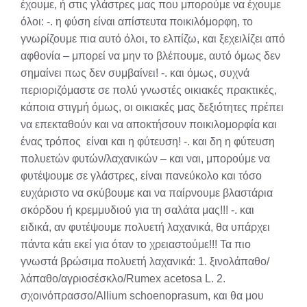
έχουμε, ή στις γλάστρες μας που μπορούμε να έχουμε
όλοι: -. η φύση είναι απίστευτα ποικιλόμορφη, το
γνωρίζουμε πια αυτό όλοι, το ελπίζω, και ξεχειλίζει από
αφθονία – μπορεί να μην το βλέπουμε, αυτό όμως δεν
σημαίνει πως δεν συμβαίνει! -. και όμως, συχνά
περιοριζόμαστε σε πολύ γνωστές οικιακές πρακτικές,
κάποια στιγμή όμως, οι οικιακές μας δεξιότητες πρέπει
να επεκταθούν και να αποκτήσουν ποικιλομορφία και
ένας τρόπος είναι και η φύτευση! -. και δη η φύτευση
πολυετών φυτών/λαχανικών – και ναι, μπορούμε να
φυτέψουμε σε γλάστρες, είναι πανεύκολο και τόσο
ευχάριστο να σκύβουμε και να παίρνουμε βλαστάρια
σκόρδου ή κρεμμυδιού για τη σαλάτα μας!!! -. και
ειδικά, αν φυτέψουμε πολυετή λαχανικά, θα υπάρχει
πάντα κάτι εκεί για όταν το χρειαστούμε!!! Τα πιο
γνωστά βρώσιμα πολυετή λαχανικά: 1. ξινολάπαθο/
λάπαθο/αγριοσέσκλο/Rumex acetosa L. 2.
σχοινόπρασσο/Allium schoenoprasum, και θα μου