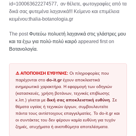
id=100063622274577, αν θέλετε, φωτογραφίες από τα
δικά σας φυτεμένα λαχανικά!!! Κείμενο και επιμέλεια
κειμένου:thalia-botanologia.gr
The post
Φυτεύω πολυετή λαχανικά στις γλάστρες μου
και τα έχω για πολύ-πολύ καιρό
appeared first on
Βοτανολογία
.
⚠️ ΑΠΟΠΟΙΗΣΗ ΕΥΘΥΝΗΣ:
Οι πληροφορίες που
παρέχονται στο
do-it.gr
έχουν αποκλειστικά
ενημερωτικό χαρακτήρα. Η εφαρμογή των οδηγιών
(κατασκευές, χρήση βοτάνων, τεχνικές επιβίωσης
κ.λπ.) γίνεται με
δική σας αποκλειστική ευθύνη
. Σε
θέματα υγείας ή τεχνικών έργων, συμβουλευτείτε
πάντα τους αντίστοιχους επαγγελματίες. Το do-it.gr και
οι συντάκτες του δεν φέρουν καμία ευθύνη για τυχόν
ζημιές, ατυχήματα ή ανεπιθύμητα αποτελέσματα.