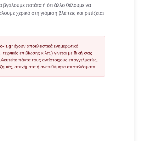
α βγάλουμε πατάτα ή ότι άλλο θέλουμε να
άλουμε χερικό στη γιόμιση βλέπεις και ριπίζεται
o-it.gr
έχουν αποκλειστικά ενημερωτικό
εχνικές επιβίωσης κ.λπ.) γίνεται με
δική σας
υλευτείτε πάντα τους αντίστοιχους επαγγελματίες.
όν ζημιές, ατυχήματα ή ανεπιθύμητα αποτελέσματα.