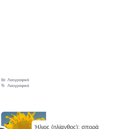
Κατηγορίες
Λαογραφικά
Ετικέτες
Λαογραφικά
Ήλιος (ηλίανθος): σπορά