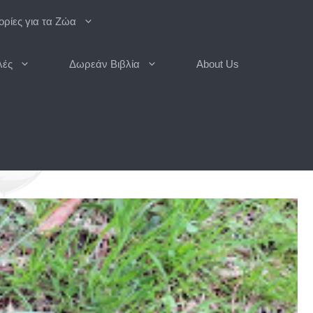
ρίες για τα Ζώα
λές
Δωρεάν Βιβλία
About Us