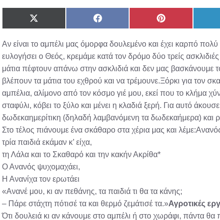
Share
Share
Share
on
on
on
X
Facebook
Pinterest
Αν είναι το αμπέλι μας όμορφα δουλεμένο και έχει καρπό πολύ
(Twitter)
ευλογήσει ο Θεός, κρεμάμε κατά τον δρόμο δύο τρείς ασκλιδιέ
μάτια πέφτουν απάνω στην ασκλιδιά και δεν μας βασκάνουμε το
βλέπουν τα μάτια του εχθρού και να τρέμουνε.Ξόρκι για τον σ
αμπέλια, αλίμονο από τον κόσμο γιέ μου, εκεί που το κλήμα χύνε
σταφύλι, κόβει το ξύλο και μένει η κλαδιά ξερή. Για αυτό άκου
δωδεκαημερίτικη (δηλαδή λαμβανόμενη τα δωδεκαήμερα) και ρ
Στο τέλος πιάνουμε ένα σκάθαρο στα χέρια μας και λέμε:Ανανό
τρία παιδιά εκάμαν κ’ είχα,
τη Λάλα και το Σκαθαρό και την κακήν Ακρίθα*
Ο Ανανός ψυχομαχάει,
Η Ανανίχα τον ερωτάει
«Ανανέ μου, κι αν πεθάνης, τα παιδιά τι θα τα κάνης;
– Πάρε στάχτη πότισέ τα και θερμό ζεμάτισέ τα.»
Αγροτικές εργ
Ότι δουλειά κι αν κάνουμε στο αμπέλι ή στο χωράφι, πάντα θα 