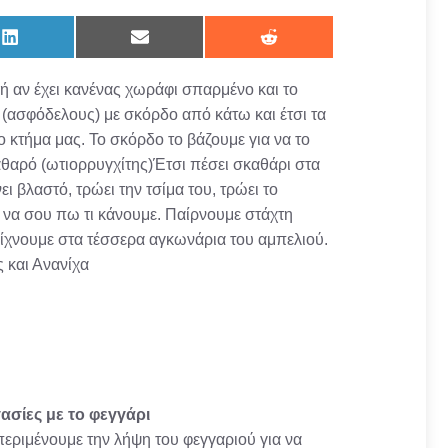
Share
Share
Share
on
on
on
LinkedIn
Email
Reddit
 ή αν έχει κανένας χωράφι σπαρμένο και το
ς (ασφόδελους) με σκόρδο από κάτω και έτσι τα
 κτήμα μας. Το σκόρδο το βάζουμε για να το
καθαρό (ωτιορρυγχίτης)Έτσι πέσει σκαθάρι στα
ι βλαστό, τρώει την τσίμα του, τρώει το
σε να σου πω τι κάνουμε. Παίρνουμε στάχτη
ίχνουμε στα τέσσερα αγκωνάρια του αμπελιού.
ς και Ανανίχα
ασίες με το φεγγάρι
περιμένουμε την λήψη του φεγγαριού για να