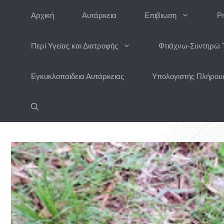
Μετάβαση
Αρχική
Αυτάρκεια
Επιβιωση
P
σε
περιεχόμενο
Περί Υγείας και Διατροφής
Φτιάχνω-Συντηρώ 
Εγκυκλοπαίδεια Αυτάρκειας
Υπολογιστής Πλήρους