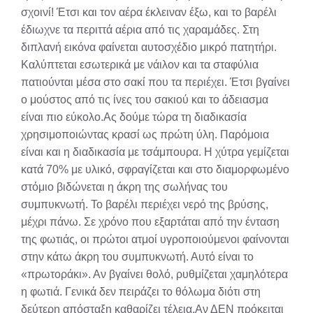
σχοινί! Έτσι και τον αέρα έκλειναν έξω, και το βαρέλι
έδιωχνε τα περιττά αέρια από τις χαραμάδες. Στη
διπλανή εικόνα φαίνεται αυτοσχέδιο μικρό πατητήρι.
Καλύπτεται εσωτερικά με νάιλον και τα σταφύλια
πατιούνται μέσα στο σακί που τα περιέχει. Έτσι βγαίνει
ο μούστος από τις ίνες του σακιού και το άδειασμα
είναι πιο εύκολο.Ας δούμε τώρα τη διαδικασία
χρησιμοποιώντας κρασί ως πρώτη ύλη. Παρόμοια
είναι και η διαδικασία με τσάμπουρα. Η χύτρα γεμίζεται
κατά 70% με υλικό, σφραγίζεται και στο διαμορφωμένο
στόμιο βιδώνεται η άκρη της σωλήνας του
συμπυκνωτή. Το βαρέλι περιέχει νερό της βρύσης,
μέχρι πάνω. Σε χρόνο που εξαρτάται από την ένταση
της φωτιάς, οι πρώτοι ατμοί υγροποιούμενοι φαίνονται
στην κάτω άκρη του συμπυκνωτή. Αυτό είναι το
«πρωτοράκι». Αν βγαίνει θολό, ρυθμίζεται χαμηλότερα
η φωτιά. Γενικά δεν πειράζει το θόλωμα διότι στη
δεύτερη απόσταξη καθαρίζει τέλεια.Αν ΔΕΝ πρόκειται