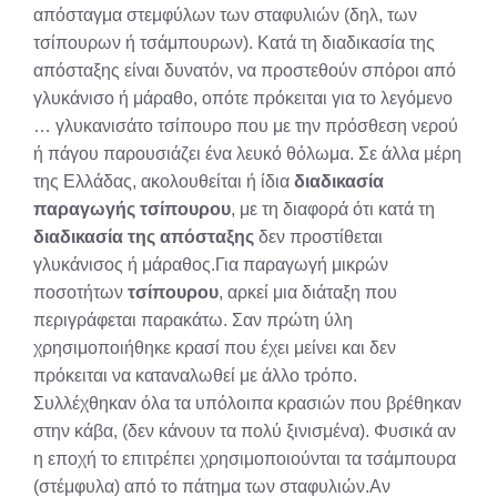
απόσταγμα στεμφύλων των σταφυλιών (δηλ, των
τσίπουρων ή τσάμπουρων). Κατά τη διαδικασία της
απόσταξης είναι δυνατόν, να προστεθούν σπόροι από
γλυκάνισο ή μάραθο, οπότε πρόκειται για το λεγόμενο
… γλυκανισάτο τσίπουρο που με την πρόσθεση νερού
ή πάγου παρουσιάζει ένα λευκό θόλωμα. Σε άλλα μέρη
της Ελλάδας, ακολουθείται ή ίδια
διαδικασία
παραγωγής τσίπουρου
, με τη διαφορά ότι κατά τη
διαδικασία της απόσταξης
δεν προστίθεται
γλυκάνισος ή μάραθος.Για παραγωγή μικρών
ποσοτήτων
τσίπουρου
, αρκεί μια διάταξη που
περιγράφεται παρακάτω. Σαν πρώτη ύλη
χρησιμοποιήθηκε κρασί που έχει μείνει και δεν
πρόκειται να καταναλωθεί με άλλο τρόπο.
Συλλέχθηκαν όλα τα υπόλοιπα κρασιών που βρέθηκαν
στην κάβα, (δεν κάνουν τα πολύ ξινισμένα). Φυσικά αν
η εποχή το επιτρέπει χρησιμοποιούνται τα τσάμπουρα
(στέμφυλα) από το πάτημα των σταφυλιών.Αν