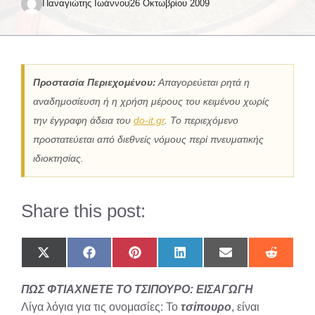
Παναγιώτης Ιωάννου
26 Οκτωβρίου 2009
Προστασία Περιεχομένου:
Απαγορεύεται ρητά η
αναδημοσίευση ή η χρήση μέρους του κειμένου χωρίς
την έγγραφη άδεια του
do-it.gr
. Το περιεχόμενο
προστατεύεται από διεθνείς νόμους περί πνευματικής
ιδιοκτησίας.
Share this post:
Share
Share
Share
Share
Share
Share
on
on
on
on
on
on
X
Facebook
Pinterest
LinkedIn
Email
Reddit
ΠΩΣ ΦΤΙΑΧΝΕΤΕ ΤΟ ΤΣΙΠΟΥΡΟ: ΕΙΣΑΓΩΓΗ
(Twitter)
Λίγα λόγια για τις ονομασίες: Το
τσίπουρο
, είναι