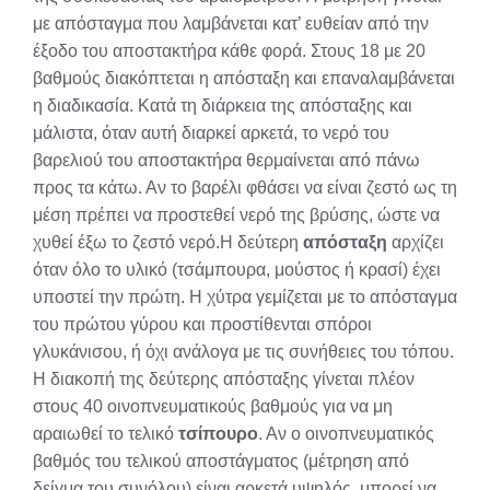
με απόσταγμα που λαμβάνεται κατ’ ευθείαν από την
έξοδο του αποστακτήρα κάθε φορά. Στους 18 με 20
βαθμούς διακόπτεται η απόσταξη και επαναλαμβάνεται
η διαδικασία. Κατά τη διάρκεια της απόσταξης και
μάλιστα, όταν αυτή διαρκεί αρκετά, το νερό του
βαρελιού του αποστακτήρα θερμαίνεται από πάνω
προς τα κάτω. Αν το βαρέλι φθάσει να είναι ζεστό ως τη
μέση πρέπει να προστεθεί νερό της βρύσης, ώστε να
χυθεί έξω το ζεστό νερό.Η δεύτερη
απόσταξη
αρχίζει
όταν όλο το υλικό (τσάμπουρα, μούστος ή κρασί) έχει
υποστεί την πρώτη. Η χύτρα γεμίζεται με το απόσταγμα
του πρώτου γύρου και προστίθενται σπόροι
γλυκάνισου, ή όχι ανάλογα με τις συνήθειες του τόπου.
Η διακοπή της δεύτερης απόσταξης γίνεται πλέον
στους 40 οινοπνευματικούς βαθμούς για να μη
αραιωθεί το τελικό
τσίπουρο
. Αν ο οινοπνευματικός
βαθμός του τελικού αποστάγματος (μέτρηση από
δείγμα του συνόλου) είναι αρκετά υψηλός, μπορεί να