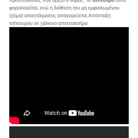
προϋποθέσεις που ορίζει ο νόμος. Το
τσίπουρο
αυτό
φορολογείται, ενώ η διάθεση του μη εμφιαλωμένου
(χύμα) αποστάγματος απαγορεύεται.Απόσταξη
τσίπουρου σε χάλκινο αποστακτήρα