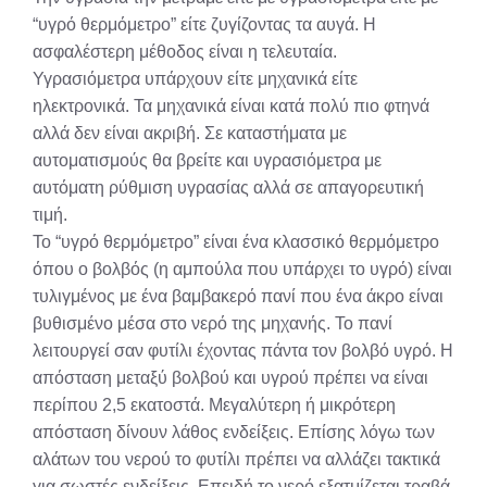
“υγρό θερμόμετρο” είτε ζυγίζοντας τα αυγά. Η
ασφαλέστερη μέθοδος είναι η τελευταία.
Υγρασιόμετρα υπάρχουν είτε μηχανικά είτε
ηλεκτρονικά. Τα μηχανικά είναι κατά πολύ πιο φτηνά
αλλά δεν είναι ακριβή. Σε καταστήματα με
αυτοματισμούς θα βρείτε και υγρασιόμετρα με
αυτόματη ρύθμιση υγρασίας αλλά σε απαγορευτική
τιμή.
Το “υγρό θερμόμετρο” είναι ένα κλασσικό θερμόμετρο
όπου ο βολβός (η αμπούλα που υπάρχει το υγρό) είναι
τυλιγμένος με ένα βαμβακερό πανί που ένα άκρο είναι
βυθισμένο μέσα στο νερό της μηχανής. Το πανί
λειτουργεί σαν φυτίλι έχοντας πάντα τον βολβό υγρό. Η
απόσταση μεταξύ βολβού και υγρού πρέπει να είναι
περίπου 2,5 εκατοστά. Μεγαλύτερη ή μικρότερη
απόσταση δίνουν λάθος ενδείξεις. Επίσης λόγω των
αλάτων του νερού το φυτίλι πρέπει να αλλάζει τακτικά
για σωστές ενδείξεις. Επειδή το νερό εξατμίζεται τραβά