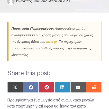
Παναγιώτης Ιωάννου
23 Απριλίου 2020
Προστασία Περιεχομένου:
Απαγορεύεται ρητά η
αναδημοσίευση ή η χρήση μέρους του κειμένου χωρίς
την έγγραφη άδεια του
do-it.gr
. Το περιεχόμενο
προστατεύεται από διεθνείς νόμους περί πνευματικής
ιδιοκτησίας.
Share this post:
Share
Share
Share
Share
Share
Share
on
on
on
on
on
on
X
Facebook
Pinterest
LinkedIn
Email
Reddit
Προμηθεύτηκα ένα ψυγείο από αναψυκτικά μεγάλο
(Twitter)
κατά προτίμηση γιατί αφου θα έκανα τον κόπο