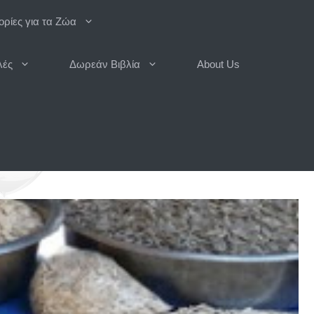
ρίες για τα Ζώα
λές
Δωρεάν Βιβλία
About Us