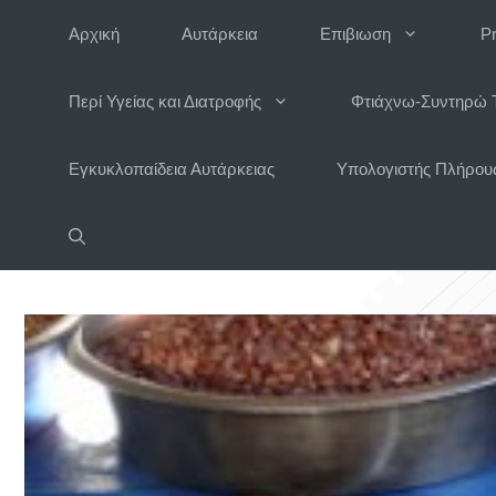
Μετάβαση
Αρχική
Αυτάρκεια
Επιβιωση
P
σε
περιεχόμενο
Περί Υγείας και Διατροφής
Φτιάχνω-Συντηρώ 
Εγκυκλοπαίδεια Αυτάρκειας
Υπολογιστής Πλήρους