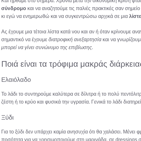
Και ήρθαμε στο σήμερα. Χρόνια μετά την οικονομική κρίση φτ
σύνδρομο
και να αναζητούμε τις παλιές πρακτικές σαν σημεί
κι εγώ να ενημερωθώ και να συγκεντρώσω αρχικά σε μια
λίστ
Ας έχουμε μια τέτοια λίστα κατά νου και αν ή όταν κρίνουμε α
σημαντικό να έχουμε
διατροφική ανεξαρτησία
και να γνωρίζουμ
μπορεί να γίνει συνώνυμο της επιβίωσης.
Ποιά είναι τα τρόφιμα μακράς διάρκεια
Ελαιόλαδο
Το λάδι το συντηρούμε καλύτερα σε δίλιτρα ή το πολύ πεντόλιτ
ζέστη ή το κρύο και φυσικά την υγρασία. Γενικά το λάδι διατηρε
Ξύδι
Για το ξύδι δεν υπάρχει καμία ανησυχία ότι θα χαλάσει. Μένει 
ποσότητα για να χρησιμοποιούμε στη μαρινάδα, σε dressings στ