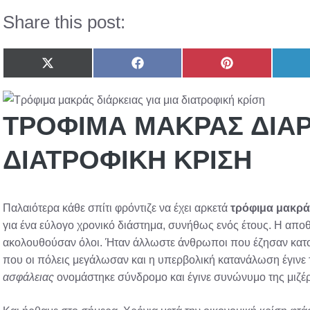
Share this post:
Share
Share
Share
on
on
on
X
Facebook
Pinterest
(Twitter)
ΤΡΌΦΙΜΑ ΜΑΚΡΆΣ ΔΙΆΡ
ΔΙΑΤΡΟΦΙΚΉ ΚΡΊΣΗ
Παλαιότερα κάθε σπίτι φρόντιζε να έχει αρκετά
τρόφιμα μακρά
για ένα εύλογο χρονικό διάστημα, συνήθως ενός έτους. Η απο
ακολουθούσαν όλοι. Ήταν άλλωστε άνθρωποι που έζησαν κατοχή
που οι πόλεις μεγάλωσαν και η υπερβολική κατανάλωση έγινε τ
ασφάλειας
ονομάστηκε σύνδρομο και έγινε συνώνυμο της μιζέρ