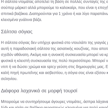
Η σάλτσα ντομάτας αποτελεί τη βάση σε πολλές συνταγές της ε
σούπερ μάρκετ αλλά μπορούμε το καλοκαίρι, που είναι η εποχή 
σπιτικά βαζάκια. Διατηρούνται για 1 χρόνο ή και λίγο παραπ
κλεισμένα γυάλινα βάζα.
Σάλτσα σόγιας
Η σάλτσα σόγιας δεν υπήρχε φυσικά στο ντουλάπι της γιαγιάς 
αυτή η παραδοσιακή σάλτσα της ασιατικής κουζίνας, που αποτελ
σχεδόν αθάνατη. Ακόμη και η ανοικτή συσκευασία μπορεί να κρ
φυσικά η κλειστή συσκευασία της πολύ περισσότερο. Μπορεί να
ντιπ ή να δώσει χρώμα και spicy γεύση στις δημιουργίες μας. 
καλή πηγή πρωτεΐνης και ασβεστίου, η σόγια σος είναι εξίσο
σεληνίου.
Διάφορα λαχανικά σε μορφή τουρσί
Μπορούμε να συντηρήσουμε άγουρες ντομάτες, άσπρα λάχανα, 
ξύδι και αλάτι σε βαζάκια αεροστεγώς κλεισμένα για πολύ καιρ