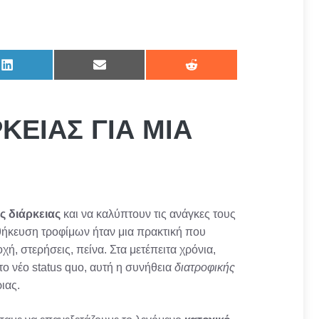
Share
Share
Share
on
on
on
LinkedIn
Email
Reddit
ΚΕΙΑΣ ΓΙΑ ΜΙΑ
ς διάρκειας
και να καλύπτουν τις ανάγκες τους
θήκευση τροφίμων ήταν μια πρακτική που
, στερήσεις, πείνα. Στα μετέπειτα χρόνια,
ο νέο status quo, αυτή η συνήθεια
διατροφικής
ιας.