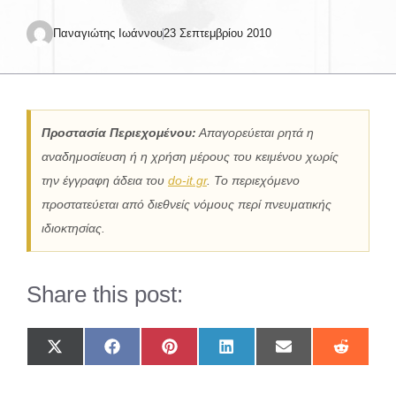
Παναγιώτης Ιωάννου
23 Σεπτεμβρίου 2010
Προστασία Περιεχομένου:
Απαγορεύεται ρητά η
αναδημοσίευση ή η χρήση μέρους του κειμένου χωρίς
την έγγραφη άδεια του
do-it.gr
. Το περιεχόμενο
προστατεύεται από διεθνείς νόμους περί πνευματικής
ιδιοκτησίας.
Share this post:
Share
Share
Share
Share
Share
Share
on
on
on
on
on
on
X
Facebook
Pinterest
LinkedIn
Email
Reddit
(Twitter)