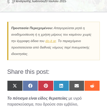
Παναγιώτης Ιωάννου
20 Ιουλίου 2015
Προστασία Περιεχομένου:
Απαγορεύεται ρητά η
αναδημοσίευση ή η χρήση μέρους του κειμένου χωρίς
την έγγραφη άδεια του
do-it.gr
. Το περιεχόμενο
προστατεύεται από διεθνείς νόμους περί πνευματικής
ιδιοκτησίας.
Share this post:
Share
Share
Share
Share
Share
Share
on
on
on
on
on
on
X
Facebook
Pinterest
LinkedIn
Email
Reddit
Το πότισμα είναι είδος θεραπείας
με υγρό
(Twitter)
παρασκεύασμα, που δρούσε σαν εμβόλιο,