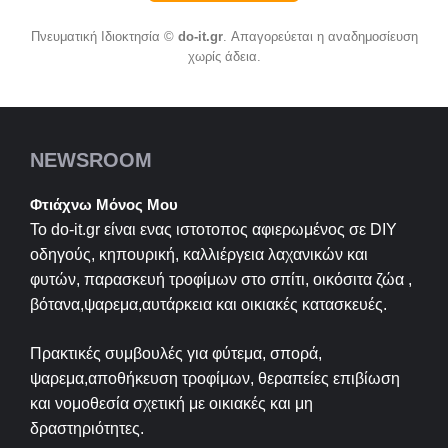
Πνευματική Ιδιοκτησία ©
do-it.gr
. Απαγορεύεται η αναδημοσίευση
χωρίς άδεια.
NEWSROOM
Φτιάχνω Μόνος Μου
Το do-it.gr είναι ενας ιστοτοπος αφιερωμένος σε
DIY
οδηγούς, κηπουρική, καλλιέργεια λαχανικών και
φυτών, παρασκευή τροφίμων στο σπίτι, οικόσιτα ζώα ,
βότανα,ψαρεμα,αυτάρκεια και οικιακές κατασκευές.
Πρακτικές συμβουλές για φύτεμα, σπορά,
ψαρεμα,αποθήκευση τροφίμων, θεραπείες επιβίωση
και νομοθεσία σχετική με οικιακές και μη
δραστηριότητες.