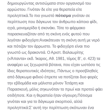
δημιουργώντας αντισώματα στον οργανισμό του
αρρώστου. Γινόταν δε είτε για θεραπεία είτε
προληπτικά.Το πιο γνωστό
πότισμα
γινόταν σε
περίπτωση που δάγκωνε τον άνθρωπο κάποιο φίδι,
οχιά, μονομερίδα ή σκονάκι. Τότε το φάρμακο
παρασκευαζόταν από τη σκόνη ενός φυτού που
λεγόταν φιδοχόρτι:Ανακάτευαν τη σκόνη αυτή με νερό
και πότιζαν τον άρρωστο. Το φιδοχόρτι είναι πιο
γνωστό ως δρακοντιά. Ο Αριστ. Βαλαωρίτης
(«Άπαντα» εκδ. Ίκαρος, Αθ. 1981, τόμος Β’, σ. 423) τα
αναφέρει ως ξεχωριστά βότανα, που είχαν ωστόσο τις
ίδιες θεραπευτικές ιδιότητες. Πάντως ο προσβληθείς
από δάγκωμα φιδιού έπρεπε να ποτίζεται δυο φορές
την εβδομάδα και μάλιστα μόνον Τετάρτη και
Παρασκευή, μόλις σηκωνόταν το πρωί και προτού φάει
οτιδήποτε. Και η θεραπεία ήταν σίγουρη.Πότισμα
γινόταν και για το δάγκωμα σκορπιού, αλλά
προληπτικά:Σ’ αυτή την περίπτωση σκότωναν ένα