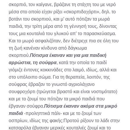
σκορπιό, τον καίγανε, βράζανε τη στάχτη του με νερό
μέσα στο οποίο είχαν ρίξει «σκορπιδοχόρτι», δηλ. το
βοτάνι του σκορπιού, και μ’ αυτό πότιζαν τα μωρά
παιδιά, την τρίτη μέρα από τη γέννησή τους, δίνοντας
τους μια κουταλιά του γλυκού απ’ το παρασκεύασμα.
Και το μωρό ασφαλιζόταν, δεν διέτρεχε πια σε όλη του
τη ζωή κανέναν κίνδυνο από δάγκωμα
σκορπιού.
Πότισμα έκαναν και για μια παιδική
αρρώστια, τη σούφρα
, κατά την οποία το παιδί
γιόμιζε έντονες κοκκινάδες στο λαιμό, ιδίως, αλλά και
στο υπόλοιπο σώμα. Για τη θεραπεία, λοιπόν, της
σούφρας έβραζαν το γνωστό αγριολάχανο
σουφροχόρτι (τρώγεται βραστό και είναι νοστιμότατο)
και με το ζουμί του πότιζαν τα μικρό παιδιά που
έβγαναν σούφρα.
Πότισμα έκαναν ακόμα στα μικρό
παιδιά
-προληπτικά πάλι- και με το ζουμί των
οσπρίων, ιδίως της φακής:Προτού ρίξουν το λάδι στην
κατσαρόλα έβγαναν μερικές κουταλιές ζουμί και το