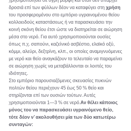
χρησιμοποιηθεί σε υγρή μορφή και όταν δεν υπάρχει
δροσιά επί των φύλλων δέον να καταφύγει στη
χρήση
του προσφερομένου στο εμπόριο υγραινομένου θείου
κολλοειδούς καταστάσεως ή να παρασκευάσει την
κοινή σκόνη θείου έτσι ώστε να διατηρείται σε αιώρηση
μέσα στο νερό. Για αυτό χρησιμοποιούνται ουσίες
όπως π.χ. σαπούνι, καζείνικό ασβέστιο, ελαϊκό οξύ,
κόμμι, αλεύρι, δεξτρίνη, κλπ., οι οποίες αναμιγνυόμενες
με νερό και θείο αναγκάζουν το τελευταίο να παραμείνει
σε αιώρηση χωρίς να μεταβάλλονται οι λοιπές του
ιδιότητες.
Στο εμπόριο παρουσιαζόμενες σκευασίες πυκνών
πολτών θείου περιέχουν 45 έως 50 % θείο και
στηρίζονται επί των ουσιών τούτων. Αυτές
χρησιμοποιούνται 1—3 % σε νερό.
Αν θέλει κάποιος
μόνος του να παρασκευάσει υγραινόμενο θείο,
τότε δέον ν’ ακολουθήσει μία των δύο κατωτέρω
συνταγών: