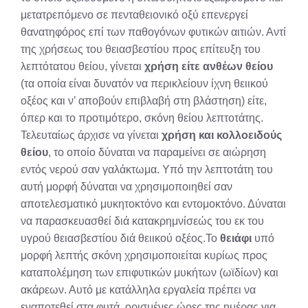
μετατρεπόμενο σε πενταθειονικό οξύ επενεργεί
θανατηφόρος επί των παθογόνων φυτικών αιτιών. Αντί
της χρήσεως του θειασβεστίου προς επίτευξη του
λεπτότατου θείου, γίνεται
χρήση είτε ανθέων θείου
(τα οποία είναι δυνατόν να περικλείουν ίχνη θειικού
οξέος και ν’ αποβούν επιβλαβή στη βλάστηση) είτε,
όπερ και το προτιμότερο, σκόνη θείου λεπτοτάτης.
Τελευταίως άρχισε να γίνεται
χρήση και κολλοειδούς
θείου
, το οποίο δύναται να παραμείνει σε αιώρηση
εντός νερού σαν γαλάκτωμα. Υπό την λεπτοτάτη του
αυτή μορφή δύναται να χρησιμοποιηθεί σαν
αποτελεσματικό μυκητοκτόνο και εντομοκτόνο. Δύναται
να παρασκευασθεί διά κατακρημνίσεώς του εκ του
υγρού θειασβεστίου διά θειικού οξέος.Το
θειάφι
υπό
μορφή λεπτής σκόνη χρησιμοποιείται κυρίως προς
καταπολέμηση των επιφυτικών μυκήτων (ωϊδίων) και
ακάρεων. Αυτό με κατάλληλα εργαλεία πρέπει να
εναποτεθεί στα φυτά, ορισμένες ώρες της ημέρας για