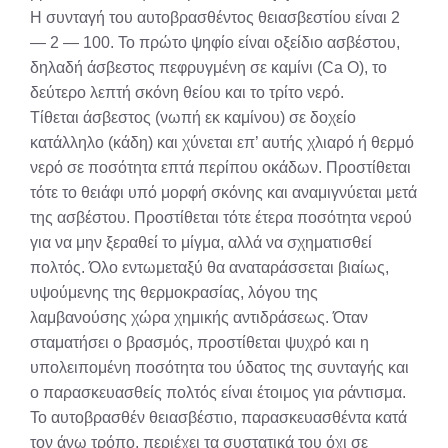
Η συνταγή του αυτοβρασθέντος θειασβεστίου είναι 2
— 2 — 100. Το πρώτο ψηφίο είναι οξείδιο ασβέστου,
δηλαδή άσβεστος πεφρυγμένη σε καμίνι (Ca Ο), το
δεύτερο λεπτή σκόνη θείου και το τρίτο νερό.
Τίθεται άσβεστος (νωπή εκ καμίνου) σε δοχείο
κατάλληλο (κάδη) και χύνεται επ’ αυτής χλιαρό ή θερμό
νερό σε ποσότητα επτά περίπου οκάδων. Προστίθεται
τότε το θειάφι υπό μορφή σκόνης και αναμιγνύεται μετά
της ασβέστου. Προστίθεται τότε έτερα ποσότητα νερού
για να μην ξεραθεί το μίγμα, αλλά να σχηματισθεί
πολτός. Όλο εντωμεταξύ θα αναταράσσεται βιαίως,
υψούμενης της θερμοκρασίας, λόγου της
λαμβανούσης χώρα χημικής αντιδράσεως. Όταν
σταματήσει ο βρασμός, προστίθεται ψυχρό και η
υπολειπομένη ποσότητα του ύδατος της συνταγής και
ο παρασκευασθείς πολτός είναι έτοιμος για ράντισμα.
Το αυτοβρασθέν θειασβέστιο, παρασκευασθέντα κατά
τον άνω τρόπο, περιέχει τα συστατικά του όχι σε