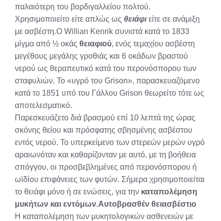
παλαιότερη του βορδιγαλλείου πολτού.
Χρησιμοποιείτο είτε απλώς ως
θειάφι
είτε σε ανάμιξη
με ασβέστη.Ο Willian Kenrik συνιστά κατά το 1833
μίγμα από ½ οκάς
θειαφιού
, ενός τεμαχίου ασβέστη
μεγέθους μεγάλης γροθιάς και 6 οκάδων βραστού
νερού ως θεραπευτικό κατά του περονόσπορου των
σταφυλιών. Το «υγρό του Grison», παρασκευαζόμενο
κατά το 1851 υπό του Γάλλου Grison θεωρείτο τότε ως
αποτελεσματικό.
Παρεσκευάζετο διά βρασμού επί 10 λεπτά της ώρας
σκόνης θείου και πρόσφατης σβησμένης ασβέστου
εντός νερού. Το υπερκείμενο των στερεών μερών υγρό
αραιωνόταν και καθαρίζονταν με αυτό, με τη βοήθεια
σπόγγου, οι προσβεβλημένες από περονόσπορου ή
ωϊδίου επιφάνειες των φυτών. Σήμερα χρησιμοποιείται
το θειάφι μόνο ή σε ενώσεις, για την
καταπολέμηση
μυκήτων και εντόμων
.
Αυτοβρασθέν θειασβέστιο
Η καταπολέμηση των μυκητολογικών ασθενειών με