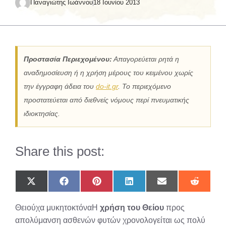
Παναγιώτης Ιωάννου
18 Ιουνίου 2013
Προστασία Περιεχομένου:
Απαγορεύεται ρητά η
αναδημοσίευση ή η χρήση μέρους του κειμένου χωρίς
την έγγραφη άδεια του
do-it.gr
. Το περιεχόμενο
προστατεύεται από διεθνείς νόμους περί πνευματικής
ιδιοκτησίας.
Share this post:
Share
Share
Share
Share
Share
Share
on
on
on
on
on
on
X
Facebook
Pinterest
LinkedIn
Email
Reddit
Θειούχα μυκητοκτόναΗ
χρήση του Θείου
προς
(Twitter)
απολύμανση ασθενών φυτών χρονολογείται ως πολύ