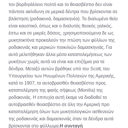
τον βορδιγάλλειο πολτό και το θειασβέστιο δεν είναι
πάντοτε ακίνδυνη σε μερικά δέντρα που βρίσκονται σε
βλάστηση (ροδακινιά, δαμασκηνέα). Το διαλυμένο θείο
είναι καυστικό, όπως και ο διαλυτός θειικός χαλκός,
έστω και σε μικρές δόσεις, χρησιμοποιούμενα δε ως
μυκητοκτόνα προκαλούν την πτώση των φύλλων της
ροδακινιάς και μερικών ποικιλιών δαμασκηνιάς. Για
αυτό μελετήθηκαν άλλα μέσα καταπολεμήσεως των
μυκήτων χωρίς αυτά να είναι και επιζήμια για τα
δένδρα. Μεταξύ αυτών βρέθηκε υπό του Scott, του
Υπουργείου των Ηνωμένων Πολιτειών της Αμερικής,
κατά το 1907, το αυτοβρασθέν θειασβέστιο προς
καταπολέμηση της φαιής σήψεως (Monilia) της
ροδακινιάς. Η επιτυχία αυτή έκαμε να διαδοθεί το
αυτοβρασθέν θειασβέστιο σε όλη την Αμερική προ
καταπολέμηση όλων των μυκητολογικών ασθενειών
της ροδακινιάς και δαμασκινιάς όταν τα δένδρα αυτά
βρίσκονται στο φύλλωμα.
Η συνταγή