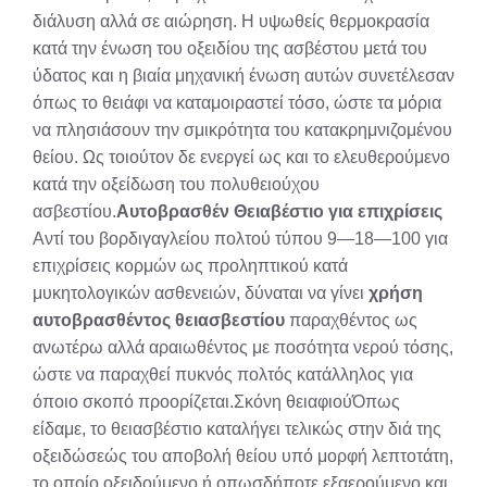
διάλυση αλλά σε αιώρηση. Η υψωθείς θερμοκρασία
κατά την ένωση του οξειδίου της ασβέστου μετά του
ύδατος και η βιαία μηχανική ένωση αυτών συνετέλεσαν
όπως το θειάφι να καταμοιραστεί τόσο, ώστε τα μόρια
να πλησιάσουν την σμικρότητα του κατακρημνιζομένου
θείου. Ως τοιούτον δε ενεργεί ως και το ελευθερούμενο
κατά την οξείδωση του πολυθειούχου
ασβεστίου.
Αυτοβρασθέν Θειαβέστιο για επιχρίσεις
Αντί του βορδιγαγλείου πολτού τύπου 9—18—100 για
επιχρίσεις κορμών ως προληπτικού κατά
μυκητολογικών ασθενειών, δύναται να γίνει
χρήση
αυτοβρασθέντος θειασβεστίου
παραχθέντος ως
ανωτέρω αλλά αραιωθέντος με ποσότητα νερού τόσης,
ώστε να παραχθεί πυκνός πολτός κατάλληλος για
όποιο σκοπό προορίζεται.Σκόνη θειαφιούΌπως
είδαμε, το θειασβέστιο καταλήγει τελικώς στην διά της
οξειδώσεώς του αποβολή θείου υπό μορφή λεπτοτάτη,
το οποίο οξειδούμενο ή οπωσδήποτε εξαερούμενο και