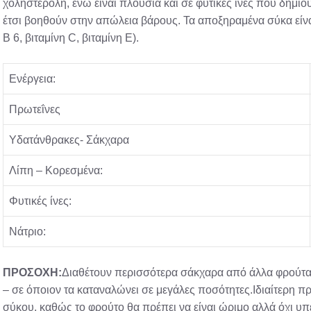
χοληστερόλη, ενώ είναι πλούσια και σε φυτικές ίνες που δημιο
έτσι βοηθούν στην απώλεια βάρους. Τα αποξηραμένα σύκα είναι
Β 6, βιταμίνη C, βιταμίνη E).
Ενέργεια:
Πρωτεΐνες
Υδατάνθρακες- Σάκχαρα
Λίπη – Kορεσμένα:
Φυτικές ίνες:
Νάτριο:
ΠΡΟΣΟΧΗ:
Διαθέτουν περισσότερα σάκχαρα από άλλα φρούτα, 
– σε όποιον τα καταναλώνει σε μεγάλες ποσότητες.Ιδιαίτερη πρ
σύκου, καθώς το φρούτο θα πρέπει να είναι ώριμο αλλά όχι υπε