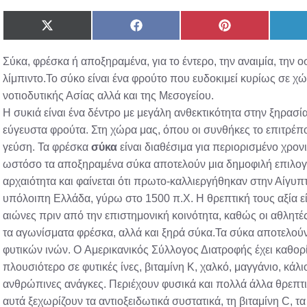
Share
Share
Share
on
on
on
X
Facebook
Pinterest
Σύκα, φρέσκα ή αποξηραμένα, για το έντερο, την αναιμία, την 
(Twitter)
λίμπιντο.Το σύκο είναι ένα φρούτο που ευδοκιμεί κυρίως σε χ
νοτιοδυτικής Ασίας αλλά και της Μεσογείου.
Η συκιά είναι ένα δέντρο με μεγάλη ανθεκτικότητα στην ξηρασία
εύγευστα φρούτα. Στη χώρα μας, όπου οι συνθήκες το επιτρέπ
γεύση. Τα φρέσκα
σύκα
είναι διαθέσιμα για περιορισμένο χρον
ωστόσο τα αποξηραμένα σύκα αποτελούν μια δημοφιλή επιλογή
αρχαιότητα και φαίνεται ότι πρωτο-καλλιεργήθηκαν στην Αίγυ
υπόλοιπη Ελλάδα, γύρω στο 1500 π.Χ. H θρεπτική τους αξία ε
αιώνες πριν από την επιστημονική κοινότητα, καθώς οι αθλ
τα αγωνίσματα φρέσκα, αλλά και ξηρά σύκα.Τα σύκα αποτελούν
φυτικών ινών. O Αμερικανικός Σύλλογος Διατροφής έχει καθορί
πλουσιότερο σε φυτικές ίνες, βιταμίνη Κ, χαλκό, μαγγάνιο, κάλι
ανθρώπινες ανάγκες. Περιέχουν φυσικά και πολλά άλλα θρεπτι
αυτά ξεχωρίζουν τα αντιoξειδωτικά συστατικά, τη βιταμίνη C, 