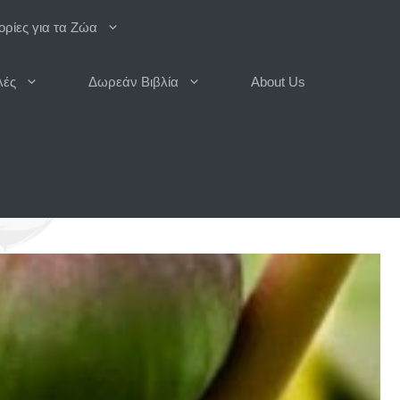
ρίες για τα Ζώα
λές
Δωρεάν Βιβλία
About Us