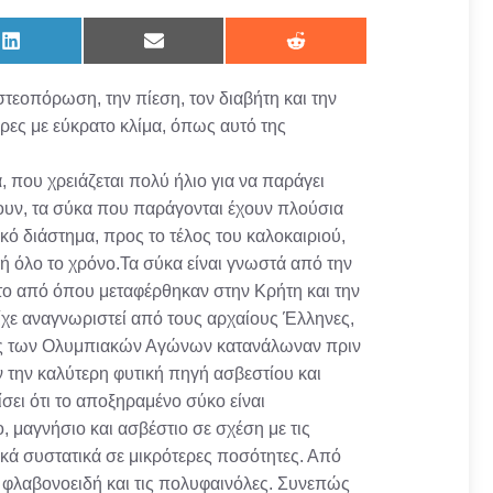
Share
Share
Share
on
on
on
LinkedIn
Email
Reddit
οστεοπόρωση, την πίεση, τον διαβήτη και την
ώρες με εύκρατο κλίμα, όπως αυτό της
, που χρειάζεται πολύ ήλιο για να παράγει
ουν, τα σύκα που παράγονται έχουν πλούσια
ικό διάστημα, προς το τέλος του καλοκαιριού,
 όλο το χρόνο.Τα σύκα είναι γνωστά από την
πτο από όπου μεταφέρθηκαν στην Κρήτη και την
ίχε αναγνωριστεί από τους αρχαίους Έλληνες,
ητές των Ολυμπιακών Αγώνων κατανάλωναν πριν
 την καλύτερη φυτική πηγή ασβεστίου και
σει ότι το αποξηραμένο σύκο είναι
ο, μαγνήσιο και ασβέστιο σε σχέση με τις
κά συστατικά σε μικρότερες ποσότητες. Από
τα φλαβονοειδή και τις πολυφαινόλες. Συνεπώς