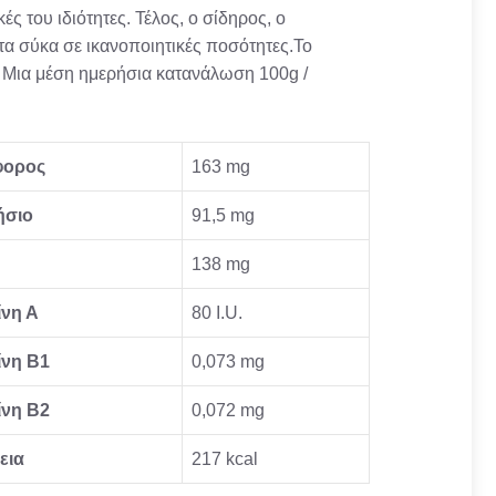
κές του ιδιότητες. Τέλος, ο σίδηρος, ο
α σύκα σε ικανοποιητικές ποσότητες.Το
. Μια μέση ημερήσια κατανάλωση 100g /
ορος
163 mg
ήσιο
91,5 mg
138 mg
ίνη Α
80 I.U.
ίνη Β1
0,073 mg
ίνη Β2
0,072 mg
εια
217 kcal