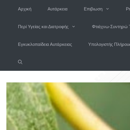
Μετάβαση
Αρχική
Αυτάρκεια
Επιβιωση
P
σε
περιεχόμενο
Περί Υγείας και Διατροφής
Φτιάχνω-Συντηρώ 
Εγκυκλοπαίδεια Αυτάρκειας
Υπολογιστής Πλήρους