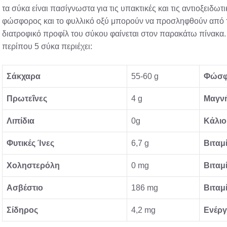
τα σύκα είναι πασίγνωστα για τις υπακτικές και τις αντιοξειδωτι
φώσφορος και το φυλλικό οξύ μπορούν να προσληφθούν από τ
διατροφικό προφίλ του σύκου φαίνεται στον παρακάτω πίνακα
περίπου 5 σύκα περιέχει:
Σάκχαρα
55-60 g
Φώσφ
Πρωτεΐνες
4 g
Μαγν
Λιπίδια
0g
Κάλιο
Φυτικές Ίνες
6,7 g
Βιταμ
Χοληστερόλη
0 mg
Βιταμ
Ασβέστιο
186 mg
Βιταμ
Σίδηρος
4,2 mg
Ενέργ