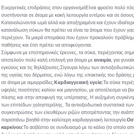
Ευεργετικές επιδράσεις στον οργανισμόΕίναι φρούτο πολύ πλούσ
συστήνονται σε άτομα με κακή λειτουργία εντέρου και σε όσο
Καταναλώνονται ωμά αλλά και αποξηραμένα και έχουν ιδιαίτερα
κατανάλωση σύκων θα πρέπει να είναι τα άτομα που έχουν γα
περιέχουν. Τα μικρά σποράκια που έχουν προκαλούν πρόβλημα 
παθήσεις και έτσι πρέπει να αποφεύγονται.
Σύμφωνα με επιστημονικές έρευνες, τα σύκα, περιέχοντας σημα
αποτελούν πολύ καλή επιλογή για άτομα με
αναιμία,
για γυναίκ
εγκύους και τις θηλάζουσες.Σίγουρα λόγω των αντιοξειδωτικώ
της υγείας του δέρματος, ενώ λόγω της υπακτικής του δράσης 
σε άτομα με αιμορροΐδες.
Καρδιαγγειακή υγεία:
Τα σύκα περιέ
υψηλές ποσότητες καλίου και μαγνησίου, με αποτέλεσμα να βο
πίεσης και στην αποφυγή της υπέρτασης. Η αυξημένη συγκέντ
των επιπέδων χοληστερόλης. Τα αντιοξειδωτικά συστατικά των 
συγκεντρώσεις των ελευθέρων ριζών αποτρέποντας την ανάπ
παραπάνω βοηθά στην καλύτερη καρδιαγγειακή λειτουργία.
Οσ
καρκίνου:
Το ασβέστιο σε συνδυασμό με το κάλιο (το οποίο α