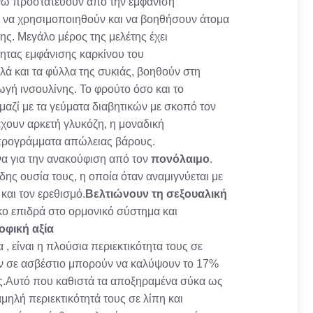
ενώ προστατεύουν από την εμφάνιση
ν να χρησιμοποιηθούν και να βοηθήσουν άτομα
ης. Μεγάλο μέρος της μελέτης έχει
τητας εμφάνισης καρκίνου του
λά και τα φύλλα της συκιάς, βοηθούν στη
ή ινσουλίνης. Το φρούτο όσο και το
μαζί με τα γεύματα διαβητικών με σκοπό τον
χουν αρκετή γλυκόζη, η μοναδική
ε προγράμματα απώλειας βάρους.
να για την ανακούφιση από τον
πονόλαιμο
.
δης ουσία τους, η οποία όταν αναμιγνύεται με
 και τον ερεθισμό.
Βελτιώνουν τη σεξουαλική
ο επιδρά στο ορμονικό σύστημα και
φική αξία
, είναι η πλούσια περιεκτικότητα τους σε
ων σε ασβέστιο μπορούν να καλύψουν το 17%
ς.Αυτό που καθιστά τα αποξηραμένα σύκα ως
αμηλή περιεκτικότητά τους σε λίπη και