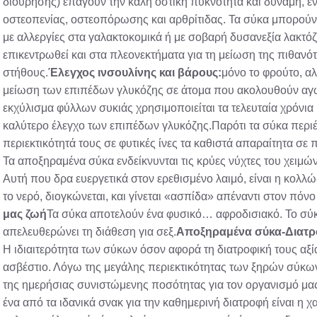
διούρησης) επάγουν την καλή οστική πυκνότητα και δύναμη, 
οστεοπενίας, οστεοπόρωσης και αρθρίτιδας. Τα σύκα μπορού
με αλλεργίες στα γαλακτοκομικά ή με σοβαρή δυσανεξία λακτόζ
επικεντρωθεί και στα πλεονεκτήματα για τη μείωση της πιθανό
στήθους.
Έλεγχος ινσουλίνης και βάρους:
μόνο το φρούτο, αλ
μείωση των επιπέδων γλυκόζης σε άτομα που ακολουθούν αγωγ
εκχύλισμα φύλλων συκιάς χρησιμοποιείται τα τελευταία χρόνια 
καλύτερο έλεγχο των επιπέδων γλυκόζης.Παρότι τα σύκα περιέ
περιεκτικότητά τους σε φυτικές ίνες τα καθιστά απαραίτητα σ
Τα αποξηραμένα σύκα ενδείκνυνται τις κρύες νύχτες του χειμώ
Αυτή που δρα ευεργετικά στον ερεθισμένο λαιμό, είναι η κολλώ
το νερό, διογκώνεται, και γίνεται «ασπίδα» απέναντι στον πόνο
μας ζωή
Τα σύκα αποτελούν ένα φυσικό… αφροδισιακό. Το σύκ
απελευθερώνει τη διάθεση για σεξ.
Αποξηραμένα σύκα-Διατρο
Η ιδιαιτερότητα των σύκων όσον αφορά τη διατροφική τους αξία 
ασβέστιο. Λόγω της μεγάλης περιεκτικότητας των ξηρών σύκ
της ημερήσιας συνιστώμενης ποσότητας για τον οργανισμό μα
ένα από τα ιδανικά σνακ για την καθημερινή διατροφή είναι η χ