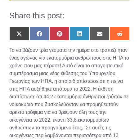
Share this post:
Share
Share
Share
Share
Share
Share
on
on
on
on
on
on
X
Facebook
Pinterest
LinkedIn
Email
Reddit
Το να βάζουν τρία γεύματα την ημέρα στο τραπέζι ήταν
(Twitter)
ένας αγώνας για εκατομμύρια ανθρώπους στις ΗΠΑ το
χρόνο που μας πέρασε! Αυτό είναι το απογοητευτικό
συμπέρασμα μιας νέας έκθεσης του Υπουργείου
Γεωργίας των ΗΠΑ, η οποία διαπίστωσε ότι η πείνα
στις ΗΠΑ αυξήθηκε απότομα το 2022. Η έκθεση
διαπίστωσε ότι 44,2 εκατομμύρια άνθρωποι ζούσαν σε
νοικοκυριά που δυσκολεύονταν να προμηθευτούν
αρκετά τρόφιμα για να θρέψουν όλη τους την
οικογένεια το 2022, έναντι 33,8 εκατομμυρίων
ανθρώπων το προηγούμενο έτος. Σε αυτές τις
οικογένειες περιλαμβάνονται περισσότερα από 13