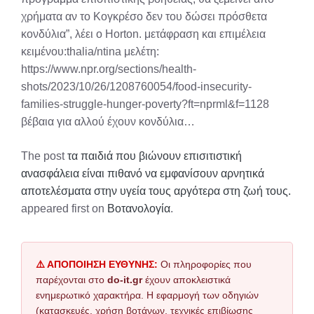
χρήματα αν το Κογκρέσο δεν του δώσει πρόσθετα
κονδύλια”, λέει ο Horton. μετάφραση και επιμέλεια
κειμένου:thalia/ntina μελέτη:
https://www.npr.org/sections/health-
shots/2023/10/26/1208760054/food-insecurity-
families-struggle-hunger-poverty?ft=nprml&f=1128
βέβαια για αλλού έχουν κονδύλια…
The post
τα παιδιά που βιώνουν επισιτιστική
ανασφάλεια είναι πιθανό να εμφανίσουν αρνητικά
αποτελέσματα στην υγεία τους αργότερα στη ζωή τους.
appeared first on
Βοτανολογία
.
⚠️ ΑΠΟΠΟΙΗΣΗ ΕΥΘΥΝΗΣ:
Οι πληροφορίες που
παρέχονται στο
do-it.gr
έχουν αποκλειστικά
ενημερωτικό χαρακτήρα. Η εφαρμογή των οδηγιών
(κατασκευές, χρήση βοτάνων, τεχνικές επιβίωσης