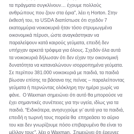
τα πράγματα συγκλίνουν… έχουμε πολλούς
ανθρώπους που ζουν στα όρια”, λέει η Horton. Στην
έκθεσή του, το USDA διαπίστωσε ότι σχεδόν 7
εκατομμύρια νοικοκυριά ήταν τόσο στρυμωγμένα
οικονομικά πέρυσι, ώστε αναγκάστηκαν να
παραλείψουν κατά καιρούς γεύματα, επειδή δεν
υπήρχαν αρκετά τρόφιμα για όλους. Σχεδόν όλα αυτά
τα νοικοκυριά δήλωσαν ότι δεν είχαν την οικονομική
δυνατότητα να καταναλώνουν ισορροπημένα γεύματα.
Σε περίπου 381.000 νοικοκυριά με παιδιά, τα παιδιά
βίωσαν επίσης τα βάσανα της πείνας – παραλείποντας
γεύματα ή περνώντας ολόκληρη την ημέρα χωρίς να
φάνε. Ο Waxman σημειώνει ότι αυτό θα μπορούσε να
έχει σημαντικές συνέπειες για την υγεία, ιδίως για τα
παιδιά. “Ειδικότερα, ανησυχούμε γι’ αυτά για τα παιδιά,
επειδή η τωρινή τους πορεία θα επηρεάσει το αύριο
του και δεν γνωρίζουμε πόσο επιβαρυμένο θα είναι το
μέλλον τους”, λέει ο Waxman. Σημειώνει ότι έρευνες