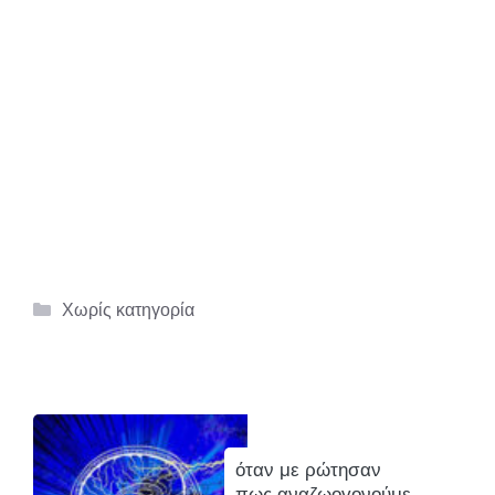
Κατηγορίες
Χωρίς κατηγορία
όταν με ρώτησαν
πως αναζωoγονούμε