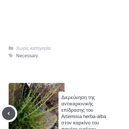
Κατηγορίες
Χωρίς κατηγορία
Ετικέτες
Necessary
Διερεύνηση της
αντικαρκινικής
επίδρασης του
Artemisia herba‐alba
στον καρκίνο του