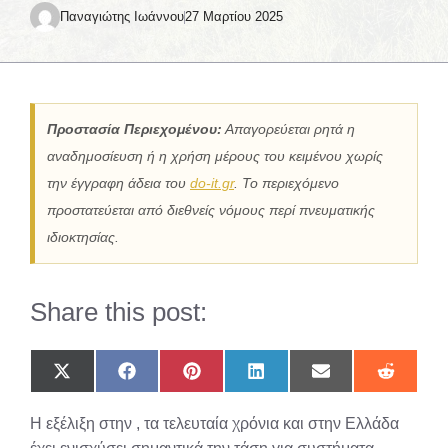
Παναγιώτης Ιωάννου
27 Μαρτίου 2025
Προστασία Περιεχομένου:
Απαγορεύεται ρητά η
αναδημοσίευση ή η χρήση μέρους του κειμένου χωρίς
την έγγραφη άδεια του
do-it.gr
. Το περιεχόμενο
προστατεύεται από διεθνείς νόμους περί πνευματικής
ιδιοκτησίας.
Share this post:
Share
Share
Share
Share
Share
Share
on
on
on
on
on
on
X
Facebook
Pinterest
LinkedIn
Email
Reddit
Η εξέλιξη στην , τα τελευταία χρόνια και στην Ελλάδα
(Twitter)