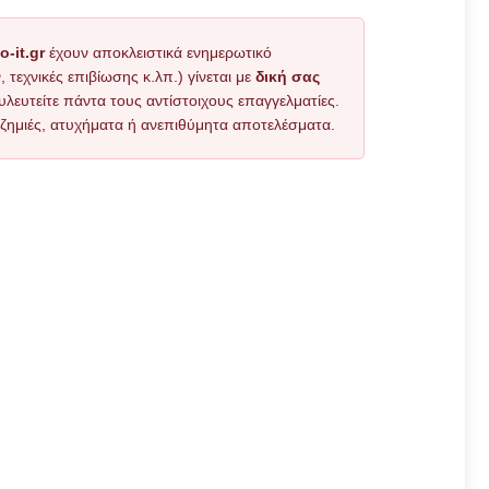
o-it.gr
έχουν αποκλειστικά ενημερωτικό
εχνικές επιβίωσης κ.λπ.) γίνεται με
δική σας
υλευτείτε πάντα τους αντίστοιχους επαγγελματίες.
όν ζημιές, ατυχήματα ή ανεπιθύμητα αποτελέσματα.