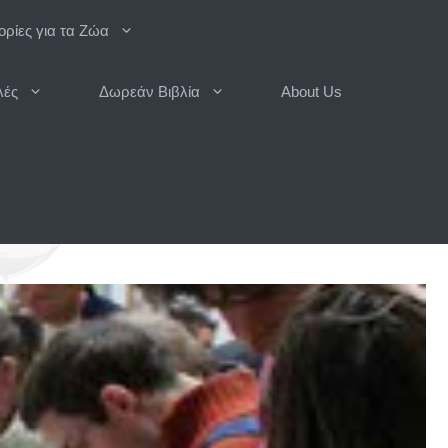
ρίες για τα Ζώα
λές
Δωρεάν Βιβλία
About Us