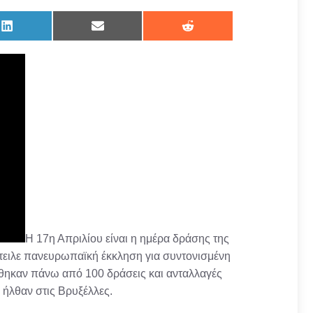
Share
Share
Share
on
on
on
LinkedIn
Email
Reddit
Η 17η Απριλίου είναι η ημέρα δράσης της
στειλε πανευρωπαϊκή έκκληση για συντονισμένη
ώθηκαν πάνω από 100 δράσεις και ανταλλαγές
ήλθαν στις Βρυξέλλες.