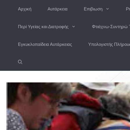
Μετάβαση
Αρχική
Αυτάρκεια
Επιβιωση
P
σε
περιεχόμενο
Περί Υγείας και Διατροφής
Φτιάχνω-Συντηρώ 
Εγκυκλοπαίδεια Αυτάρκειας
Υπολογιστής Πλήρους