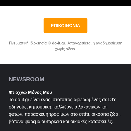
ΕΠΙΚΟΙΝΩΝΙΑ
Πνευματική Ιδιοκτησία ©
do-it.gr
. Απαγορεύεται η αναδημοσίευση
χωρίς άδεια.
NEWSROOM
Φτιάχνω Μόνος Μου
Το do-it.gr είναι ενας ιστοτοπος αφιερωμένος σε
DIY
οδηγούς, κηπουρική, καλλιέργεια λαχανικών και
φυτών, παρασκευή τροφίμων στο σπίτι, οικόσιτα ζώα ,
βότανα,ψαρεμα,αυτάρκεια και οικιακές κατασκευές.