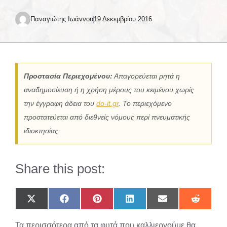
Παναγιώτης Ιωάννου
19 Δεκεμβρίου 2016
Προστασία Περιεχομένου:
Απαγορεύεται ρητά η
αναδημοσίευση ή η χρήση μέρους του κειμένου χωρίς
την έγγραφη άδεια του
do-it.gr
. Το περιεχόμενο
προστατεύεται από διεθνείς νόμους περί πνευματικής
ιδιοκτησίας.
Share this post:
Share
Share
Share
Share
Share
Share
on
on
on
on
on
on
X
Facebook
Pinterest
LinkedIn
Email
Reddit
Τα περισσότερα από τα φυτά που καλλιεργούμε θα
(Twitter)