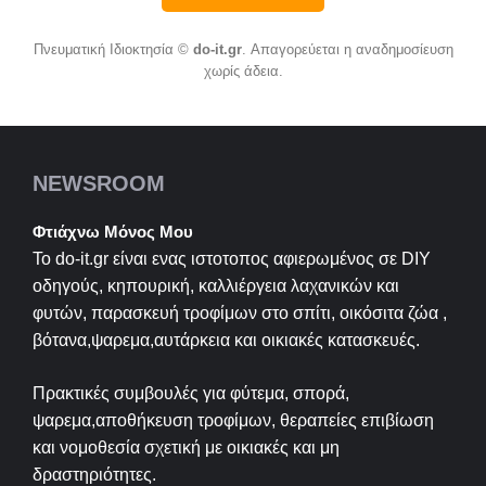
Πνευματική Ιδιοκτησία ©
do-it.gr
. Απαγορεύεται η αναδημοσίευση
χωρίς άδεια.
NEWSROOM
Φτιάχνω Μόνος Μου
Το do-it.gr είναι ενας ιστοτοπος αφιερωμένος σε
DIY
οδηγούς, κηπουρική, καλλιέργεια λαχανικών και
φυτών, παρασκευή τροφίμων στο σπίτι, οικόσιτα ζώα ,
βότανα,ψαρεμα,αυτάρκεια και οικιακές κατασκευές.
Πρακτικές συμβουλές για φύτεμα, σπορά,
ψαρεμα,αποθήκευση τροφίμων, θεραπείες επιβίωση
και νομοθεσία σχετική με οικιακές και μη
δραστηριότητες.