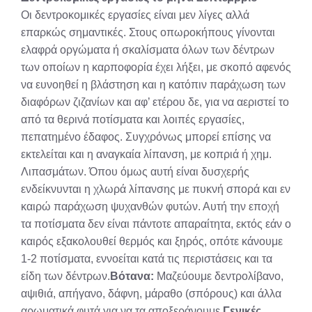
Οι δεντροκομικές εργασίες είναι μεν λίγες αλλά
επαρκώς σημαντικές. Στους οπωροκήπους γίνονται
ελαφρά οργώματα ή σκαλίσματα όλων των δέντρων
των οποίων η καρποφορία έχει λήξει, με σκοπό αφενός
να ευνοηθεί η βλάστηση και η κατόπιν παράχωση των
διαφόρων ζιζανίων και αφ’ ετέρου δε, για να αεριστεί το
από τα θερινά ποτίσματα και λοιπές εργασίες,
πεπατημένο έδαφος. Συγχρόνως μπορεί επίσης να
εκτελείται και η αναγκαία λίπανση, με κοπριά ή χημ.
Λιπασμάτων. Όπου όμως αυτή είναι δυσχερής
ενδείκνυνται η χλωρά λίπανσης με πυκνή σπορά και εν
καιρώ παράχωση ψυχανθών φυτών. Αυτή την εποχή
τα ποτίσματα δεν είναι πάντοτε απαραίτητα, εκτός εάν ο
καιρός εξακολουθεί θερμός και ξηρός, οπότε κάνουμε
1-2 ποτίσματα, εννοείται κατά τις περιστάσεις και τα
είδη των δέντρων.
Βότανα:
Μαζεύουμε δεντρολίβανο,
αψιθιά, απήγανο, δάφνη, μάραθο (σπόρους) και άλλα
αρωματικά φυτά για να τα αποξεράνουμε.
Γενικές