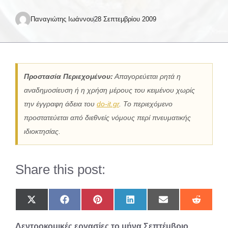
Παναγιώτης Ιωάννου
28 Σεπτεμβρίου 2009
Προστασία Περιεχομένου:
Απαγορεύεται ρητά η
αναδημοσίευση ή η χρήση μέρους του κειμένου χωρίς
την έγγραφη άδεια του
do-it.gr
. Το περιεχόμενο
προστατεύεται από διεθνείς νόμους περί πνευματικής
ιδιοκτησίας.
Share this post:
Share
Share
Share
Share
Share
Share
on
on
on
on
on
on
X
Facebook
Pinterest
LinkedIn
Email
Reddit
Δεντροκομικές εργασίες το μήνα Σεπτέμβριο
(Twitter)