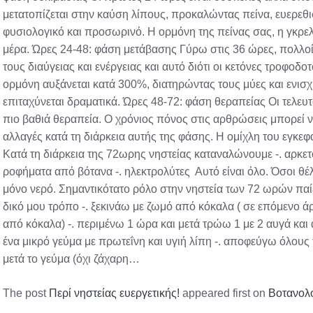
μετατοπίζεται στην καύση λίπους, προκαλώντας πείνα, ευερεθισ
φυσιολογικό και προσωρινό. Η ορμόνη της πείνας σας, η γκρελί
μέρα. Ώρες 24-48: φάση μετάβασης Γύρω στις 36 ώρες, πολλο
τους διαύγειας και ενέργειας και αυτό διότι οι κετόνες τροφοδ
ορμόνη αυξάνεται κατά 300%, διατηρώντας τους μύες και ενισ
επιταχύνεται δραματικά. Ώρες 48-72: φάση θεραπείας Οι τελευτ
πιο βαθιά θεραπεία. Ο χρόνιος πόνος στις αρθρώσεις μπορεί να
αλλαγές κατά τη διάρκεια αυτής της φάσης. Η ομίχλη του εγκ
Κατά τη διάρκεια της 72ωρης νηστείας καταναλώνουμε -. αρκετό
ροφήματα από βότανα -. ηλεκτρολύτες Αυτό είναι όλο. Όσοι θέ
μόνο νερό. Σημαντικότατο ρόλο στην νηστεία των 72 ωρών παί
δικό μου τρόπο -. ξεκινάω με ζωμό από κόκαλα ( σε επόμενο
από κόκαλα) -. περιμένω 1 ώρα και μετά τρώω 1 με 2 αυγά και
ένα μικρό γεύμα με πρωτεΐνη και υγιή λίπη -. αποφεύγω όλους
μετά το γεύμα (όχι ζάχαρη…
The post
Περί νηστείας ευεργετικής!
appeared first on
Βοτανολ