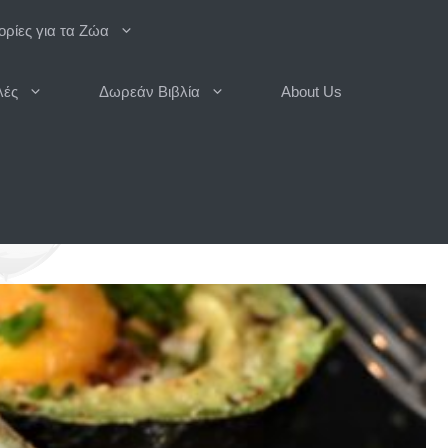
ρίες για τα Ζώα
λές
Δωρεάν Βιβλία
About Us