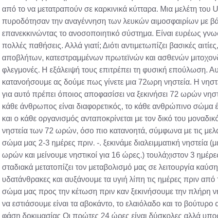
από το να μετατραπούν σε καρκινικά κύτταρα. Μια μελέτη του U
πυροδότησαν την αναγέννηση των λευκών αιμοσφαιρίων με βά
επανεκκινώντας το ανοσοποιητικό σύστημα. Είναι ευρέως γνωστ
πολλές παθήσεις. Αλλά γιατί; Διότι αντιμετωπίζει βασικές αιτ
αποβλήτων, κατεστραμμένων πρωτεϊνών και ασθενών μιτοχονδρ
φλεγμονές. Η εξάλειψή τους επιτρέπει τη φυσική επούλωση. Αυτ
κατανοήσουμε ας δούμε πως γίνετε μια 72ωρη νηστεία. Η νηστε
για αυτό πρέπει όποιος αποφασίσει να ξεκινήσει 72 ωρών νηστε
κάθε άνθρωπος είναι διαφορετικός, το κάθε ανθρώπινο σώμα έχει
και ο κάθε οργανισμός ανταποκρίνεται με τον δικό του μοναδι
νηστεία των 72 ωρών, όσο πιο κατανοητά, σύμφωνα με τις μελ
σώμα μας 2-3 ημέρες πριν. -. ξεκινάμε διαλειμματική νηστεία (
ωρών και μείνουμε νηστικοί για 16 ώρες.) τουλάχιστον 3 ημέρε
σταδιακά μετατοπίζει τον μεταβολισμό μας σε λειτουργία καύση
υδατάνθρακες και αυξάνουμε τα υγιή λίπη τις ημέρες πριν από τ
σώμα μας προς την κέτωση πριν καν ξεκινήσουμε την πλήρη νη
να εστιάσουμε είναι τα αβοκάντο, το ελαιόλαδο και το βούτυρο
φάση δοκιμασίας Οι πρώτες 24 ώρες είναι δύσκολες αλλά υποφ