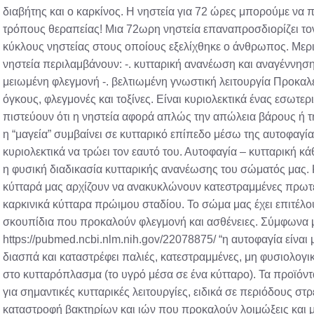
διαβήτης και ο καρκίνος. Η νηστεία για 72 ώρες μπορούμε να 
τρόπους θεραπείας! Μια 72ωρη νηστεία επαναπροσδιορίζει τον
κύκλους νηστείας στους οποίους εξελίχθηκε ο άνθρωπος. Μερι
νηστεία περιλαμβάνουν: -. κυτταρική ανανέωση και αναγέννηση 
μειωμένη φλεγμονή -. βελτιωμένη γνωστική λειτουργία Προκαλε
όγκους, φλεγμονές και τοξίνες. Είναι κυριολεκτικά ένας εσωτε
πιστεύουν ότι η νηστεία αφορά απλώς την απώλεια βάρους ή 
η “μαγεία” συμβαίνει σε κυτταρικό επίπεδο μέσω της αυτοφαγία
κυριολεκτικά να τρώει τον εαυτό του. Αυτοφαγία – κυτταρική 
η φυσική διαδικασία κυτταρικής ανανέωσης του σώματός μας. Κ
κύτταρά μας αρχίζουν να ανακυκλώνουν κατεστραμμένες πρωτεΐ
καρκινικά κύτταρα πρώιμου σταδίου. Το σώμα μας έχει επιτέλ
σκουπίδια που προκαλούν φλεγμονή και ασθένειες. Σύμφωνα 
https://pubmed.ncbi.nlm.nih.gov/22078875/ “η αυτοφαγία είναι 
διασπά και καταστρέφει παλιές, κατεστραμμένες, μη φυσιολογικ
στο κυτταρόπλασμα (το υγρό μέσα σε ένα κύτταρο). Τα προϊόν
για σημαντικές κυτταρικές λειτουργίες, ειδικά σε περιόδους στ
καταστροφή βακτηρίων και ιών που προκαλούν λοιμώξεις και μ