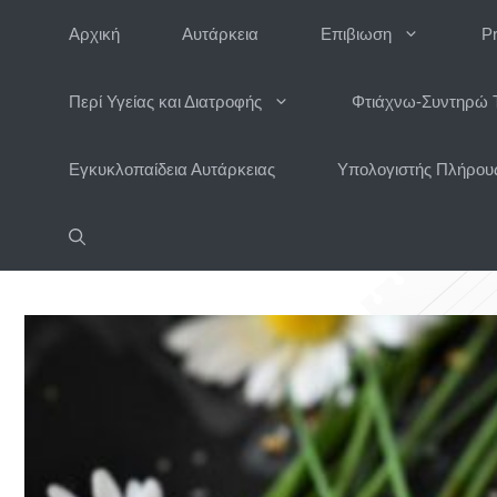
Μετάβαση
Αρχική
Αυτάρκεια
Επιβιωση
P
σε
περιεχόμενο
Περί Υγείας και Διατροφής
Φτιάχνω-Συντηρώ 
Εγκυκλοπαίδεια Αυτάρκειας
Υπολογιστής Πλήρους