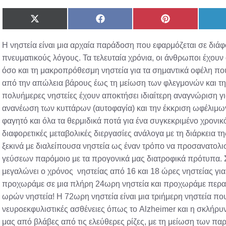
Share
Share
Share
on
on
on
X
Facebook
Pinterest
Η νηστεία είναι μια αρχαία παράδοση που εφαρμόζεται σε διά
(Twitter)
πνευματικούς λόγους. Τα τελευταία χρόνια, οι άνθρωποι έχου
όσο και τη μακροπρόθεσμη νηστεία για τα σημαντικά οφέλη που
από την απώλεια βάρους έως τη μείωση των φλεγμονών και τη 
πολυήμερες νηστείες έχουν αποκτήσει ιδιαίτερη αναγνώριση γι
ανανέωση των κυττάρων (αυτοφαγία) και την έκκριση ωφέλιμ
φαγητό και όλα τα θερμιδικά ποτά για ένα συγκεκριμένο χρονικ
διαφορετικές μεταβολικές διεργασίες ανάλογα με τη διάρκεια τη
ξεκινά με διαλείπουσα νηστεία ως έναν τρόπο να προσανατολισ
γεύσεων παρόμοιο με τα προγονικά μας διατροφικά πρότυπα. Σ
μεγαλώνει ο χρόνος νηστείας από 16 και 18 ώρες νηστείας για 
προχωράμε σε μια πλήρη 24ωρη νηστεία και προχωράμε περαι
ωρών νηστεία! Η 72ωρη νηστεία είναι μια τριήμερη νηστεία πο
νευροεκφυλιστικές ασθένειες όπως το Alzheimer και η σκλήρυ
μας από βλάβες από τις ελεύθερες ρίζες, με τη μείωση των 