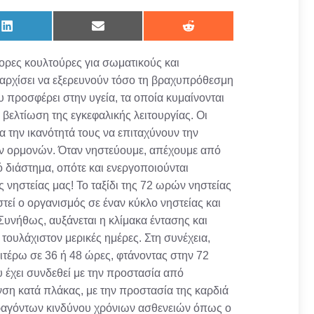
Share
Share
Share
on
on
on
LinkedIn
Email
Reddit
φορες κουλτούρες για σωματικούς και
ν αρχίσει να εξερευνούν τόσο τη βραχυπρόθεσμη
 προσφέρει στην υγεία, τα οποία κυμαίνονται
βελτίωση της εγκεφαλικής λειτουργίας. Οι
α την ικανότητά τους να επιταχύνουν την
ων ορμονών. Όταν νηστεύουμε, απέχουμε από
ό διάστημα, οπότε και ενεργοποιούνται
ς νηστείας μας! Το ταξίδι της 72 ωρών νηστείας
τεί ο οργανισμός σε έναν κύκλο νηστείας και
υνήθως, αυξάνεται η κλίμακα έντασης και
τουλάχιστον μερικές ημέρες. Στη συνέχεια,
τέρω σε 36 ή 48 ώρες, φτάνοντας στην 72
υ έχει συνδεθεί με την προστασία από
νση κατά πλάκας, με την προστασία της καρδιά
παραγόντων κινδύνου χρόνιων ασθενειών όπως ο