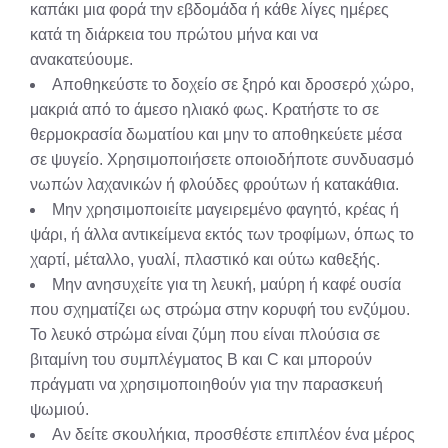
καπάκι μια φορά την εβδομάδα ή κάθε λίγες ημέρες
κατά τη διάρκεια του πρώτου μήνα και να
ανακατεύουμε.
Αποθηκεύστε το δοχείο σε ξηρό και δροσερό χώρο,
μακριά από το άμεσο ηλιακό φως. Κρατήστε το σε
θερμοκρασία δωματίου και μην το αποθηκεύετε μέσα
σε ψυγείο. Χρησιμοποιήσετε οποιοδήποτε συνδυασμό
νωπών λαχανικών ή φλούδες φρούτων ή κατακάθια.
Μην χρησιμοποιείτε μαγειρεμένο φαγητό, κρέας ή
ψάρι, ή άλλα αντικείμενα εκτός των τροφίμων, όπως το
χαρτί, μέταλλο, γυαλί, πλαστικό και ούτω καθεξής.
Μην ανησυχείτε για τη λευκή, μαύρη ή καφέ ουσία
που σχηματίζει ως στρώμα στην κορυφή του ενζύμου.
Το λευκό στρώμα είναι ζύμη που είναι πλούσια σε
βιταμίνη του συμπλέγματος Β και C και μπορούν
πράγματι να χρησιμοποιηθούν για την παρασκευή
ψωμιού.
Αν δείτε σκουλήκια, προσθέστε επιπλέον ένα μέρος