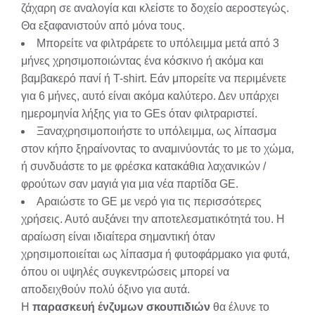
ζάχαρη σε αναλογία και κλείστε το δοχείο αεροστεγώς.
Θα εξαφανιστούν από μόνα τους.
Μπορείτε να φιλτράρετε το υπόλειμμα μετά από 3
μήνες χρησιμοποιώντας ένα κόσκινο ή ακόμα και
βαμβακερό πανί ή T-shirt. Εάν μπορείτε να περιμένετε
για 6 μήνες, αυτό είναι ακόμα καλύτερο. Δεν υπάρχει
ημερομηνία λήξης για το GEs όταν φιλτραριστεί.
Ξαναχρησιμοποιήστε το υπόλειμμα, ως λίπασμα
στον κήπο ξηραίνοντας το αναμινύοντάς το με το χώμα,
ή συνδυάστε το με φρέσκα κατακάθια λαχανικών /
φρούτων σαν μαγιά για μια νέα παρτίδα GE.
Αραιώστε το GE με νερό για τις περισσότερες
χρήσεις. Αυτό αυξάνει την αποτελεσματικότητά του. Η
αραίωση είναι ιδιαίτερα σημαντική όταν
χρησιμοποιείται ως λίπασμα ή φυτοφάρμακο για φυτά,
όπου οι υψηλές συγκεντρώσεις μπορεί να
αποδειχθούν πολύ όξινο για αυτά.
Η
παρασκευή ένζυμων σκουπιδιών
θα έλυνε το