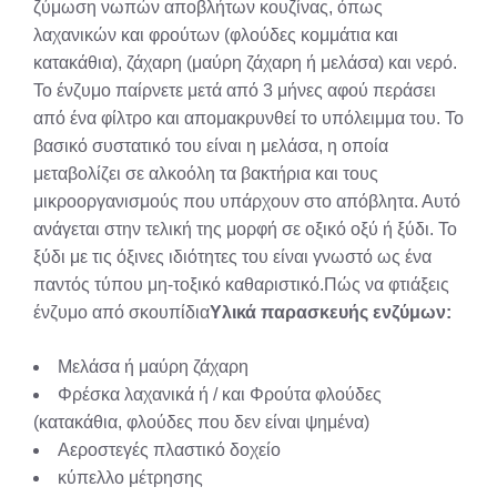
ζύμωση νωπών αποβλήτων κουζίνας, όπως
λαχανικών και φρούτων (φλούδες κομμάτια και
κατακάθια), ζάχαρη (μαύρη ζάχαρη ή μελάσα) και νερό.
Το ένζυμο παίρνετε μετά από 3 μήνες αφού περάσει
από ένα φίλτρο και απομακρυνθεί το υπόλειμμα του. Το
βασικό συστατικό του είναι η μελάσα, η οποία
μεταβολίζει σε αλκοόλη τα βακτήρια και τους
μικροοργανισμούς που υπάρχουν στο απόβλητα. Αυτό
ανάγεται στην τελική της μορφή σε οξικό οξύ ή ξύδι. Το
ξύδι με τις όξινες ιδιότητες του είναι γνωστό ως ένα
παντός τύπου μη-τοξικό καθαριστικό.Πώς να φτιάξεις
ένζυμο από σκουπίδια
Υλικά παρασκευής ενζύμων:
Μελάσα ή μαύρη ζάχαρη
Φρέσκα λαχανικά ή / και Φρούτα φλούδες
(κατακάθια, φλούδες που δεν είναι ψημένα)
Αεροστεγές πλαστικό δοχείο
κύπελλο μέτρησης