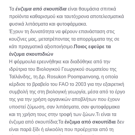
X
Facebook
Pinterest
LinkedIn
Email
Reddit
Τα
ένζυμα από σκουπίδια
είναι θαυμάσια σπιτικά
(Twitter)
προϊόντα καθαρισμού και ταυτόχρονα αποτελεσματικά
φυσικά λιπάσματα και φυτοφάρμακα.
Έχουν τη δυνατότητα να φέρουν επανάσταση στις
κουζίνες μας, μετατρέποντας τα απορρίμματα της σε
κάτι πραγματικά αξιοποιήσιμο.
Ποιος εφεύρε τα
ένζυμα σκουπιδιών
Η φόρμουλα ερευνήθηκε και διαδόθηκε από την
ιδρύτρια του Βιολογικού Γεωργικού σωματείου της
Ταϊλάνδης, τη Δρ. Rosukon Poompanvong, η οποία
κέρδισε το βραβείο του FAO το 2003 για την εξαιρετική
συμβολή της στη βιολογική γεωργία, μέσα από το έργο
της για την χρήση οργανικών αποβλήτων που έχουν
υποστεί ζύμωση, σαν λιπάσματα, σαν φυτοφάρμακα
και τη χρήση τους στην τροφή των ζώων.Τι είναι τα
ένζυμα από σκουπίδια;Τα
ένζυμα από σκουπίδια
δεν
είναι παρά ξίδι ή αλκοόλη που προέρχεται από τη