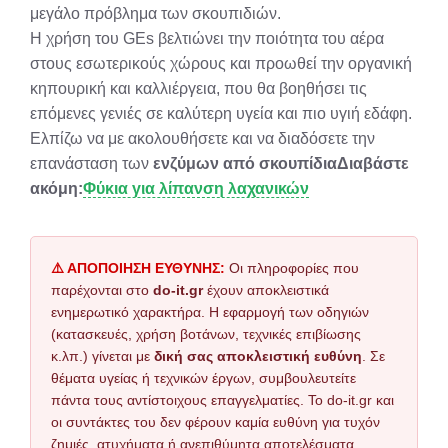
μεγάλο πρόβλημα των σκουπιδιών.
Η χρήση του GEs βελτιώνει την ποιότητα του αέρα
στους εσωτερικούς χώρους και προωθεί την οργανική
κηπουρική και καλλιέργεια, που θα βοηθήσει τις
επόμενες γενιές σε καλύτερη υγεία και πιο υγιή εδάφη.
Ελπίζω να με ακολουθήσετε και να διαδόσετε την
επανάσταση των
ενζύμων από σκουπίδια
Διαβάστε
ακόμη:
Φύκια για λίπανση λαχανικών
⚠️ ΑΠΟΠΟΙΗΣΗ ΕΥΘΥΝΗΣ:
Οι πληροφορίες που
παρέχονται στο
do-it.gr
έχουν αποκλειστικά
ενημερωτικό χαρακτήρα. Η εφαρμογή των οδηγιών
(κατασκευές, χρήση βοτάνων, τεχνικές επιβίωσης
κ.λπ.) γίνεται με
δική σας αποκλειστική ευθύνη
. Σε
θέματα υγείας ή τεχνικών έργων, συμβουλευτείτε
πάντα τους αντίστοιχους επαγγελματίες. Το do-it.gr και
οι συντάκτες του δεν φέρουν καμία ευθύνη για τυχόν
ζημιές, ατυχήματα ή ανεπιθύμητα αποτελέσματα.