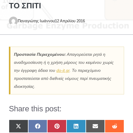
ΤΟ ΣΠΊΤΙ
Παναγιώτης Ιωάννου
12 Απριλίου 2016
Προστασία Περιεχομένου:
Απαγορεύεται ρητά η
αναδημοσίευση ή η χρήση μέρους του κειμένου χωρίς
την έγγραφη άδεια του
do-it.gr
. Το περιεχόμενο
προστατεύεται από διεθνείς νόμους περί πνευματικής
ιδιοκτησίας.
Share this post:
Share
Share
Share
Share
Share
Share
on
on
on
on
on
on