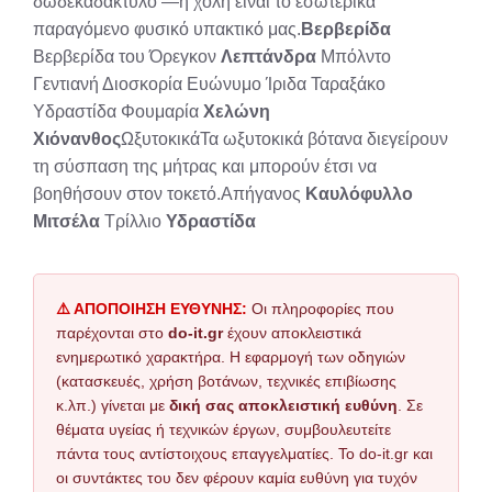
δωδεκαδάκτυλο —η χολή είναι το εσωτερικά
παραγόμενο φυσικό υπακτικό μας.
Βερβερίδα
Βερβερίδα του Όρεγκον
Λεπτάνδρα
Μπόλντο
Γεντιανή Διοσκορία Ευώνυμο Ίριδα Ταραξάκο
Υδραστίδα Φουμαρία
Χελώνη
Χιόνανθος
ΩξυτοκικάΤα ωξυτοκικά βότανα διεγείρουν
τη σύσπαση της μήτρας και μπορούν έτσι να
βοηθήσουν στον τοκετό.Απήγανος
Καυλόφυλλο
Μιτσέλα
Τρίλλιο
Υδραστίδα
⚠️ ΑΠΟΠΟΙΗΣΗ ΕΥΘΥΝΗΣ:
Οι πληροφορίες που
παρέχονται στο
do-it.gr
έχουν αποκλειστικά
ενημερωτικό χαρακτήρα. Η εφαρμογή των οδηγιών
(κατασκευές, χρήση βοτάνων, τεχνικές επιβίωσης
κ.λπ.) γίνεται με
δική σας αποκλειστική ευθύνη
. Σε
θέματα υγείας ή τεχνικών έργων, συμβουλευτείτε
πάντα τους αντίστοιχους επαγγελματίες. Το do-it.gr και
οι συντάκτες του δεν φέρουν καμία ευθύνη για τυχόν