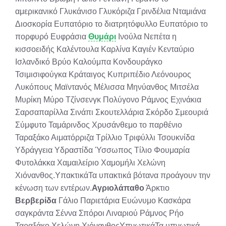
αμερικανικό Γλυκάνισο Γλυκόριζα Γρινδέλια Νταμιάνα
Διοσκορία Ευπατόριο το διατρητόφυλλο Ευπατόριο το
πορφυρό Ευφράσια
Θυμάρι
Ινούλα Νεπέτα η
κισσοειδής Καλέντουλα Καρλίνα Καγιέν Κενταύριο
Ισλανδικό Βρύο Καλούμπα Κονδουράγκο
Τσιμισιφούγκα Κράταιγος Κυπριπέδιο Λεόνουρος
Λυκόπους Μαϊντανός Μέλισσα Μηνύανθος Μιτσέλα
Μυρίκη Μύρο Τζίνσενγκ Πολύγονο Ράμνος Εχινάκια
Σαρσαπαρίλλα Σινάπι Σκουτελλάρια Σκόρδο Σμεουριά
Σύμφυτο Ταμάρινδος Χρυσάνθεμο το παρθένιο
Ταραξάκο Αιματόρριζα Τρίλλιο Τριφύλλι Τσουκνίδα
Υδράγγεια Υδραστίδα Ύσσωπος Τίλιο Φουμαρία
Φυτολάκκα Χαμαιλείριο Χαμομήλι Χελώνη
Χιόνανθος.ΥπακτικάΤα υπακτικά βότανα προάγουν την
κένωση των εντέρων.
Αγριολάπαθο
Άρκτιο
Βερβερίδα
Γάλιο Παριετάρια Ευώνυμο Κασκάρα
σαγκράντα Σέννα Σπόροι Λιναριού Ράμνος Ρήο
Ταραξάκο Χελώνη ΧιόνανθοςΥπνωτικάΤα υπνωτικά