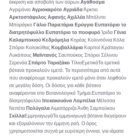
έκκριση και αποβολή των ούρων.
Αγάθοσμα
Αγριμόνιο
Αγριοκαρότο
Αγριάδα
Άρκτιο
Αρκτοστάφυλος
Αφανής
Αχιλλέα
Μπόλντο
Μποράγκο
Γάλιο
Παριετάρια
Ερύγγιο
Ευπατόριο το
διατρητόφυλλο
Ευπατόριο το ποοφυρό
Ίριδα
Γένια
Καλαμποκιού
Κεδρόμηλα
Κηρέας Κολινσόνια Κόλα
Σπόροι Κολοκύθας
Κομβαλλάρια
Καρποί Κράταιγου
Λυκόπους
Μαϊντανός
Σαυπούκος Σπόροι Σέλινου
Σερενόα
Σπάρτο
Ταραξάκο
ΤίλιοΕμετικάΤα εμετικά
βότανα προκαλούν εμετό. Τα περισσότερα από αυτά
που αναφέρουμε προκαλούν εμετό μόνο όταν ληφθούν
σε μεγάλη δόση. Οι δόσεις για κάθε βότανο
αναφέρονται στο Βοτανολογικό Τμήμα.Ευπατόριο το
δίατρητόφυλλο
Ιπεκακουάνα
Λομπέλια
Μέλισσα
Νεπέτα
Πολύγαλα
Αιματόρριζα Άνθη Σαμπούκου
Σκίλλα
ΕμμηναγωγάΤα εμμηναγωγά βότανα διεγείρουν
και εξομαλύνουν την έμμηνη ροή. Ο όρος
χρησιμοποιείται συχνά με ευρύτερη έννοια, για ιάματα