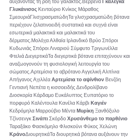
αυξάνοντας τη ροή του γάλακτος.Βερβένα
Γκαλέγκα
Γλυκάνισος
Κενταύριο Κνίκος Μάραθος
ΣμεουριάΓλισχρασματώδηΤα γλισχρασματώδη βότανα
περιέχουν ζελατινοειδή συστατικά και συχνά είναι
εσωτερικά μαλακτικά και μαλακτικά του
δέρματος.Μολόχα Αλθαία Ιρλανδικό Βρύο Σπόροι
Κυδωνιάς Σπόροι Λιναριού Σύμφυτο Τριγωνέλλα
Φτελιά ΔιεγερτικάΤα διεγερτικά βότανα επιταχύνουν και
αναζωογονούν τη φυσιολογική λειτουργία του
σώματος.Αρτεμίσια το αβρότανο Αγγελική Αλπίνια
Απήγανος Αχιλλέα
Αρτεμίσια το αψίνθιον
Βενζόη
Γεντιανή Νεπέτα η κισσοειδής Δενδρολίβανο
Διοσκορία Κάρδαμο Ευκάλυπτος Ευπατόριο το
πορφυρό Καλέντουλα Κανέλα Κάρβι
Καγιέν
Κεδρόμηλα Μαρρούβιο Μέντα
Μυρίκη
Ξανθόξυλο
Τζίνσενγκ
Σινάπι
Σκόρδο
Χρυσάνθεμο το παρθένιο
Ταραξάκο Φασκόμηλο Φλισκούνι Φύκος Χελώνη
Κράνο
ΔιουρητικάΤα διουρητικά βότανα αυξάνουν την