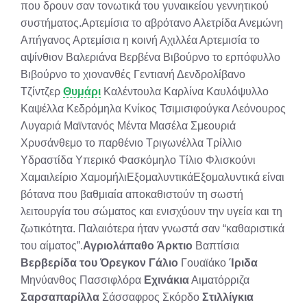
που δρουν σαν τονωτικά του γυναικείου γεννητικού
συστήματος.Αρτεμίσια το αβρότανο Αλετρίδα Ανεμώνη
Απήγανος Αρτεμίσια η κοινή Αχιλλέα Αρτεμισία το
αψίνθιον Βαλεριάνα Βερβένα Βιβούρνο το ερπόφυλλο
Βιβούρνο το χιονανθές Γεντιανή Δενδρολίβανο
Τζίντζερ
Θυμάρι
Καλέντουλα Καρλίνα Καυλόψυλλο
Καψέλλα Κεδρόμηλα Κνίκος Τσιμισιφούγκα Λεόνουρος
Λυγαριά Μαϊντανός Μέντα Μασέλα Σμεουριά
Χρυσάνθεμο το παρθένιο Τριγωνέλλα Τρίλλιο
Υδραστίδα Υπερικό Φασκόμηλο Τίλιο Φλισκούνι
Χαμαιλείριο ΧαμομήλιΕξομαλυντικάΕξομαλυντικά είναι
βότανα που βαθμιαία αποκαθιστούν τη σωστή
λειτουργία του σώματος και ενισχύουν την υγεία και τη
ζωτικότητα. Παλαιότερα ήταν γνωστά σαν “καθαριστικά
του αίματος”.
Αγριολάπαθο
Άρκτιο
Βαπτίσια
Βερβερίδα του Όρεγκον
Γάλιο
Γουαϊάκο
Ίριδα
Μηνύανθος Πασσιφλόρα
Εχινάκια
Αιματόρριζα
Σαρσαπαρίλλα
Σάσσαφρος Σκόρδο
Στιλλίγκια