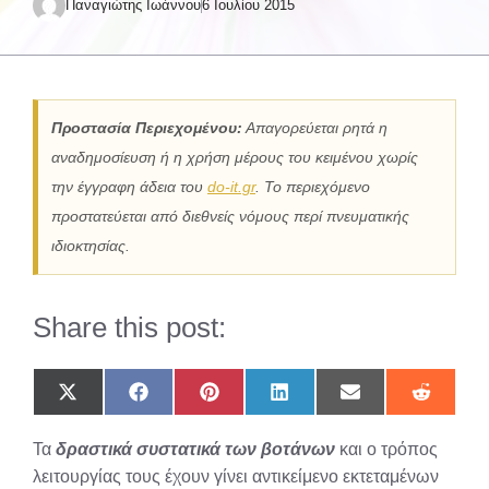
Παναγιώτης Ιωάννου
6 Ιουλίου 2015
Προστασία Περιεχομένου:
Απαγορεύεται ρητά η
αναδημοσίευση ή η χρήση μέρους του κειμένου χωρίς
την έγγραφη άδεια του
do-it.gr
. Το περιεχόμενο
προστατεύεται από διεθνείς νόμους περί πνευματικής
ιδιοκτησίας.
Share this post:
Share
Share
Share
Share
Share
Share
on
on
on
on
on
on
X
Facebook
Pinterest
LinkedIn
Email
Reddit
Τα
δραστικά συστατικά των βοτάνων
και ο τρόπος
(Twitter)
λειτουργίας τους έχουν γίνει αντικείμενο εκτεταμένων