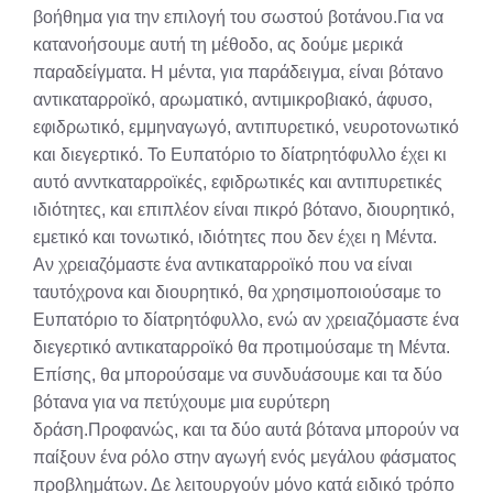
βοήθημα για την επιλογή του σωστού βοτάνου.Για να
κατανοήσουμε αυτή τη μέθοδο, ας δούμε μερικά
παραδείγματα. Η μέντα, για παράδειγμα, είναι βότανο
αντικαταρροϊκό, αρωματικό, αντιμικροβιακό, άφυσο,
εφιδρωτικό, εμμηναγωγό, αντιπυρετικό, νευροτονωτικό
και διεγερτικό. Το Ευπατόριο το δίατρητόφυλλο έχει κι
αυτό ανντκαταρροϊκές, εφιδρωτικές και αντιπυρετικές
ιδιότητες, και επιπλέον είναι πικρό βότανο, διουρητικό,
εμετικό και τονωτικό, ιδιότητες που δεν έχει η Μέντα.
Αν χρειαζόμαστε ένα αντικαταρροϊκό που να είναι
ταυτόχρονα και διουρητικό, θα χρησιμοποιούσαμε το
Ευπατόριο το δίατρητόφυλλο, ενώ αν χρειαζόμαστε ένα
διεγερτικό αντικαταρροϊκό θα προτιμούσαμε τη Μέντα.
Επίσης, θα μπορούσαμε να συνδυάσουμε και τα δύο
βότανα για να πετύχουμε μια ευρύτερη
δράση.Προφανώς, και τα δύο αυτά βότανα μπορούν να
παίξουν ένα ρόλο στην αγωγή ενός μεγάλου φάσματος
προβλημάτων. Δε λειτουργούν μόνο κατά ειδικό τρόπο