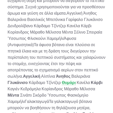
ευχάριστη οσμή και μπορούν να διεγείρουν το πεπτικό
σύστημα. Συχνά χρησιμοποιούνται για να προσθέσουν
άρωμα και γεύση σε άλλα ιάματα.Αγγελική Άνηθος
Βαλεριάνα Βασιλικός Μπετόνικα Γαρίφαλο Γλυκάνισο
Δενδρολίβανο Κάρδαμο Τζίντζερ Κανέλα Κάρβι
Κορίανδρος Μάραθο Μέλισσα Μέντα Σέλινο Σπειραία
Ύσσωπος Φλισκούνι ΧαμομήλιΆφυσα
(Αντιφυσητικά)Τα άφυσα βότανα είναι πλούσια σε
πτητικά έλαια και με τη δράση τους διεγείρουν την
περίσταλση του πεπτικού συστήματος και χαλαρώνουν
το στομάχι, ενισχύοντας έτσι την πέψη και
αποτρέποντας το σχηματισμό αερίων στον πεπτικό
σωλήνα.
Αγγελική
Αλπίνια
Άνηθος
Βαλεριάνα
Γλυκάνισο
Κάρδαμο Τζίντζερ
Θυμάρι
Κανέλα
Κάρβι
Καγιέν Κεδρόμηλα Κορίανδρος Μάραθο Μέλισσα
Μέντα
Σινάπι Σκόρδο Ύσσωπος Φασκόμηλο
ΧαμομήλιΓαλακταγωγάΤα γαλακταγωγό βότανα
μπορούν να βοηθήσουν τη θηλάζουσα μητέρα,