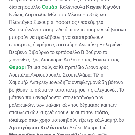
δίατρητόφυλλο
Θυμάρι
Καλέντουλα
Καγιέν
Κιγνόνι
Κνίκος
Λομπέλια
Μέλισσα
Μέντα
Ξανθόξυλο
Πλαντάγκο Σμεουριά Ύσσωπος Φασκόμηλο
ΦλισκούνιΑντισπασμωδικάΤα αντισπασμωδικά βότανα
μπορούν να προλάβουν ή να καταπραΰνουν
σπασμούς ή κράμπες στο σώμα.Ανεμώνη Βαλεριάνα
Βερβένα Βιβούρνο το ερπόφύλλο Βιβούρνο το
χιονανθές Ιξός Διοσκορία Απλόκαρπος Ευκάλυπτος
Θυμάρι
Τσιμισιφούγκα Κυπριπέδιο Λεόνουρος
Λομπέλια Αγριομάρουλο Σκουτελλάρια Τίλιο
ΧαμομήλιΑντιφλεγμονώδηΤα αντιφλεγμονώδη βότανα
βοηθούν το σώμα να καταπολεμήσει τις φλεγμονές. Τα
βότανα που αναφέρονται στον κατάλογο των
μαλακτικών, των μαλακτικών του δέρματος και των
επουλωτικών, συχνά δρουν με αυτό τον τρόπο,
ιδιαίτερα όταν χρησιμοποιηθούν εξωτερικά.Αμαμηλίδα
Αρπαγόφυτο
Καλέντουλα
Λεύκη Μαύρη Ιτιά