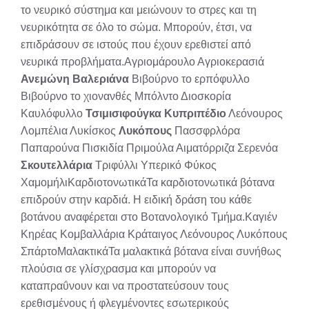
το νευρικό σύστημα και μειώνουν το στρες και τη
νευρικότητα σε όλο το σώμα. Μπορούν, έτσι, να
επιδράσουν σε ιστούς που έχουν ερεθιστεί από
νευρικά προβλήματα.Αγριομάρουλο Αγριοκερασιά
Ανεμώνη
Βαλεριάνα
Βιβούρνο το ερπόφυλλο
Βιβούρνο το χιονανθές Μπόλντο Διοσκορία
Καυλόφυλλο
Τσιμισιφούγκα
Κυπριπέδιο
Λεόνουρος
Λομπέλια Λυκίσκος
Λυκόπους
Πασσφρλόρα
Παπαρούνα Πισκιδία Πριμούλα Αιματόρριζα Σερενόα
Σκουτελλάρια
Τριφύλλι Υπερικό Φύκος
ΧαμομήλιΚαρδιοτονωτικάΤα καρδιοτονωτικά βότανα
επιδρούν στην καρδιά. Η ειδική δράση του κάθε
βοτάνου αναφέρεται στο Βοτανολογικό Τμήμα.Καγιέν
Κηρέας Κομβαλλάρια Κράταιγος Λεόνουρος Λυκόπους
ΣπάρτοΜαλακτικάΤα μαλακτικά βότανα είναι συνήθως
πλούσια σε γλίσχρασμα και μπορούν να
καταπραΰνουν και να προστατεύσουν τους
ερεθισμένους ή φλεγμένοντες εσωτερικούς