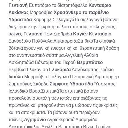
Γεντιανή
Ευπατόριο το δίατρητόφυλλο
Κενταύριο
Λυκίσκος
Μαρρούβιο
Χρυσάνθεμο το παρθένιο
Υδραστίδα
ΧαμομήλιΣιελαγωγάΤα σιελαγωγά βότανα
διεγείρουν την έκκριση σιέλου από τους σιελογόνους
αδένες.
Γεντιανή
Τζίντζερ Ίριδα
Καγιέν
Κενταύριο
Ξανθόξυλο Πολύγαλα ΑιματόρριζαΣτηθικάΤα στηθικά
βότανα έχουν γενική ενισχυτική και θεραπευτική δράση
στο αναπνευστικό σύστημα.Αγγελική Αλθαία
Ασκληπιάδα Βάλσαμο του Περού
Βερμπάσκο
Βερβένα Γλυκάνισο
Γλυκόριζα
Απλόκαρπος Ιεράκιο
Ινούλα
Μαρρούβιο Πολύγαλα Πνευμονική Αιματόρριζα
Σαμπούκος Σκόρδο
Σύμφυτο
Υδραστίδα
Ύσσωπος
Ιρλανδικό Βρύο.ΣτυπτικάΤα στυπτικά βότανα
προκαλούν συστολή των ιστών επηρεάζοντας τις
πρωτεΐνες και μπορούν έτσι να μειώσουν τις εκκρίσεις
και τα αποκρίματα. Τα βότανα αυτά περιέχουν
τανίνες.
Αγριμόνιο
Αγριοκερασιά Αμαμηλίδα
Αρκτοστάφυλος Αχιλλέα Βερμπάσκο Βίγκα Γεράνιο