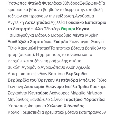
Ύσσωπος
Φτελιά
Φυτολάκκα ΧόνδροςΕφιδρωτικάΤα
εφιδρωτικά βότανα βοηθούν το δέρμα στην αποβολή
τοξινών και προάγουν την εφίδρωση.Αγάθοσμα
Ανγελική
Ασκληπιάδα
Αχιλλέα
Γουαϊάκο
Ευπατόριο
το διατρητόφυλλο
Τζίντζερ
Θυμάρι
Καγιέν
Τσιμισιφούγκα Μάραθο Μαρρούβιο
Μέντα
Μυρίκη
Ξανθόξυλο
Σαμπούκος
Σκόρδο
Σολιντάγκο Θούγια
Τίλιο ΧαμομήλιΗπατικάΤα ηπατικά βότανα βοηθούν το
ήπαρ (συκώτι). Η χρήση τους το τονώνει και το
ενισχύει και αυξάνει τη ροή χολής από το
συκώτι.Αγριμόνιο Αγριολάπαθο Αλόη Αχιλλέα
Αρτεμίσια το αψίνθιον Βαπτίσια
Βερβερίδα
Βερβερίδα του Όρεγκον
Λεπτάνδρα
Μπόλντο Γάλιο
Γεντιανή
Διοσκορία
Ευώνυμο
Ινούλα
Ίριδα
Κασκάρα
Σαγκράντα
Κενταύριο
Λεόνουρος Μάραθο Μέλισσα
Μηνύανθος Ξανθόξυλο Σέλινο
Ταραξάκο
Υδραστίδα
Ύσσωπος Φουμαοία
Χελώνη
Χιόνανθος
ΚράνοΗρεμιστικάΤα ηρεμιστικά βότανα καταπραΰνουν