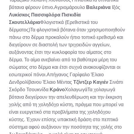
βότανα φέρουν ύπνο.Αγριομάρουλο
Βαλεριάνα
Ιξός
Λυκίσκος
Πασσιφλόρα
Πισκιδία
Σκουτελλάρια
Φλογιστικά (Ερεθιστικά του
δέρματος)Τα φλογιστικά βότανα όταν χρησιμοποιηθούν
πάνω στο δέρμα προκαλούν ήπιο τοπικό ερεθισμό και
διεγείρουν σε διαστολή των τριχοειδών αγγείων,
αυξάνοντας έτσι την κυκλοφορία του αίματος στο
δέρμα. Το αίμα ανεβαίνει από τα βαθύτερα μέρη του
σώματος στο δέρμα και έτσι συχνά ανακουφίζονται οι
εσωτερικοί πόνοι.Απήγανος Γαρίφαλο Έλαιο
Δενδρολίβανου Έλαιο Μέντας
Τζίντζερ
Καγιέν
Σινάπι
Σκόρδο Τσουκνίδα
Κράνο
ΧολαγωγάΤα χολαγωγά
βότανα διεγείρουν την απελευθέρωση και την έκκριση
χολής από τη χοληδόχο κύστη, πράγμα που μπορεί να
είναι ευεργετικό στα προβλήματα της χοληδόχου
κύστης. Έχουν επίσης υπακτική δράση στο πεπτικό
σύστημα αφού αυξάνουν την ποσότητα της χολής στο