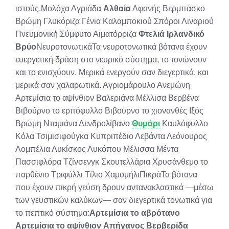
ιστούς.Μολόχα Αγριάδα
Αλθαία
Αφανής Βερμπάσκο
Βρώμη Γλυκόριζα Γένια Καλαμποκιού Σπόροι Λιναριού
Πνευμονική Σύμφυτο Αιματόρριζα
Φτελιά
Ιρλανδικό
Βρύο
ΝευροτονωτικάΤα νευροτονωτικά βότανα έχουν
ευεργετική δράση στο νευρικό σύστημα, το τονώνουν
και το ενισχύουν. Μερικά ενεργούν σαν διεγερτικά, και
μερικά σαν χαλαρωτικά. Αγριομάρουλο Ανεμώνη
Αρτεμίσια το αψίνθιον Βαλεριάνα Μέλλισα Βερβένα
Βιβούρνο το ερπόφυλλο Βιβούρνο το χιονανθές Ιξός
Βρώμη Νταμιάνα Δενδρολίβανο
Θυμάρι
Καυλόφυλλο
Κόλα Τσιμισιφούγκα Κυπριπέδιο Λεβάντα Λεόνουρος
Λομπέλια Λυκίσκος Λυκόπου Μέλισσα Μέντα
Πασσιφλόρα Τζίνσενγκ Σκουτελλάρια Χρυσάνθεμο το
παρθένιο Τριφύλλι Τίλιο ΧαμομήλιΠικράΤα βότανα
που έχουν πικρή γεύση δρουν αντανακλαστικά —μέσω
των γευστικών καλύκων— σαν διεγερτικά τονωτικά για
το πεπτικό σύστημα:
Αρτεμίσια το αβρότανο
Αρτεμίσια το αψίνθιον
Απήγανος
Βερβερίδα