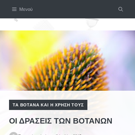
Μετάβαση
Μενού
σε
περιεχόμενο
ΤΑ ΒΌΤΑΝΑ ΚΑΙ Η ΧΡΉΣΗ ΤΟΥΣ
ΟΙ ΔΡΆΣΕΙΣ ΤΩΝ ΒΟΤΆΝΩΝ