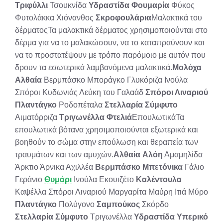
Τριφύλλι
Τσουκνίδα
Υδραστίδα
Φουμαρία
Φύκος
Φυτολάκκα Χιόνανθος
Σκροφουλάρια
Μαλακτικά του
δέρματοςΤα μαλακτικά δέρματος χρησιμοποιούνται στο
δέρμα για να το μαλακώσουν, να το καταπραΰνουν και
να το προστατέψουν με τρόπο παρόμοιο με αυτόν που
δρουν τα εσωτερικά λαμβανόμενα μαλακτικά.
Μολόχα
Αλθαία
Βερμπάσκο Μποράγκο Γλυκόριζα Ινούλα
Σπόροι Κυδωνιάς Λεύκη του Γαλαάδ
Σπόροι Λιναριού
Πλαντάγκο
Ροδοπέταλα
Στελλαρία
Σύμφυτο
Αιματόρριζα
Τριγωνέλλα
Φτελιά
ΕπουλωτικάΤα
επουλωτικά βότανα χρησιμοποιούνται εξωτερικά και
βοηθούν το σώμα στην επούλωση και θεραπεία των
τραυμάτων και των αμυχών.
Αλθαία
Αλόη
Αμαμηλίδα
Άρκτιο Άρνικα Αχιλλέα
Βερμπάσκο
Μπετόνικα
Γάλιο
Γεράνιο
Θυμάρι
Ινούλα Εκουιζέτο
Καλέντουλα
Καψέλλα Σπόροι Λιναριού Μαργαρίτα Μαύρη Ιτιά Μύρο
Πλαντάγκο
Πολύγονο
Σαμπούκος
Σκόρδο
Στελλαρία
Σύμφυτο
Τριγωνέλλα
Υδραστίδα
Υπερικό