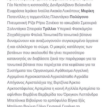
Γέο Νεπέτα η κισσοειδής Δενδρολίβανο Βελανιδιά
Ευφράσια Ιεράκιο Ινούλα Ακακία Λυκόπους
Μυρίκη
Ποτεντίλλη η τορμεντίλλη Πλαντάγκο
Πολύγονο
Πνευμονική Ρίζα Ρήου Σενέκιο το ιακωβαίο Σμεουριά
Σολιντάγκο Σπειραία
Τρίλλιο
Υπερικό Φασκόμηλο
Ζοχαδόχορτο Φτελιά.ΤονωτικάΤα τονωτικά βότανα
δυναμώνουν και αναζωογονούν συγκεκριμένα όργανα
ή και ολόκληρο το σώμα. Ο μακρύς κατάλογος των
βοτάνων που ακολουθεί θα γίνει περισσότερο
κατανοητός αν διαβάσετε ξανά την παράγραφο για τα
τονωτικά βότανα που περιέχεται στα κεφάλαια για τα
Συστήματα του Οργανισμού.Αγάθοσμα Αγγελική
Αγριμόνιο Αγριοκαστανιά Αγριολάπαθο Αγριάδα
Απήγανος Αριστολόχια της Βιρτζίνια Άρκτιο
Αρκτοστάφυλος Αρτεμίσια η κοινή Αχιλλέα Αρτεμίσια το
αψίνθιον Βερβένα Βερβερίδα του Όρεγκον Λεπτάνδρα
Μπετόνικα Βιβούρνο το ερπόφυλλο Βίγκα Ιξός
Μπόλντο Βρώμη Γάλιο Γεντιανή Γεράνιο το