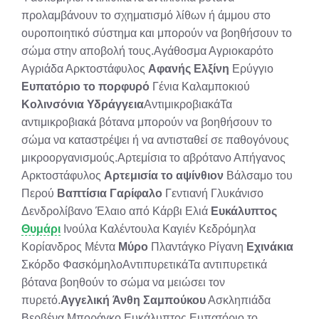
προλαμβάνουν το σχηματισμό λίθων ή άμμου στο
ουροποιητικό σύστημα και μπορούν να βοηθήσουν το
σώμα στην αποβολή τους.Αγάθοσμα Αγριοκαρότο
Αγριάδα Αρκτοστάφυλος
Αφανής
Ελξίνη
Ερύγγιο
Ευπατόριο το πορφυρό
Γένια Καλαμποκιού
Κολινσόνια
Υδράγγεια
ΑντιμικροβιακάΤα
αντιμικροβιακά βότανα μπορούν να βοηθήσουν το
σώμα να καταστρέψει ή να αντισταθεί σε παθογόνους
μικροοργανισμούς.Αρτεμίσια το αβρότανο Απήγανος
Αρκτοστάφυλος
Αρτεμισία το αψίνθιον
Βάλσαμο του
Περού
Βαπτίσια
Γαρίφαλο
Γεντιανή Γλυκάνισο
Δενδρολίβανο Έλαιο από Κάρβι Ελιά
Ευκάλυπτος
Θυμάρι
Ινούλα Καλέντουλα Καγιέν Κεδρόμηλα
Κορίανδρος Μέντα
Μύρο
Πλαντάγκο Ρίγανη
Εχινάκια
Σκόρδο ΦασκόμηλοΑντιπυρετικάΤα αντιπυρετικά
βότανα βοηθούν το σώμα να μειώσει τον
πυρετό.
Αγγελική
Άνθη Σαμπούκου
Ασκληπιάδα
Βερβένα Μποράγκο Ευκάλυπτος Ευπατόριο το