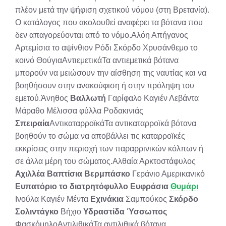
πλέον μετά την ψήφιση σχετικού νόμου (στη Βρετανία).
Ο κατάλογος που ακολουθεί αναφέρει τα βότανα που
δεν απαγορεύονται από το νόμο.Αλόη Απήγανος
Αρτεμίσια το αψίνθιον Ρόδι Σκόρδο Χρυσάνθεμο το
κοινό ΘούγιαΑντιεμετικάΤα αντιεμετικά βότανα
μπορούν να μειώσουν την αίσθηση της ναυτίας και να
βοηθήσουν στην ανακούφιση ή στην πρόληψη του
εμετού.Άνηθος
Βαλλωτή
Γαρίφαλο Καγιέν Λεβάντα
Μάραθο Μέλισσα φύλλα Ροδακινιάς
Σπειραία
ΑντικαταρροϊκάΤα αντικαταρροϊκά βότανα
βοηθούν το σώμα να αποβάλλει τις καταρροϊκές
εκκρίσεις στην περιοχή των παραρρινικών κόλπων ή
σε άλλα μέρη του σώματος.Αλθαία Αρκτοστάφυλος
Αχιλλέα
Βαπτίσια
Βερμπάσκο
Γεράνιο Αμερικανικό
Ευπατόριο το διατρητόφυλλο
Ευφράσια
Θυμάρι
Ινούλα Καγιέν Μέντα
Εχινάκια
Σαμπούκος
Σκόρδο
Σολιντάγκο
Βήχιο
Υδραστίδα Ύσσωπος
ΦασκόμηλοΑντιλιθικάΤα αντιλιθικά βότανα