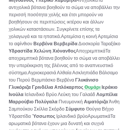
Μηνύανθος
Υπερικό
Χαμομήλι
ΑντιχολικάΤα
αντιχολικά βότανα βοηθούν το σώμα να αποβάλλει την
περισσή ποσότητα χολής και έτσι μπορούν να
βοηθήσουν σε περιπτώσεις ικτέρου και άλλων
χολικών καταστάσεων. Συγκρίνετε επίσης τα
χολαγωγά και τα ηπατικά.Αρτεμίσια η κοινή Αρτεμίσια
το αψίνθιον
Βερβένα
Βερβερίδα
Διοσκορία Ταραξάκο
Υδραστίδα
Χελώνη
Χιόνανθος
ΑποχρεμπτικάΤα
αποχρεμπτικά βότανα βοηθούν το σώμα να αποβάλλει
την υπερέκκριση της βλέννας από το αναπνευστικό
σύστημα.Αγριοκερασιά Αλθαία Ασκληπιάδα Βάλσαμο
του Περού Βερμπάσκο Βερβένα
Γλυκάνισο
Γλυκόριζα
Γρινδέλια
Απλόκαρπος
Θυμάρι
Ιεράκιο
Ινούλα
Ισλανδικό Βρύο Λεύκη του Γαλαάδ
Λομπέλια
Μαρρούβιο
Πολύγαλα
Πνευμονική
Αιματόριζα
Άνθη
Σαμπούκου Σκίλλα Σκόρδο
Σύμφυτο
Θούγια Βήχιο
Υδραστίδα
Ύσσωπος
Ιρλανδικό βρύοΑρωματικάΤα
αρωματικά βότανα έχουν μια δυνατή και συχνά