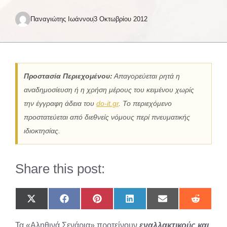
Παναγιώτης Ιωάννου
3 Οκτωβρίου 2012
Προστασία Περιεχομένου:
Απαγορεύεται ρητά η
αναδημοσίευση ή η χρήση μέρους του κειμένου χωρίς
την έγγραφη άδεια του
do-it.gr
. Το περιεχόμενο
προστατεύεται από διεθνείς νόμους περί πνευματικής
ιδιοκτησίας.
Share this post:
Share
Share
Share
Share
Share
Share
on
on
on
on
on
on
X
Facebook
Pinterest
LinkedIn
Email
Reddit
Τα «Αληθινά Σενάρια» προτείνουν
εναλλακτικούς και
(Twitter)