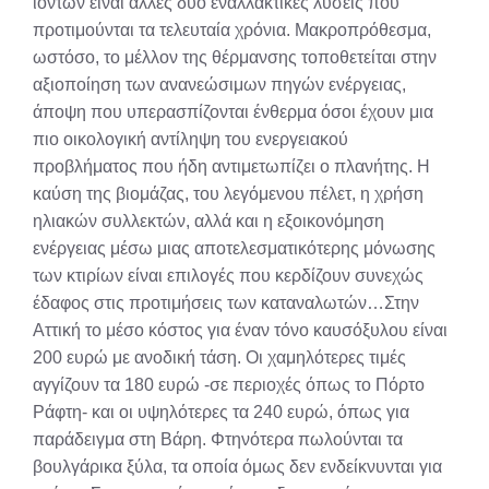
ιόντων είναι άλλες δύο εναλλακτικές λύσεις που
προτιμούνται τα τελευταία χρόνια. Μακροπρόθεσμα,
ωστόσο, το μέλλον της θέρμανσης τοποθετείται στην
αξιοποίηση των ανανεώσιμων πηγών ενέργειας,
άποψη που υπερασπίζονται ένθερμα όσοι έχουν μια
πιο οικολογική αντίληψη του ενεργειακού
προβλήματος που ήδη αντιμετωπίζει ο πλανήτης. Η
καύση της βιομάζας, του λεγόμενου πέλετ, η χρήση
ηλιακών συλλεκτών, αλλά και η εξοικονόμηση
ενέργειας μέσω μιας αποτελεσματικότερης μόνωσης
των κτιρίων είναι επιλογές που κερδίζουν συνεχώς
έδαφος στις προτιμήσεις των καταναλωτών…Στην
Αττική το μέσο κόστος για έναν τόνο καυσόξυλου είναι
200 ευρώ με ανοδική τάση. Οι χαμηλότερες τιμές
αγγίζουν τα 180 ευρώ -σε περιοχές όπως το Πόρτο
Ράφτη- και οι υψηλότερες τα 240 ευρώ, όπως για
παράδειγμα στη Βάρη. Φτηνότερα πωλούνται τα
βουλγάρικα ξύλα, τα οποία όμως δεν ενδείκνυνται για