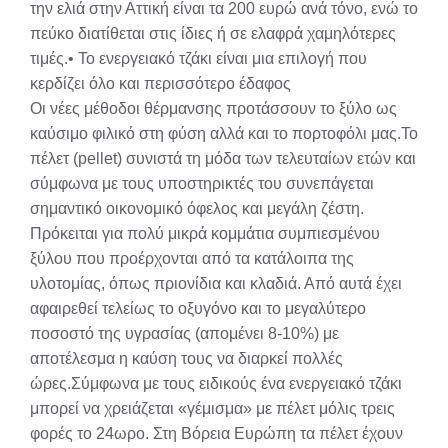
την ελιά στην Αττική είναι τα 200 ευρώ ανά τόνο, ενώ το
πεύκο διατίθεται στις ίδιες ή σε ελαφρά χαμηλότερες
τιμές.• Το ενεργειακό τζάκι είναι μια επιλογή που
κερδίζει όλο και περισσότερο έδαφος
Οι νέες μέθοδοι θέρμανσης προτάσσουν το ξύλο ως
καύσιμο φιλικό στη φύση αλλά και το πορτοφόλι μας.Το
πέλετ (pellet) συνιστά τη μόδα των τελευταίων ετών και
σύμφωνα με τους υποστηρικτές του συνεπάγεται
σημαντικό οικονομικό όφελος και μεγάλη ζέστη.
Πρόκειται για πολύ μικρά κομμάτια συμπιεσμένου
ξύλου που προέρχονται από τα κατάλοιπα της
υλοτομίας, όπως πριονίδια και κλαδιά. Από αυτά έχει
αφαιρεθεί τελείως το οξυγόνο και το μεγαλύτερο
ποσοστό της υγρασίας (απομένει 8-10%) με
αποτέλεσμα η καύση τους να διαρκεί πολλές
ώρες.Σύμφωνα με τους ειδικούς ένα ενεργειακό τζάκι
μπορεί να χρειάζεται «γέμισμα» με πέλετ μόλις τρεις
φορές το 24ωρο. Στη Βόρεια Ευρώπη τα πέλετ έχουν