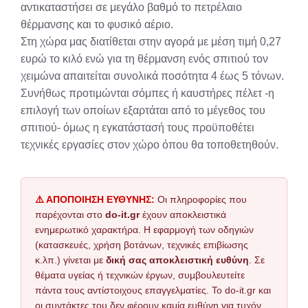
αντικαταστήσει σε μεγάλο βαθμό το πετρέλαιο
θέρμανσης και το φυσικό αέριο.
Στη χώρα μας διατίθεται στην αγορά με μέση τιμή 0,27
ευρώ το κιλό ενώ για τη θέρμανση ενός σπιτιού τον
χειμώνα απαιτείται συνολικά ποσότητα 4 έως 5 τόνων.
Συνήθως προτιμώνται σόμπες ή καυστήρες πέλετ -η
επιλογή των οποίων εξαρτάται από το μέγεθος του
σπιτιού- όμως η εγκατάστασή τους προϋποθέτει
τεχνικές εργασίες στον χώρο όπου θα τοποθετηθούν.
⚠️ ΑΠΟΠΟΙΗΣΗ ΕΥΘΥΝΗΣ:
Οι πληροφορίες που
παρέχονται στο
do-it.gr
έχουν αποκλειστικά
ενημερωτικό χαρακτήρα. Η εφαρμογή των οδηγιών
(κατασκευές, χρήση βοτάνων, τεχνικές επιβίωσης
κ.λπ.) γίνεται με
δική σας αποκλειστική ευθύνη
. Σε
θέματα υγείας ή τεχνικών έργων, συμβουλευτείτε
πάντα τους αντίστοιχους επαγγελματίες. Το do-it.gr και
οι συντάκτες του δεν φέρουν καμία ευθύνη για τυχόν