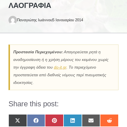
ΛΑΟΓΡΑΦΊΑ
Παναγιώτης Ιωάννου
5 Ιανουαρίου 2014
Προστασία Περιεχομένου:
Απαγορεύεται ρητά η
αναδημοσίευση ή η χρήση μέρους του κειμένου χωρίς
την έγγραφη άδεια του
do-it.gr
. Το περιεχόμενο
προστατεύεται από διεθνείς νόμους περί πνευματικής
ιδιοκτησίας.
Share this post:
Share
Share
Share
Share
Share
Share
on
on
on
on
on
on