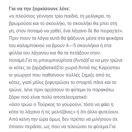
X
Facebook
Pinterest
LinkedIn
Email
Reddit
Για να την ξορκίσουνε λένε:
(Twitter)
«ο πλούσιος γέννησε τρία παιδιά, τη μελίγκρα, τη
βρωμούσα και το σκουλήκι, το σκουλήκι θα μπει στη
γη, στον ποταμό να χαθεί, ένα λάχανο δε θα πειραχτεί».
Πριν πουν τα λόγια αυτά θα ψάξουνε μέσα στα φυκάρια
του καλαμποκιού να βρουν 4—5 σκουλήκια ή στα
φύλλα του λάχανου και θα τα πετάξουν στον
ποταμό.Για τη μπουμπουρίτσα (Άντιά)Για να μην τρώνε
οι κότες τα ζαρζαβατικάΣτο χωριό Άντιά της Καρύστου
οι γεωργοί που παθαίνουν πολλές ζημιές από τις
κότες, γιατί μόλις ξεφυτρώσει το σπαρτό πάνε και το
τρώνε, λένε πριν αρχίσουν το φύτεμα το παρακάτω
ξόρκι πού είναι πολύ αποτελεσματικό:
«όσο τρώει ο Τούρκος το γουρούνι, τόσο να φάει η
κότα το λάχανο ή τις μελιτζάνες» ή ότι άλλο φυτεύουν.
Από κείνη την ώρα όμως δεν πρέπει να μιλήσουν σε
όποιον περάσει, ως που να τελειώσει το φύτεμα.Για