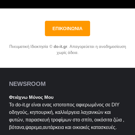
ΕΠΙΚΟΙΝΩΝΙΑ
Πνευματική Ιδιοκτησία ©
do-it.gr
. Απαγορεύεται η αναδημοσίευση
χωρίς άδεια.
NEWSROOM
Φτιάχνω Μόνος Μου
Το do-it.gr είναι ενας ιστοτοπος αφιερωμένος σε
DIY
οδηγούς, κηπουρική, καλλιέργεια λαχανικών και
φυτών, παρασκευή τροφίμων στο σπίτι, οικόσιτα ζώα ,
βότανα,ψαρεμα,αυτάρκεια και οικιακές κατασκευές.