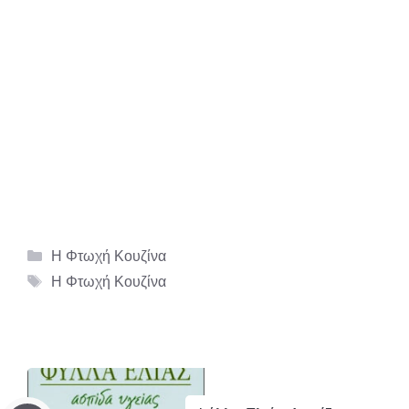
Κατηγορίες
Η Φτωχή Κουζίνα
Ετικέτες
Η Φτωχή Κουζίνα