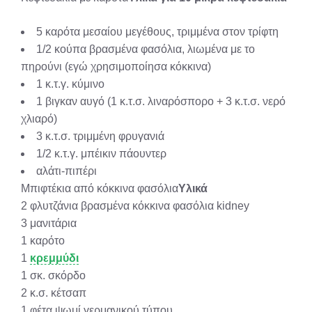
5 καρότα μεσαίου μεγέθους, τριμμένα στον τρίφτη
1/2 κούπα βρασμένα φασόλια, λιωμένα με το
πηρούνι (εγώ χρησιμοποίησα κόκκινα)
1 κ.τ.γ. κύμινο
1 βιγκαν αυγό (1 κ.τ.σ. λιναρόσπορο + 3 κ.τ.σ. νερό
χλιαρό)
3 κ.τ.σ. τριμμένη φρυγανιά
1/2 κ.τ.γ. μπέικιν πάουντερ
αλάτι-πιπέρι
Μπιφτέκια από κόκκινα φασόλια
Υλικά
2 φλυτζάνια βρασμένα κόκκινα φασόλια kidney
3 μανιτάρια
1 καρότο
1
κρεμμύδι
1 σκ. σκόρδο
2 κ.σ. κέτσαπ
1 φέτα ψωμί γερμανικού τύπου