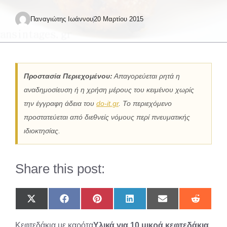
Παναγιώτης Ιωάννου
20 Μαρτίου 2015
Προστασία Περιεχομένου:
Απαγορεύεται ρητά η
αναδημοσίευση ή η χρήση μέρους του κειμένου χωρίς
την έγγραφη άδεια του
do-it.gr
. Το περιεχόμενο
προστατεύεται από διεθνείς νόμους περί πνευματικής
ιδιοκτησίας.
Share this post:
Share
Share
Share
Share
Share
Share
on
on
on
on
on
on
X
Facebook
Pinterest
LinkedIn
Email
Reddit
Κεφτεδάκια με καρότα
Υλικά για 10 μικρά
κεφτεδάκια
(Twitter)