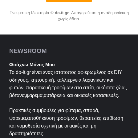
Πνευματική Ιδιοκτησία ©
do-it.gr
. Απαγορεύεται η αναδημοσίευση
χωρίς άδεια.
NEWSROOM
Φτιάχνω Μόνος Μου
Το do-it.gr είναι ενας ιστοτοπος αφιερωμένος σε
DIY
οδηγούς, κηπουρική, καλλιέργεια λαχανικών και
φυτών, παρασκευή τροφίμων στο σπίτι, οικόσιτα ζώα ,
βότανα,ψαρεμα,αυτάρκεια και οικιακές κατασκευές.
Πρακτικές συμβουλές για φύτεμα, σπορά,
ψαρεμα,αποθήκευση τροφίμων, θεραπείες επιβίωση
και νομοθεσία σχετική με οικιακές και μη
δραστηριότητες.