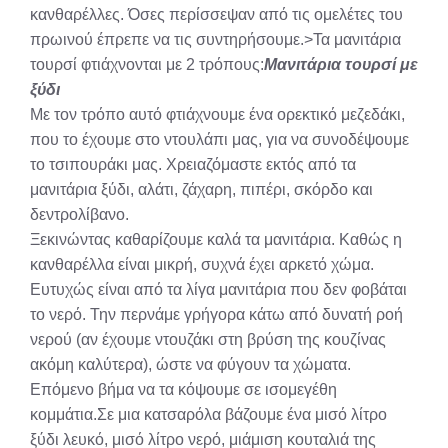
κανθαρέλλες. Όσες περίσσεψαν από τις ομελέτες του
πρωινού έπρεπε να τις συντηρήσουμε.>Τα μανιτάρια
τουρσί φτιάχνονται με 2 τρόπους:
Μανιτάρια τουρσί με
ξύδι
Με τον τρόπο αυτό φτιάχνουμε ένα ορεκτικό μεζεδάκι,
που το έχουμε στο ντουλάπι μας, για να συνοδέψουμε
το τσιπουράκι μας. Χρειαζόμαστε εκτός από τα
μανιτάρια ξύδι, αλάτι, ζάχαρη, πιπέρι, σκόρδο και
δεντρολίβανο.
Ξεκινώντας καθαρίζουμε καλά τα μανιτάρια. Καθώς η
κανθαρέλλα είναι μικρή, συχνά έχει αρκετό χώμα.
Ευτυχώς είναι από τα λίγα μανιτάρια που δεν φοβάται
το νερό. Την περνάμε γρήγορα κάτω από δυνατή ροή
νερού (αν έχουμε ντουζάκι στη βρύση της κουζίνας
ακόμη καλύτερα), ώστε να φύγουν τα χώματα.
Επόμενο βήμα να τα κόψουμε σε ισομεγέθη
κομμάτια.Σε μια κατσαρόλα βάζουμε ένα μισό λίτρο
ξύδι λευκό, μισό λίτρο νερό, μιάμιση κουταλιά της