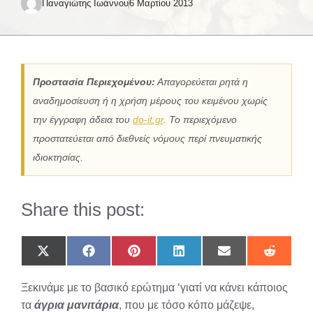
Παναγιώτης Ιωάννου
6 Μαρτίου 2013
Προστασία Περιεχομένου:
Απαγορεύεται ρητά η
αναδημοσίευση ή η χρήση μέρους του κειμένου χωρίς
την έγγραφη άδεια του
do-it.gr
. Το περιεχόμενο
προστατεύεται από διεθνείς νόμους περί πνευματικής
ιδιοκτησίας.
Share this post:
Share
Share
Share
Share
Share
Share
on
on
on
on
on
on
X
Facebook
Pinterest
LinkedIn
Email
Reddit
Ξεκινάμε με το βασικό ερώτημα ‘γιατί να κάνει κάποιος
(Twitter)
τα
άγρια μανιτάρια
, που με τόσο κόπο μάζεψε,