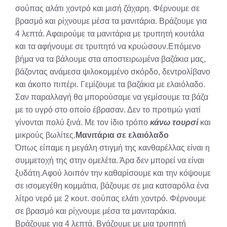
σούπας αλάτι χοντρό και μισή ζάχαρη. Φέρνουμε σε
βρασμό και ρίχνουμε μέσα τα μανιτάρια. Βράζουμε για
4 λεπτά. Αφαιρούμε τα μανιτάρια με τρυπητή κουτάλα
και τα αφήνουμε σε τρυπητό να κρυώσουν.Επόμενο
βήμα να τα βάλουμε στα αποστειρωμένα βαζάκια μας,
βάζοντας ανάμεσα ψιλοκομμένο σκόρδο, δεντρολίβανο
και άκοπο πιπέρι. Γεμίζουμε τα βαζάκια με ελαιόλαδο.
Σαν παραλλαγή θα μπορούσαμε να γεμίσουμε τα βάζα
με το υγρό στο οποίο έβρασαν. Δεν το προτιμώ γιατί
γίνονται πολύ ξινά. Με τον ίδιο τρόπο
κάνω τουρσί
και
μικρούς βωλίτες.
Μανιτάρια σε ελαιόλαδο
Όπως είπαμε η μεγάλη στιγμή της κανθαρέλλας είναι η
συμμετοχή της στην ομελέτα. Άρα δεν μπορεί να είναι
ξυδάτη.Αφού λοιπόν την καθαρίσουμε και την κόψουμε
σε ισομεγέθη κομμάτια, βάζουμε σε μια κατσαρόλα ένα
λίτρο νερό με 2 κουτ. σούπας ελάτι χοντρό. Φέρνουμε
σε βρασμό και ρίχνουμε μέσα τα μανιταράκια.
Βράζουμε για 4 λεπτά. Βγάζουμε με μια τρυπητή