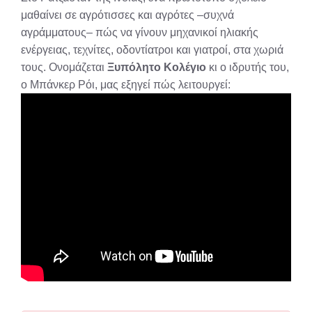
μαθαίνει σε αγρότισσες και αγρότες –συχνά
αγράμματους– πώς να γίνουν μηχανικοί ηλιακής
ενέργειας, τεχνίτες, οδοντίατροι και γιατροί, στα χωριά
τους. Ονομάζεται
Ξυπόλητο Κολέγιο
κι ο ιδρυτής του,
ο Μπάνκερ Ρόι, μας εξηγεί πώς λειτουργεί: