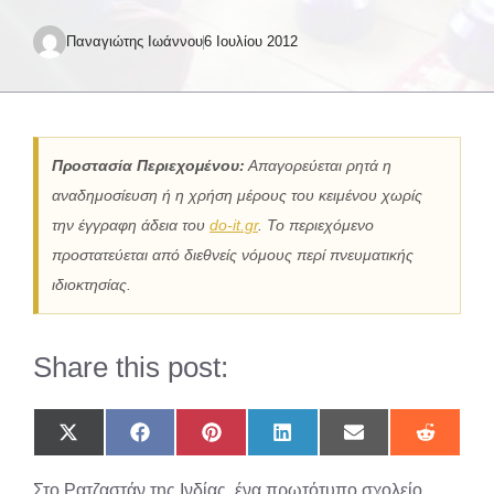
Παναγιώτης Ιωάννου
6 Ιουλίου 2012
Προστασία Περιεχομένου:
Απαγορεύεται ρητά η
αναδημοσίευση ή η χρήση μέρους του κειμένου χωρίς
την έγγραφη άδεια του
do-it.gr
. Το περιεχόμενο
προστατεύεται από διεθνείς νόμους περί πνευματικής
ιδιοκτησίας.
Share this post:
Share
Share
Share
Share
Share
Share
on
on
on
on
on
on
X
Facebook
Pinterest
LinkedIn
Email
Reddit
Στο Ρατζαστάν της Ινδίας, ένα πρωτότυπο σχολείο
(Twitter)