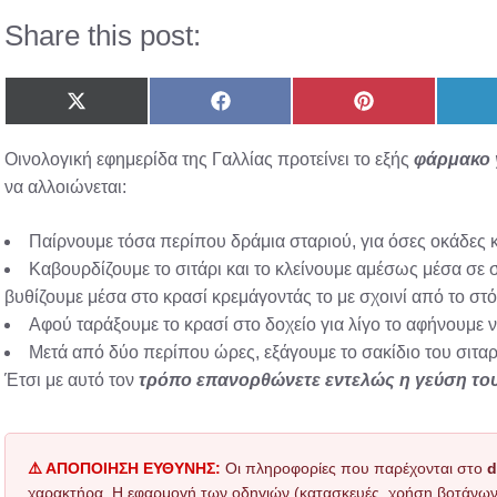
Share this post:
Share
Share
Share
on
on
on
X
Facebook
Pinterest
Οινολογική εφημερίδα της Γαλλίας προτείνει το εξής
φάρμακο γ
(Twitter)
να αλλοιώνεται:
Παίρνουμε τόσα περίπου δράμια σταριού, για όσες οκάδες 
Καβουρδίζουμε το σιτάρι και το κλείνουμε αμέσως μέσα σε σ
βυθίζουμε μέσα στο κρασί κρεμάγοντάς το με σχοινί από το στό
Αφού ταράξουμε το κρασί στο δοχείο για λίγο το αφήνουμε ν
Μετά από δύο περίπου ώρες, εξάγουμε το σακίδιο του σιταρι
Έτσι με αυτό τον
τρόπο επανορθώνετε εντελώς η γεύση το
⚠️ ΑΠΟΠΟΙΗΣΗ ΕΥΘΥΝΗΣ:
Οι πληροφορίες που παρέχονται στο
d
χαρακτήρα. Η εφαρμογή των οδηγιών (κατασκευές, χρήση βοτάνων, τ