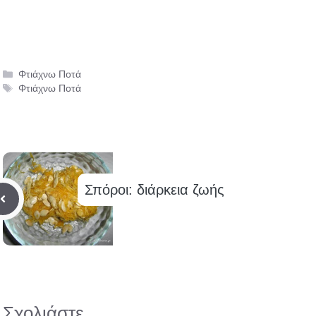
Κατηγορίες
Φτιάχνω Ποτά
Ετικέτες
Φτιάχνω Ποτά
Σπόροι: διάρκεια ζωής
Σχολιάστε