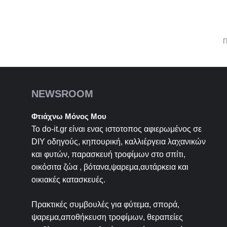
Π
NEWSROOM
Φτιάχνω Μόνος Μου
Το do-it.gr είναι ενας ιστοτοπος αφιερωμένος σε
DIY
οδηγούς, κηπουρική, καλλιέργεια λαχανικών
και φυτών, παρασκευή τροφίμων στο σπίτι,
οικόσιτα ζώα , βότανα,ψαρεμα,αυτάρκεια και
οικιακές κατασκευές.
Πρακτικές συμβουλές για φύτεμα, σπορά,
ψαρεμα,αποθήκευση τροφίμων, θεραπείες