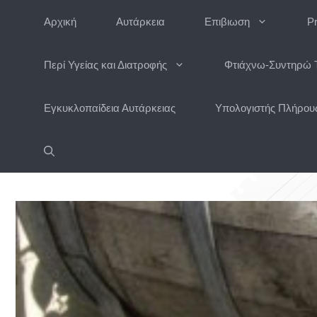
Μετάβαση
Αρχική
Αυτάρκεια
Επιβιωση
P
σε
περιεχόμενο
Περί Υγείας και Διατροφής
Φτιάχνω-Συντηρώ 
Εγκυκλοπαίδεια Αυτάρκειας
Υπολογιστής Πλήρους