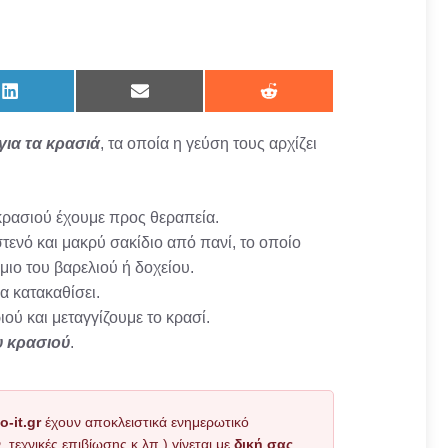
Share
Share
Share
on
on
on
LinkedIn
Email
Reddit
ια τα κρασιά
, τα οποία η γεύση τους αρχίζει
κρασιού έχουμε προς θεραπεία.
τενό και μακρύ σακίδιο από πανί, το οποίο
μιο του βαρελιού ή δοχείου.
α κατακαθίσει.
ού και μεταγγίζουμε το κρασί.
υ κρασιού
.
o-it.gr
έχουν αποκλειστικά ενημερωτικό
εχνικές επιβίωσης κ.λπ.) γίνεται με
δική σας