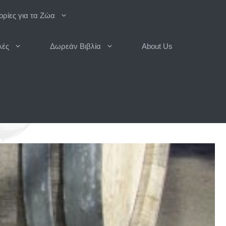
ρίες για τα Ζώα
λές
Δωρεάν Βιβλία
About Us