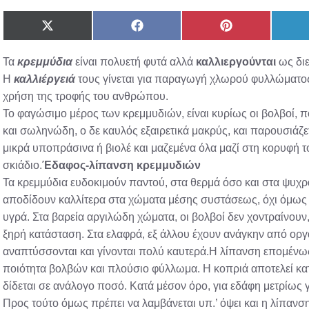
Share
Share
Share
on
on
on
X
Facebook
Pinterest
Τα
κρεμμύδια
είναι πολυετή φυτά αλλά
καλλιεργούνται
ως διε
(Twitter)
Η
καλλιέργειά
τους γίνεται για παραγωγή χλωρού φυλλώματο
χρήση της τροφής του ανθρώπου.
Το φαγώσιμο μέρος των κρεμμυδιών, είναι κυρίως οι βολβοί, πο
και σωληνώδη, ο δε καυλός εξαιρετικά μακρύς, και παρουσιάζετα
μικρά υποπράσινα ή βιολέ και μαζεμένα όλα μαζί στη κορυφή τ
σκιάδιο.
Έδαφος-λίπανση κρεμμυδιών
Τα κρεμμύδια ευδοκιμούν παντού, στα θερμά όσο και στα ψυχρά
αποδίδουν καλλίτερα στα χώματα μέσης συστάσεως, όχι όμως 
υγρά. Στα βαρεία αργιλώδη χώματα, οι βολβοί δεν χοντραίνουν, 
ξηρή κατάσταση. Στα ελαφρά, εξ άλλου έχουν ανάγκην από οργα
αναπτύσσονται και γίνονται πολύ καυτερά.Η λίπανση επομένως,
ποιότητα βολβών και πλούσιο φύλλωμα. Η κοπριά αποτελεί κατά
δίδεται σε ανάλογο ποσό. Κατά μέσον όρο, για εδάφη μετρίως 
Προς τούτο όμως πρέπει να λαμβάνεται υπ.’ όψει και η λίπανσ