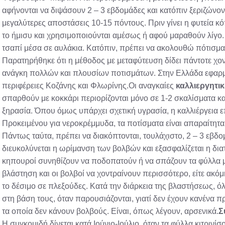
αφήνονται να διψάσουν 2 – 3 εβδομάδες και κατόπιν ξεριζώνοντ
μεγαλύτερες αποστάσεις 10-15 πόντους. Πριν γίνει η φυτεία κόπ
το ήμισυ και χρησιμοποιούνται αμέσως ή αφού μαραθούν λίγο. 
τσαπί μέσα σε αυλάκια. Κατόπιν, πρέπει να ακολουθώ πότισμα
Παρατηρήθηκε ότι η μέθοδος με μεταφύτευση δίδει πάντοτε χο
ανάγκη πολλών και πλουσίων ποτισμάτων. Στην Ελλάδα εφαρμόζ
περιφέρειες Κοζάνης και Φλωρίνης.Οι αναγκαίες
καλλιεργητι
σπαρθούν με κοκκάρι περιορίζονται μόνο σε 1-2 σκαλίσματα κα
ξηρασία. Όπου όμως υπάρχει σχετική υγρασία, η καλλιέργεια επ
Προκειμένου για νεροκρέμμυδα, τα ποτίσματα είναι απαραίτητα
Πάντως ταύτα, πρέπει να διακόπτονται, τουλάχιστο, 2 – 3 εβδο
διευκολύνεται η ωρίμανση των βολβών και εξασφαλίζεται η διατ
κηπουροί συνηθίζουν να ποδοπατούν ή να σπάζουν τα φύλλα μό
βλάστηση και οι βολβοί να χοντραίνουν περισσότερο, είτε ακόμ
το δέσιμο σε πλεξούδες. Κατά την διάρκεια της βλαστήσεως, όλ
στη βάση τους, όταν παρουσιάζονται, γιατί δεν έχουν κανένα π
τα οποία δεν κάνουν βολβούς. Είναι, όπως λέγουν, αρσενικά.
Σ
Η συγκομιδή δίνεται κατά Ιούνιο-Ιούλιο, όταν τα φύλλα κιτρινίσ