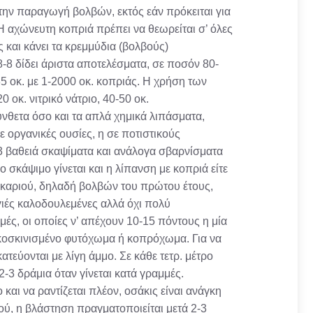
 την παραγωγή βολβών, εκτός εάν πρόκειται για
 αχώνευτη κοπριά πρέπει να θεωρείται σ’ όλες
ς και κάνει τα κρεμμύδια (βολβούς)
-8 δίδει άριστα αποτελέσματα, σε ποσόν 80-
5 οκ. με 1-2000 οκ. κοπριάς. Η χρήση των
 οκ. νιτρικό νάτριο, 40-50 οκ.
νθετα όσο και τα απλά χημικά λιπάσματα,
 οργανικές ουσίες, η σε ποτιστικούς
3 βαθειά σκαψίματα και ανάλογα σβαρνίσματα
ο σκάψιμο γίνεται και η λίπανση με κοπριά είτε
καριού, δηλαδή βολβών του πρώτου έτους,
ιές καλοδουλεμένες αλλά όχι πολύ
ές, οι οποίες ν’ απέχουν 10-15 πόντους η μία
 κοσκινισμένο φυτόχωμα ή κοπρόχωμα. Για να
τεύονται με λίγη άμμο. Σε κάθε τετρ. μέτρο
2-3 δράμια όταν γίνεται κατά γραμμές.
και να ραντίζεται πλέον, οσάκις είναι ανάγκη
ού, η βλάστηση πραγματοποιείται μετά 2-3