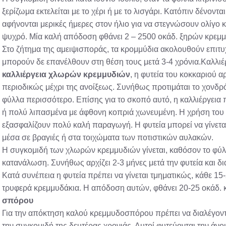
ξερίζωμα εκτελείται με το χέρι ή με το λισγάρι. Κατόπιν δένοντ
αφήνονται μερικές ήμερες στον ήλιο για να στεγνώσουν ολίγο 
ψυχρό. Μία καλή απόδοση φθάνει 2 – 2500 οκάδ. ξηρών κρεμμ
Στο ζήτημα της αμειψισποράς, τα κρομμύδια ακολουθούν επιτυχ
μπορούν δε επανέλθουν στη θέση τους μετά 3-4 χρόνια.Καλλι
καλλιέργεια χλωρών κρεμμυδιών
, η φυτεία του κοκκαριού α
περιοδικώς μέχρι της ανοίξεως. Συνήθως προτιμάται το χονδρό 
φύλλα περισσότερο. Επίσης για το σκοπό αυτό, η καλλιέργεια 
ή πολύ λιπασμένα με άφθονη κοπριά χωνευμένη. Η χρήση του νι
εξασφαλίζουν πολύ καλή παραγωγή. Η φυτεία μπορεί να γίνεται
μέσα σε βραγιές ή στα τοιχώματα των ποτιστικών αυλακών.
Η συγκομιδή των χλωρών κρεμμυδιών γίνεται, καθόσον το φύλλω
κατανάλωση. Συνήθως αρχίζει 2-3 μήνες μετά την φυτεία και δι
Κατά συνέπεια η φυτεία πρέπει να γίνεται τμηματικώς, κάθε 1
τρυφερά κρεμμυδάκια. Η απόδοση αυτών, φθάνει 20-25 οκάδ. 
σπόρου
Για την απόκτηση καλού κρεμμυδοσπόρου πρέπει να διαλέγονται
την συγκομιδή της δευτέρας χρονιάς. Αυτοί φυτεύονται την άνοι