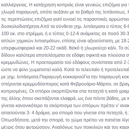
καλλιέργειας. Η κατάχρηση κοπριάς είναι γενικώς επιζήμια για
χλωρά παραγωγή, οπότε αυξάνει με το βαθμό της λιπάνσεως. Η
τις περιπτώσεις επιζήμια γιατί ευνοεί τις παρασιτικές αρρώστιε
δυσκολοδιατήρητα.Από τα σύνθετα χημ. λιπάσματα ο τύπος 6-8
100 οκ. στο στρέμμα, ή ο τύπος 0-12-6 ανάμικτος σε ποσό 30-3
απλών χημικών λιπασμάτων, επίσης είναι αξιοσύστατη, με 18-20
υπερφωσφορικό και 20-22 οκάδ. θεϊκό ή χλωριούχο κάλι. Το σύ
δίδουν καλύτερα αποτελέσματα σε εδάφη σφικτά και πλούσια σε
κρεμμυδώνες. Η προετοιμασία τού εδάφους συνίσταται από 2-
ώστε να ψιλο χωματιστεί καλά. Κατά το τελευταίο ή προτελευταί
με χημ. λιπάσματα.Παραγωγή κοκκαριούΓια την παραγωγή κοκ
σπέρνεται κρεμμυδόσπορος κατά Φεβρουάριο-Μάρτιο, σε βραγ
κοπρισμένες. Οι σπόροι σκορπίζονται στα πεταχτά η κατά γραμμ
της άλλης όπου σκεπάζονται ελαφρά, ως ένα πόντο βάθος, με
γίνεται κανονικότερο το σκόρπισμα των σπόρων πρέπει ν’ ανακα
απαιτούνται 3- 4 δράμια, για σπορά που γίνεται στα πεταχτά, ή 
Οπωσδήποτε, μετά την σπορά, το χώμα πρέπει να πατιέται λίγο 
μέχρις ότου φυτρώσουν. Αναλόγως των ποικιλιών και του καιρ