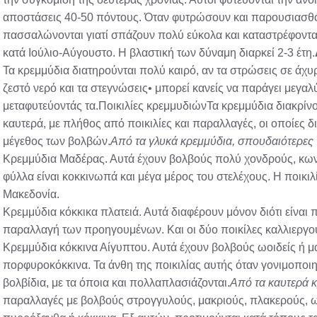
αποστάσεις 40-50 πόντους. Όταν φυτρώσουν και παρουσιασθο
πασσαλώνονται γιατί σπάζουν πολύ εύκολα και καταστρέφοντ
κατά Ιούλιο-Αύγουστο. Η βλαστική των δύναμη διαρκεί 2-3 έτη.
Τα κρεμμύδια διατηρούνται πολύ καιρό, αν τα στρώσεις σε άχυρ
ζεστό νερό και τα στεγνώσεις• μπορεί κανείς να παράγει μεγαλ
μεταφυτεύοντάς τα.Ποικιλίες κρεμμυδιώνΤα κρεμμύδια διακρίνον
καυτερά, με πλήθος από ποικιλίες και παραλλαγές, οι οποίες δ
μέγεθος των βολβών.
Από τα γλυκά κρεμμύδια, σπουδαιότερες πο
Κρεμμύδια Μαδέρας. Αυτά έχουν βολβούς πολύ χονδρούς, κων
φύλλα είναι κοκκινωπά και μέγα μέρος του στελέχους. Η ποικιλ
Μακεδονία.
Κρεμμύδια κόκκικα πλατειά. Αυτά διαφέρουν μόνον διότι είναι 
παραλλαγή των προηγουμένων. Και οι δύο ποικίλες καλλιεργο
Κρεμμύδια κόκκινα Αίγυπτου. Αυτά έχουν βολβούς ωοιδείς ή μ
πορφυροκόκκινα. Τα άνθη της ποικιλίας αυτής όταν γονιμοπο
βολβίδια, με τα όποια και πολλαπλασιάζονται.
Από τα καυτερά 
παραλλαγές με βολβούς στρογγυλούς, μακριούς, πλακερούς, ωοδ