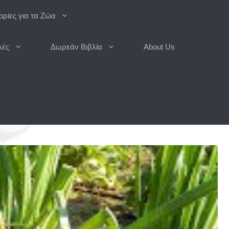
ρίες για τα Ζώα
λές
Δωρεάν Βιβλία
About Us