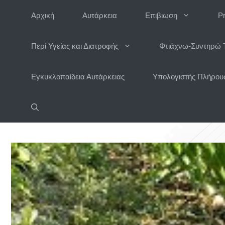
Μετάβαση
Αρχική
Αυτάρκεια
Επιβιωση
P
σε
περιεχόμενο
Περί Υγείας και Διατροφής
Φτιάχνω-Συντηρώ 
Εγκυκλοπαίδεια Αυτάρκειας
Υπολογιστής Πλήρους