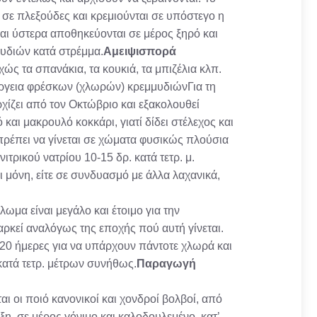
αι σε πλεξούδες και κρεμιούνται σε υπόστεγο η
και ύστερα αποθηκεύονται σε μέρος ξηρό και
υδιών κατά στρέμμα.
Αμειψισπορά
ώς τα σπανάκια, τα κουκιά, τα μπιζέλια κλπ.
έργεια φρέσκων (χλωρών) κρεμμυδιώνΓια τη
ρχίζει από τον Οκτώβριο και εξακολουθεί
και μακρουλό κοκκάρι, γιατί δίδει στέλεχος και
πρέπει να γίνεται σε χώματα φυσικώς πλούσια
τρικού νατρίου 10-15 δρ. κατά τετρ. μ.
 μόνη, είτε σε συνδυασμό με άλλα λαχανικά,
μα είναι μεγάλο και έτοιμο για την
αρκεί αναλόγως της εποχής πού αυτή γίνεται.
5-20 ήμερες για να υπάρχουν πάντοτε χλωρά και
κατά τετρ. μέτρων συνήθως.
Παραγωγή
 οι ποιό κανονικοί και χονδροί βολβοί, από
ξη, σε μέρος γόνιμο και καλοδουλεμένο, κατ’