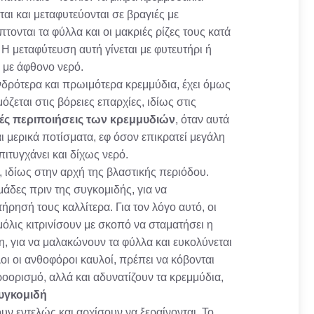
αι και μεταφυτεύονται σε βραγιές με
τονται τα φύλλα και οι μακριές ρίζες τους κατά
Η μεταφύτευση αυτή γίνεται με φυτευτήρι ή
 με άφθονο νερό.
νδρότερα και πρωιμότερα κρεμμύδια, έχει όμως
εται στις βόρειες επαρχίες, ιδίως στις
κές περιποιήσεις των
κρεμμυδιών
, όταν αυτά
ι μερικά ποτίσματα, εφ όσον επικρατεί μεγάλη
ιτυγχάνει και δίχως νερό.
, ιδίως στην αρχή της βλαστικής περιόδου.
μάδες πριν της συγκομιδής, για να
ήρησή τους καλλίτερα. Για τον λόγο αυτό, οι
λις κιτρινίσουν με σκοπό να σταματήσει η
η, για να μαλακώνουν τα φύλλα και ευκολύνεται
οι οι ανθοφόροι καυλοί, πρέπει να κόβονται
ροορισμό, αλλά και αδυνατίζουν τα κρεμμύδια,
υγκομιδή
ουν εντελώς και αρχίσουν να ξεραίνονται. Το