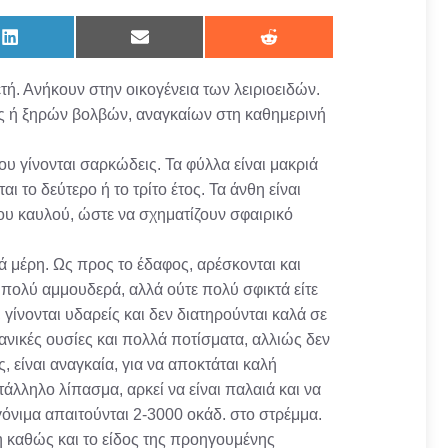
Share
Share
Share
on
on
on
LinkedIn
Email
Reddit
τή. Ανήκουν στην οικογένεια των λειριοειδών.
ς ή ξηρών βολβών, αναγκαίων στη καθημερινή
υ γίνονται σαρκώδεις. Τα φύλλα είναι μακριά
ι το δεύτερο ή το τρίτο έτος. Τα άνθη είναι
ου καυλού, ώστε να σχηματίζουν σφαιρικό
 μέρη. Ως προς το έδαφος, αρέσκονται και
πολύ αμμουδερά, αλλά ούτε πολύ σφικτά είτε
γίνονται υδαρείς και δεν διατηρούνται καλά σε
νικές ουσίες και πολλά ποτίσματα, αλλιώς δεν
 είναι αναγκαία, για να αποκτάται καλή
λληλο λίπασμα, αρκεί να είναι παλαιά και να
γόνιμα απαιτούνται 2-3000 οκάδ. στο στρέμμα.
η καθώς και το είδος της προηγουμένης