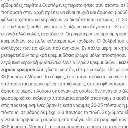
εβδομάδες περίπου.Οι επόμενες περιποιήσεις συνίστανται σε β
ποτίσματα στην αρχή πρέπει να είναι συχνά και άφθονα, βραδύ
φύλλα αρχίσουν να κιτρινίζουν να διακόπτονται εντελώς, 15-2
το φύλλωμα ξεραθεί, γίνεται το ξερίζωμα και Αύγουστο – Σεπτέμ
στεγνό αλλά καλώς αεριζόμενο. Οι μικρότεροι και ομοιόμορφοι
κρεμμυδιών, ως πολύ καλύτεροι των χονδρών. Οι βολβοί του 
αναλόγως των ποικιλιών πού ανήκουν. Σε πολλά μέρη, οι κηπου
μεταφυτεύουν τα μικρά κρεμμυδάκια χλωρά μόλις αποκτήσουν ύ
λεγόμενα νεροκρέμμυδα.Καλλιέργεια ξερών κρεμμυδιώνΗ
καλλ
ξηρών κρεμμυδιών
, γίνεται λοιπόν, είτε με κοκκάρι, είτε με 
Φεβρουάριο-Μάρτιο. Το έδαφος, στο όποιο πρόκειται να γίνει η 
να λιπαίνεται με χωνευμένη κοπριά νωρίς, από το φθινόπωρο. 
άφησε το μέρος πλούσιο σε οργανικές ουσίες, δεν αναγκαία 
φωσφορικά και καλιούχα λιπάσματα, επειδή στα στοιχεία αυτά 
στις προετοιμασμένες βραγιές κατά γραμμές 20-25 πόντους η μί
πόντους, σε βάθος δε μέχρι 2-3 πόντους το πολύ. Σε χώματα λί
γίνεται σε τριβάδια ή σαμάρια, στα πλάγια είτε στη κορυφή των
Φεβρουάριο -Μάρτιο. Για νεροκρόμμυδα η μεταφύτευση γίνεται 