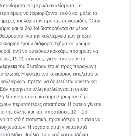
οτανίσματα και μερικά σκαλίσματα. Τα
τερο όμως να περιορίζονται πολύ και μόλις τα
0 ήμερες τουλάχιστον προ της συγκομιδής. Όταν
βριο και οι βολβοί διατηρούνται σε μέρος
 θεωρούνται για την καλλιέργεια των ξηρών
κοκκαριού έχουν διάφορο σχήμα και χρώμα,
ροί, αντί να φυτεύουν κοκκάρι, προτιμούν να
ψος 15-20 πόντους, για ν’ αποκτούν τα
ιέργεια
του δευτέρου έτους προς παραγωγή
φυτά χλωρά. Η φυτεία του κοκκαριού εκτελείται το
καλλιέργεια, πρέπει να δουλεύεται αρκετά και
Εάν προηγείτο άλλη καλλιέργεια, η οποία
άλλη λίπανση παρά μία συμπληρωματική με
έχουν περισσότερες απαιτήσεις.Η φυτεία γίνεται
α της άλλης και κατ’ αποστάσεις 12 – 15
γο σφικτά ή ποτιστικά, προτιμότερο η φυτεία να
 τοιχωμάτων. Η εργασία αυτή γίνεται κατά
κατά Μάιο -‘Ιούλιο. Τα μικρά κρεμμυδάκια