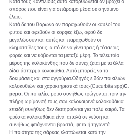
Κατά τους Καντιλίους αυτό κατορθώνεται αν βραχεί ο
σπόρος που είναι για σπάρσιμο μέσα σε σηνάμινο
έλαιο.
Κατά δε του Βάρωνα αν παραχωθούν οι καυλοί του
φυτού και αφεθούν οι κορφές έξω, αφού δε
μεγαλώσουν και αυτές και παραχωθούν οι
κληματσίδες τους, αυτό δε να γίνει τρεις ή τέσσερις
φορές και να κόβονται τα μεταξύ μέρη. Το τελευταίο
μέρος της κολοκύνθης που δε συνεχίζεται με τα άλλα
δίδει άσπερμα κολοκύθια. Αυτό μπορείς να το
δοκιμάσεις και στα αγγούρια.Οδηγός ειδών ποικιλιών
κολοκυθιών και χαρακτηριστικά τους-(Cucurbita spp)
C.
pepo:
Οι ποικιλίες pepo συνήθως τρώγονται πριν την
πλήρη ωρίμανσή τους σαν καλοκαιρινά κολοκυθάκια
επειδή συνήθως δεν διατηρούνται για πολύ καιρό. Τα
φρέσκα κολοκυθάκια είναι απαλά σε γεύση και
συνήθως φτιάχνονται βραστά, ψητά ή τηγανιτά.
Η ποιότητα της σάρκας ελαττώνεται κατά την