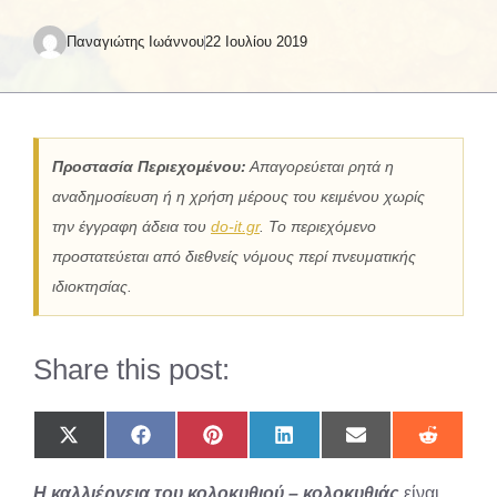
Παναγιώτης Ιωάννου
22 Ιουλίου 2019
Προστασία Περιεχομένου:
Απαγορεύεται ρητά η
αναδημοσίευση ή η χρήση μέρους του κειμένου χωρίς
την έγγραφη άδεια του
do-it.gr
. Το περιεχόμενο
προστατεύεται από διεθνείς νόμους περί πνευματικής
ιδιοκτησίας.
Share this post:
Share
Share
Share
Share
Share
Share
on
on
on
on
on
on
X
Facebook
Pinterest
LinkedIn
Email
Reddit
Η καλλιέργεια του κολοκυθιού – κολοκυθιάς
είναι
(Twitter)