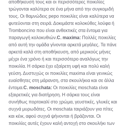
αποθήκευσή τους και οι περισσότερες ποικιλίες
τρώγονται καλύτερα σε ένα μήνα από την συγκομιδή
τους. Οι θαμνώδεις pepo ποικιλίες είναι καλύτερα να
φυτεύονται στη σειρά. Δοκιμάστε κολοκύθες λούφα ή
Tromboncino που είναι ανθεκτικές στα έντομα για
παραγωγή κολοκυθιών.
C. maxima:
Πολλές ποικιλίες
από αυτή την ομάδα γίνονται αρκετά μεγάλες. Τα πάνε
αρκετά καλά στη αποθήκευση, από μερικούς μήνες
μέχρι ένα χρόνο ή και περισσότερο αναλόγως την
ποικιλία. Η σάρκα έχει εξαίρετη υφή και πολύ καλή
γεύση. Δυστυχώς οι ποικιλίες maxima είναι γενικώς
ευαίσθητες στη μάρανση, στα σκουλήκια και σε άλλα
έντομα.
C. moschata:
Οι ποικιλίες moschata είναι
εξαιρετικές για διατήρηση. Η σάρκα τους είναι
συνήθως πορτοκαλί στο χρώμα, γευστικές, γλυκές και
συχνά μυρωδάτες. Οι moschata ταιριάζουν για πίτες
και κέικ, αφού συχνά ψήνονται ή βράζονται. Οι
ποικιλίες αυτές έχουν καλή αντοχή στο σκουλήκι των