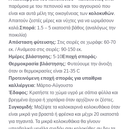
παρόμοια με του πεπονιού και του αγγουριού που
είναι και αυτά μέλη της οικογένειας των
κολοκυθών
.
Απαιτούν ζεστές μέρες και νύχτες για να ωριμάσουν
καλά.
Σπορά:
1.5 – 5 εκατοστά βάθος (αναλόγως την
ποικιλία)
Απόσταση φύτευσης:
Στις σειρές σε χωράφι: 60-70
εκ. / Ανάμεσα στις σειρές: 90-150 εκ.
Ημέρες βλάστησης:
5-10
Εποχή σποράς-
Θερμοκρασία βλάστησης:
Φυτεύουμε την άνοιξη
όταν οι θερμοκρασίες είναι 21-35 C
Προτεινόμενη εποχή σποράς για υπαίθρια
καλλιέργεια:
Μάρτιο-Αύγουστο
Έδαφος:
Κρατήστε το χώμα υγρό με σάπια φύλλα και
βρεγμένα άχυρα ή χορτάρια όταν αρχίζουν οι ζέστες.
Συγκομιδή:
Μαζέψτε τα καλοκαιρινά κολοκυθάκια όταν
είναι μικρά για βραστά ή φρέσκα και μέχρι 20 εκατοστά
για τηγανιτά. Τα μικρά κολοκυθάκια θα γίνουν
υπερβολικά μεγάλα σχεδόν σαν κολοκύθες αν δεν τα