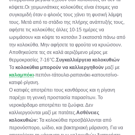
κόψετε.Οι χειμωνιάτικες κολοκύθες είναι έτοιμες για
συγκομιδή όταν ο φλοιός τους χάνει τη φυσική λάμψη
τους. Μετά από το στάδιο της πλήρης ανάπτυξής τους,
αφήστε τις κολοκύθες άλλες 10-15 ημέρες να
ωριμάσουν και κόψτε το κοτσάνι 3 εκατοστά πάνω από
την κολοκύθα. Μην αφήσετε τα φρούτα να κρυώσουν.
Αποθηκεύστε τες σε καλά αεριζόμενο μέρος με
θερμοκρασίες 7-16°C.
Συγκαλλιέργεια κολοκυθιών
Τα
κολοκύθια μπορούν να καλλιεργηθούν
μαζί με
καλαμπόκι
-πεπόνι-τάτουλα-ραπανάκι-καπουτσίνο-
κατιφέ-ρίγανη.
Ο κατιφές αποτρέπει τους κανθάρους και η ρίγανη
παρέχει τη γενική προστασία παρασίτων. Το
νεροκάρδαμο αποτρέπει τα ζωύφια. Δεν
καλλιεργούνται μαζί με πατάτες.
Ασθένειες
κολοκυθιών:
Τα κολοκύθια προσβάλλονται από
περονόσπορο, ωίδιο, και βακτηριακή μάρανση. Για να