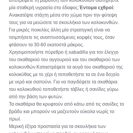
αποτρέψετε τη μάρανση των κολοκυθιών διατηρήστε
μία σταθερή υγρασία στο έδαφος.
Έντομα εχθροί:
Ανακατέψτε στάχτη μέσα στο χώμα πριν την φύτεψη
τους για να μειώσετε τα σκουλήκια των κολοκυνθών.
Για μικρές ποικιλίες άλλη μία στρατηγική είναι να
τσιμπήσετε τις αναπτυσσόμενες κορφές τους, όταν
φτάσουν τα 30-60 εκατοστά μάκρος.
Χρησιμοποιήστε πύρεθρο ή sabadilla για τον έλεγχο
του σκαθαριού του αγγουριού και του σκαθαριού των
κολοκυνθών.Καταστρέψετε τα αυγά του σκαθαριού της
κολοκύθας με το χέρι ή τοποθετήστε τα σε ένα δοχείο
με νερό και σαπούνι. Για να παγιδέψετε τα σκαθάρια
του κολοκυθιού τοποθετήστε τάβλες ή σανίδες γύρω
από την βάση των φυτών.
Τα σκαθάρια θα κρυφτούν από κάτω από τις σανίδες το
βράδυ και μπορούν να μαζευτούν εύκολα νωρίς το
πρωί.
Μερική έξτρα προστασία για τα σκουλήκια των