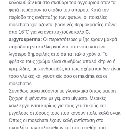
κολοκυθιών και στο σκαθάρι του αγγουριού όταν τα
φυτά περάσουν το στάδιο του σπόρου. Κατά την
περίοδο της ανάπτυξης των φυτών, οι ποικιλίες
moschata χρειάζονται βραδινές θερμοκρασίες πάνω
από 16°C για να αναπτυχτούνε καλά.
C.
argyrosperma:
Οι περισσότερες μίξης έχουν μακρά
παράδοση να καλλιεργούνται στο νότο και είναι
λιγότερο δημοφιλής από ότι τα παλιά χρόνια. Το
φρέσκο τους χρώμα είναι συνήθως απαλό κίτρινο ή
κρεμώδης, με χονδροειδές κάπως σχήμα και δεν είναι
τόσο γλυκές και γευστικές όσο οι maxima και οι
moschatas.
Συνήθως μαγειρεύονται με γλυκαντικά όπως μαύρη
ζάχαρη ή ψήνονται με γεμιστά μίγματα. Μερικές
καλλιεργούνται κυρίως για τους γευστικούς και
μεγάλους σπόρους τους που κάνουν πολύ καλά σνακ.
Όπως οι moschata έχουν καλή αντίσταση στο
σκουλήκι των κολοκυθιών και στο σκαθάρι του